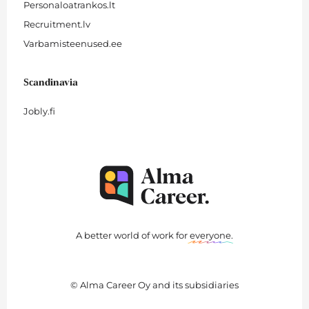
Personaloatrankos.lt
Recruitment.lv
Varbamisteenused.ee
Scandinavia
Jobly.fi
A better world of work for
everyone
.
© Alma Career Oy and its subsidiaries