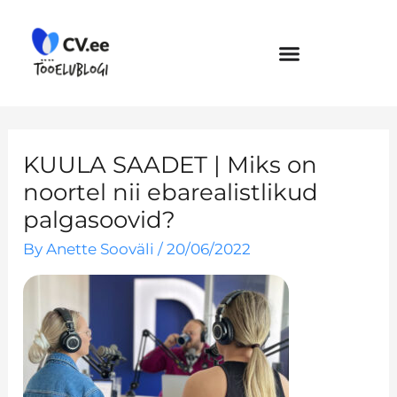
Skip
to
content
KUULA SAADET | Miks on
noortel nii ebarealistlikud
palgasoovid?
By
Anette Sooväli
/
20/06/2022