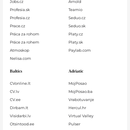
Jobs.cz
Arnold
Profesia.sk
Teamio
Profesia.cz
Seduo.cz
Prace.cz
Seduo.sk
Práca za rohom
Platy.cz
Práce za rohem
Platy.sk
Atmoskop
Paylab.com
Nelisa.com
Baltics
Adriatic
CVonline.lt
MojPosao
CV.lv
MojPosao.ba
CV.ee
Vrabotuvanje
Dirbam.It
Hercul.hr
Visidarbi.lv
Virtual Valley
Otsintood.ee
Pulser