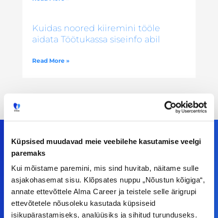
Kuidas noored kiiremini tööle
aidata Töötukassa siseinfo abil
Read More »
Küpsised muudavad meie veebilehe kasutamise veelgi
paremaks
Meiega leiad!
Kui mõistame paremini, mis sind huvitab, näitame sulle
asjakohasemat sisu. Klõpsates nuppu „Nõustun kõigiga“,
Tööelublogi.ee lehelt leiad kõik vajaliku, et olla
annate ettevõttele Alma Career ja teistele selle ärigrupi
kursis tööturu uudistega. Kui sul on
ettevõtetele nõusoleku kasutada küpsiseid
ettepanekuid erinevate teemade osas või soovid
isikupärastamiseks, analüüsiks ja sihitud turunduseks.