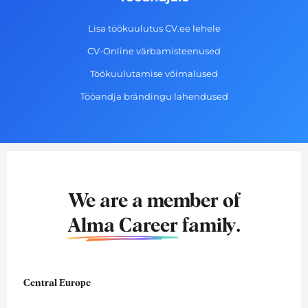
Lisa töökuulutus CV.ee lehele
CV-Online värbamisteenused
Töökuulutamise võimalused
Tööandja brändingu lahendused
We are a member of
Alma Career
family.
Central Europe