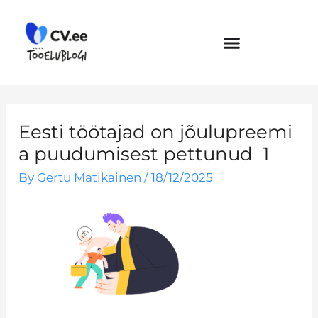
Skip
to
content
Eesti töötajad on jõulupreemi
a puudumisest pettunud 1
By
Gertu Matikainen
/
18/12/2025