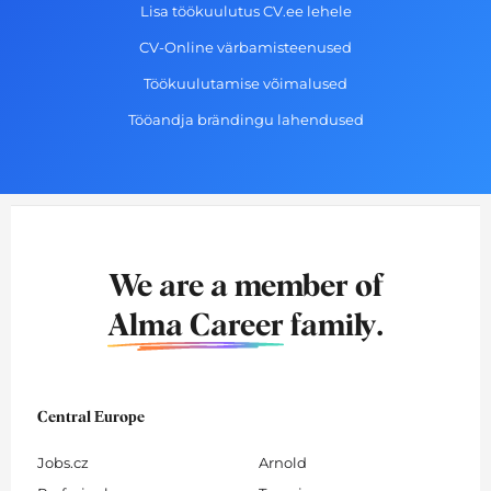
Lisa töökuulutus CV.ee lehele
CV-Online värbamisteenused
Töökuulutamise võimalused
Tööandja brändingu lahendused
We are a member of
Alma Career
family.
Central Europe
Jobs.cz
Arnold