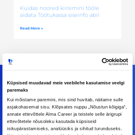
Kuidas noored kiiremini tööle
aidata Töötukassa siseinfo abil
Read More »
Küpsised muudavad meie veebilehe kasutamise veelgi
paremaks
Meiega leiad!
Kui mõistame paremini, mis sind huvitab, näitame sulle
asjakohasemat sisu. Klõpsates nuppu „Nõustun kõigiga“,
Tööelublogi.ee lehelt leiad kõik vajaliku, et olla
annate ettevõttele Alma Career ja teistele selle ärigrupi
kursis tööturu uudistega. Kui sul on
ettevõtetele nõusoleku kasutada küpsiseid
ettepanekuid erinevate teemade osas või soovid
isikupärastamiseks, analüüsiks ja sihitud turunduseks.
teha koostööd, siis võta meiega julgelt ühendust.