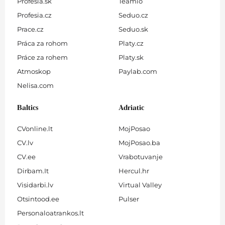
Profesia.sk
Teamio
Profesia.cz
Seduo.cz
Prace.cz
Seduo.sk
Práca za rohom
Platy.cz
Práce za rohem
Platy.sk
Atmoskop
Paylab.com
Nelisa.com
Baltics
Adriatic
CVonline.lt
MojPosao
CV.lv
MojPosao.ba
CV.ee
Vrabotuvanje
Dirbam.It
Hercul.hr
Visidarbi.lv
Virtual Valley
Otsintood.ee
Pulser
Personaloatrankos.lt