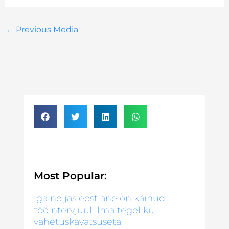
←
Previous Media
Most Popular:
Iga neljas eestlane on käinud
tööintervjuul ilma tegeliku
vahetuskavatsuseta