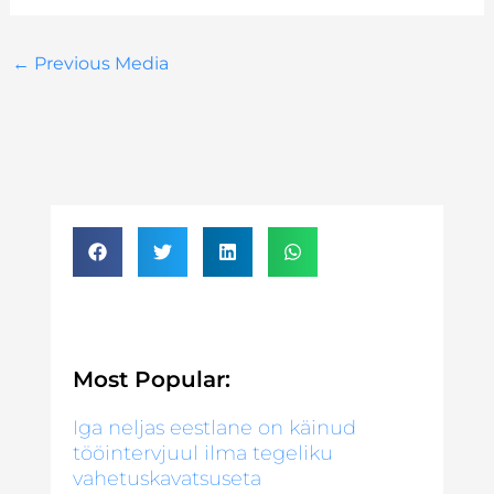
←
Previous Media
Most Popular:
Iga neljas eestlane on käinud
tööintervjuul ilma tegeliku
vahetuskavatsuseta