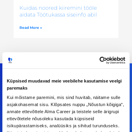
Kuidas noored kiiremini tööle
aidata Töötukassa siseinfo abil
Read More »
Küpsised muudavad meie veebilehe kasutamise veelgi
paremaks
Meiega leiad!
Kui mõistame paremini, mis sind huvitab, näitame sulle
asjakohasemat sisu. Klõpsates nuppu „Nõustun kõigiga“,
Tööelublogi.ee lehelt leiad kõik vajaliku, et olla
annate ettevõttele Alma Career ja teistele selle ärigrupi
kursis tööturu uudistega. Kui sul on
ettevõtetele nõusoleku kasutada küpsiseid
ettepanekuid erinevate teemade osas või soovid
isikupärastamiseks, analüüsiks ja sihitud turunduseks.
teha koostööd, siis võta meiega julgelt ühendust.