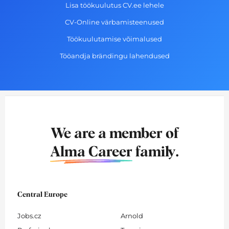
Lisa töökuulutus CV.ee lehele
CV-Online värbamisteenused
Töökuulutamise võimalused
Tööandja brändingu lahendused
We are a member of
Alma Career
family.
Central Europe
Jobs.cz
Arnold