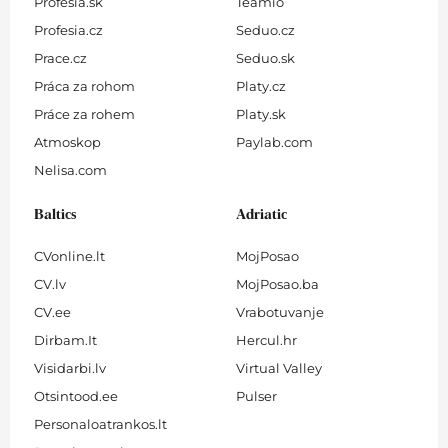
Profesia.sk
Teamio
Profesia.cz
Seduo.cz
Prace.cz
Seduo.sk
Práca za rohom
Platy.cz
Práce za rohem
Platy.sk
Atmoskop
Paylab.com
Nelisa.com
Baltics
Adriatic
CVonline.lt
MojPosao
CV.lv
MojPosao.ba
CV.ee
Vrabotuvanje
Dirbam.It
Hercul.hr
Visidarbi.lv
Virtual Valley
Otsintood.ee
Pulser
Personaloatrankos.lt