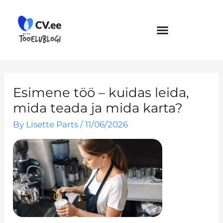
Skip
to
content
Esimene töö – kuidas leida,
mida teada ja mida karta?
By
Lisette Parts
/
11/06/2026