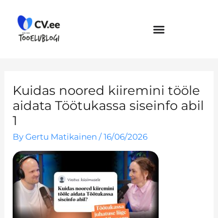
Skip
to
content
Kuidas noored kiiremini tööle
aidata Töötukassa siseinfo abil
1
By
Gertu Matikainen
/
16/06/2026