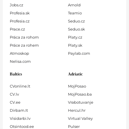
Jobs.cz
Arnold
Profesia.sk
Teamio
Profesia.cz
Seduo.cz
Prace.cz
Seduo.sk
Práca za rohom
Platy.cz
Práce za rohem
Platy.sk
Atmoskop
Paylab.com
Nelisa.com
Baltics
Adriatic
CVonline.lt
MojPosao
CV.lv
MojPosao.ba
CV.ee
Vrabotuvanje
Dirbam.It
Hercul.hr
Visidarbi.lv
Virtual Valley
Otsintood.ee
Pulser