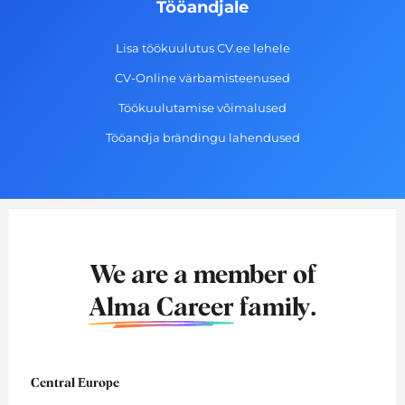
Tööandjale
Lisa töökuulutus CV.ee lehele
CV-Online värbamisteenused
Töökuulutamise võimalused
Tööandja brändingu lahendused
We are a member of
Alma Career
family.
Central Europe