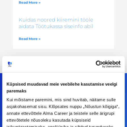
Read More »
Kuidas noored kiiremini tööle
aidata Töötukassa siseinfo abil
Read More »
Küpsised muudavad meie veebilehe kasutamise veelgi
paremaks
Meiega leiad!
Kui mõistame paremini, mis sind huvitab, näitame sulle
asjakohasemat sisu. Klõpsates nuppu „Nõustun kõigiga“,
Tööelublogi.ee lehelt leiad kõik vajaliku, et olla
annate ettevõttele Alma Career ja teistele selle ärigrupi
ettevõtetele nõusoleku kasutada küpsiseid
kursis tööturu uudistega. Kui sul on
isikupärastamiseks, analüüsiks ja sihitud turunduseks.