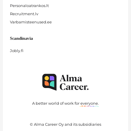
Personaloatrankos.lt
Recruitment.lv
Varbamisteenused.ee
Scandinavia
Jobly.fi
A better world of work for
everyone
.
© Alma Career Oy and its subsidiaries