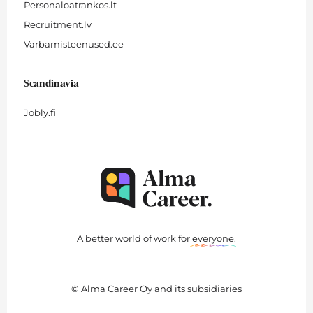
Personaloatrankos.lt
Recruitment.lv
Varbamisteenused.ee
Scandinavia
Jobly.fi
A better world of work for
everyone
.
© Alma Career Oy and its subsidiaries