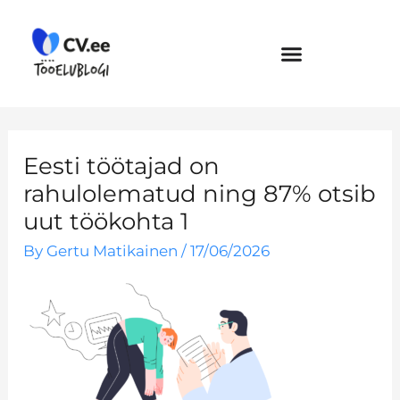
Skip
to
content
Eesti töötajad on
rahulolematud ning 87% otsib
uut töökohta 1
By
Gertu Matikainen
/
17/06/2026