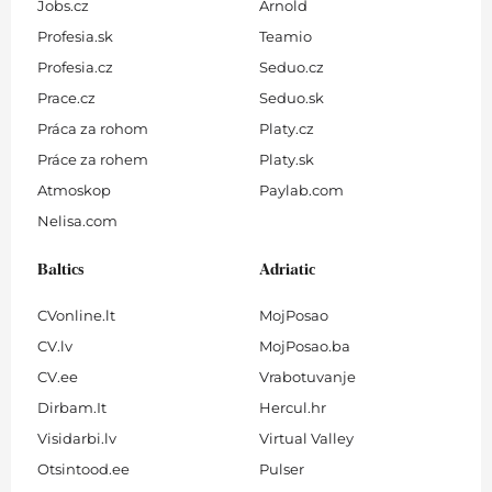
Jobs.cz
Arnold
Profesia.sk
Teamio
Profesia.cz
Seduo.cz
Prace.cz
Seduo.sk
Práca za rohom
Platy.cz
Práce za rohem
Platy.sk
Atmoskop
Paylab.com
Nelisa.com
Baltics
Adriatic
CVonline.lt
MojPosao
CV.lv
MojPosao.ba
CV.ee
Vrabotuvanje
Dirbam.It
Hercul.hr
Visidarbi.lv
Virtual Valley
Otsintood.ee
Pulser