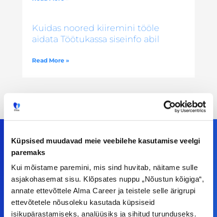
Kuidas noored kiiremini tööle
aidata Töötukassa siseinfo abil
Read More »
Küpsised muudavad meie veebilehe kasutamise veelgi
paremaks
Meiega leiad!
Kui mõistame paremini, mis sind huvitab, näitame sulle
asjakohasemat sisu. Klõpsates nuppu „Nõustun kõigiga“,
Tööelublogi.ee lehelt leiad kõik vajaliku, et olla
annate ettevõttele Alma Career ja teistele selle ärigrupi
kursis tööturu uudistega. Kui sul on
ettevõtetele nõusoleku kasutada küpsiseid
ettepanekuid erinevate teemade osas või soovid
isikupärastamiseks, analüüsiks ja sihitud turunduseks.