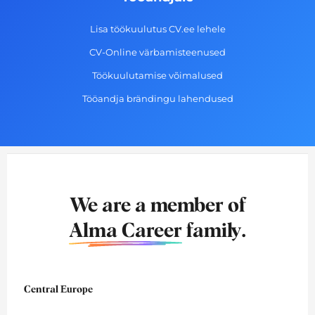
Lisa töökuulutus CV.ee lehele
CV-Online värbamisteenused
Töökuulutamise võimalused
Tööandja brändingu lahendused
We are a member of
Alma Career
family.
Central Europe