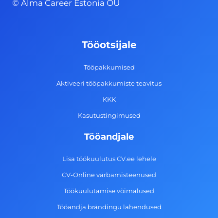
© Alma Career Estonia OÜ
e
t
k
t
b
a
e
u
o
g
d
b
Tööotsijale
o
r
i
e
k
a
n
Tööpakkumised
-
m
Aktiveeri tööpakkumiste teavitus
f
KKK
Kasutustingimused
Tööandjale
Lisa töökuulutus CV.ee lehele
CV-Online värbamisteenused
Töökuulutamise võimalused
Tööandja brändingu lahendused