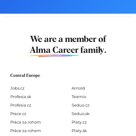
We are a member of
Alma Career
family.
Central Europe
Jobs.cz
Arnold
Profesia.sk
Teamio
Profesia.cz
Seduo.cz
Prace.cz
Seduo.sk
Práca za rohom
Platy.cz
Práce za rohem
Platy.sk