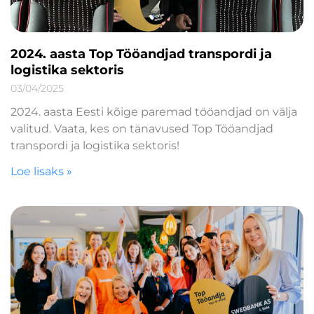
2024. aasta Top Tööandjad transpordi ja
logistika sektoris
03/04/2025
2024. aasta Eesti kõige paremad tööandjad on välja
valitud. Vaata, kes on tänavused Top Tööandjad
transpordi ja logistika sektoris!
Loe lisaks »