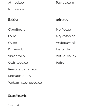
Atmoskop
Paylab.com
Nelisa.com
Baltics
Adriatic
CVonline.lt
MojPosao
CV.lv
MojPosao.ba
CV.ee
Vrabotuvanje
Dirbam.It
Hercul.hr
Visidarbi.lv
Virtual Valley
Otsintood.ee
Pulser
Personaloatrankos.lt
Recruitment.lv
Varbamisteenused.ee
Scandinavia
Jobly.fi