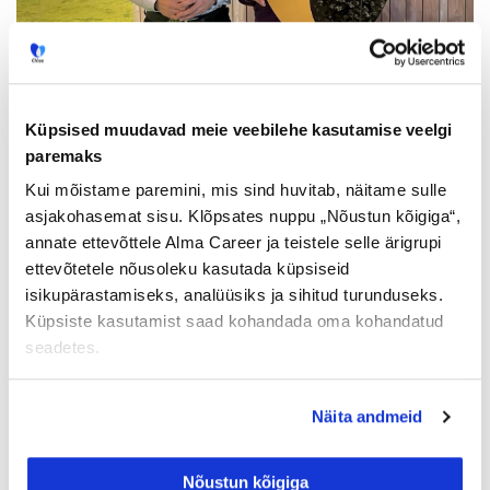
Top Tööandjad 2024 IT ja
telekommunikatsiooni sektoris
Küpsised muudavad meie veebilehe kasutamise veelgi
30/01/2024
paremaks
CV.ee läbi iga-aastase Top Tööandja uuringu, mille
Kui mõistame paremini, mis sind huvitab, näitame sulle
käigus selgus, kes on just need tööandjad, kelle
asjakohasemat sisu. Klõpsates nuppu „Nõustun kõigiga“,
juures soovitakse enim töötada.
annate ettevõttele Alma Career ja teistele selle ärigrupi
Loe lisaks »
ettevõtetele nõusoleku kasutada küpsiseid
isikupärastamiseks, analüüsiks ja sihitud turunduseks.
Veel artikleid
Küpsiste kasutamist saad kohandada oma kohandatud
seadetes.
Näita andmeid
Nõustun kõigiga