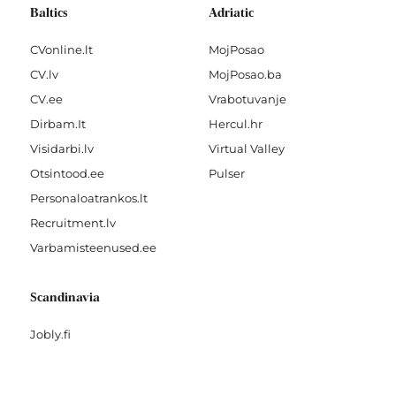
Baltics
Adriatic
CVonline.lt
MojPosao
CV.lv
MojPosao.ba
CV.ee
Vrabotuvanje
Dirbam.It
Hercul.hr
Visidarbi.lv
Virtual Valley
Otsintood.ee
Pulser
Personaloatrankos.lt
Recruitment.lv
Varbamisteenused.ee
Scandinavia
Jobly.fi