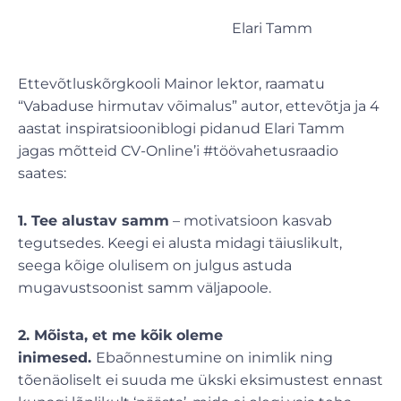
Elari Tamm
Ettevõtluskõrgkooli Mainor lektor, raamatu
“Vabaduse hirmutav võimalus” autor, ettevõtja ja 4
aastat inspiratsiooniblogi pidanud Elari Tamm
jagas mõtteid CV-Online’i #töövahetusraadio
saates:
1. Tee alustav samm
– motivatsioon kasvab
tegutsedes. Keegi ei alusta midagi täiuslikult,
seega kõige olulisem on julgus astuda
mugavustsoonist samm väljapoole.
2. Mõista, et me kõik oleme
inimesed.
Ebaõnnestumine on inimlik ning
tõenäoliselt ei suuda me ükski eksimustest ennast