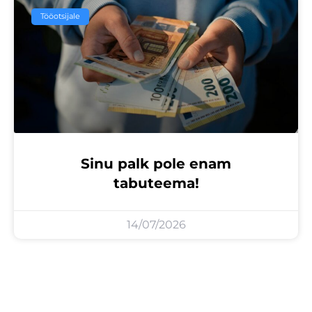
Tööotsijale
Sinu palk pole enam
tabuteema!
14/07/2026