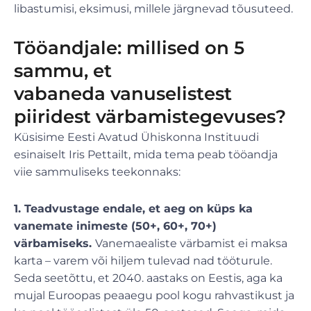
libastumisi, eksimusi, millele järgnevad tõusuteed.
Tööandjale: millised on 5
sammu, et
vabaneda vanuselistest
piiridest värbamistegevuses?
Küsisime Eesti Avatud Ühiskonna Instituudi
esinaiselt Iris Pettailt, mida tema peab tööandja
viie sammuliseks teekonnaks:
1. Teadvustage endale, et aeg on küps ka
vanemate inimeste (50+, 60+, 70+)
värbamiseks.
Vanemaealiste värbamist ei maksa
karta – varem või hiljem tulevad nad tööturule.
Seda seetõttu, et 2040. aastaks on Eestis, aga ka
mujal Euroopas peaaegu pool kogu rahvastikust ja