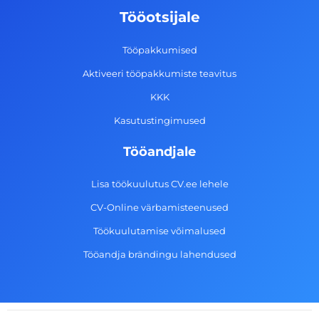
o
g
d
b
Tööotsijale
o
r
i
e
k
a
n
Tööpakkumised
-
m
Aktiveeri tööpakkumiste teavitus
f
KKK
Kasutustingimused
Tööandjale
Lisa töökuulutus CV.ee lehele
CV-Online värbamisteenused
Töökuulutamise võimalused
Tööandja brändingu lahendused