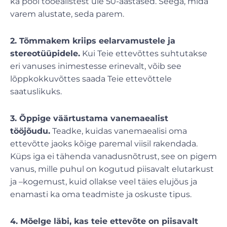
ka pool tööealistest üle 50-aastased. Seega, mida
varem alustate, seda parem.
2. Tõmmakem kriips eelarvamustele ja
stereotüüpidele.
Kui Teie ettevõttes suhtutakse
eri vanuses inimestesse erinevalt, võib see
lõppkokkuvõttes saada Teie ettevõttele
saatuslikuks.
3. Õppige väärtustama vanemaealist
tööjõudu.
Teadke, kuidas vanemaealisi oma
ettevõtte jaoks kõige paremal viisil rakendada.
Küps iga ei tähenda vanadusnõtrust, see on pigem
vanus, mille puhul on kogutud piisavalt elutarkust
ja –kogemust, kuid ollakse veel täies elujõus ja
enamasti ka oma teadmiste ja oskuste tipus.
4. Mõelge läbi, kas teie ettevõte on piisavalt