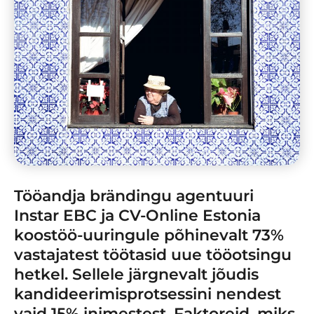
Tööandja brändingu agentuuri
Instar EBC ja CV-Online Estonia
koostöö-uuringule põhinevalt 73%
vastajatest töötasid uue tööotsingu
hetkel. Sellele järgnevalt jõudis
kandideerimisprotsessini nendest
vaid 15% inimestest. Faktoreid, miks