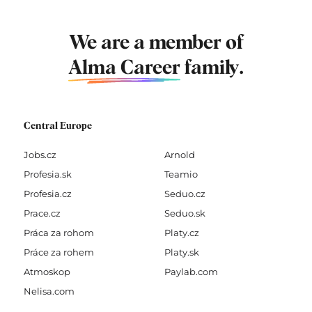
We are a member of
Alma Career
family.
Central Europe
Jobs.cz
Arnold
Profesia.sk
Teamio
Profesia.cz
Seduo.cz
Prace.cz
Seduo.sk
Práca za rohom
Platy.cz
Práce za rohem
Platy.sk
Atmoskop
Paylab.com
Nelisa.com