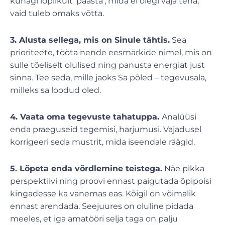
kunagi lõplikult ‘päästa’, mida ei olegi vaja teha,
vaid tuleb omaks võtta.
3. Alusta sellega, mis on Sinule tähtis.
Sea
prioriteete, tööta nende eesmärkide nimel, mis on
sulle tõeliselt olulised ning panusta energiat just
sinna. Tee seda, mille jaoks Sa põled – tegevusala,
milleks sa loodud oled.
4. Vaata oma tegevuste tahatuppa.
Analüüsi
enda praeguseid tegemisi, harjumusi. Vajadusel
korrigeeri seda mustrit, mida iseendale räägid.
5. Lõpeta enda võrdlemine teistega.
Näe pikka
perspektiivi ning proovi ennast paigutada õpipoisi
kingadesse ka vanemas eas. Kõigil on võimalik
ennast arendada. Seejuures on oluline pidada
meeles, et iga amatööri selja taga on palju