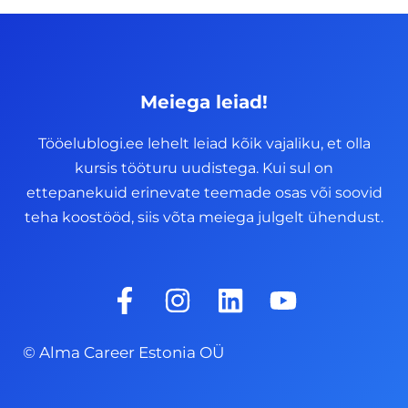
Meiega leiad!
Tööelublogi.ee lehelt leiad kõik vajaliku, et olla
kursis tööturu uudistega. Kui sul on
ettepanekuid erinevate teemade osas või soovid
teha koostööd, siis võta meiega julgelt ühendust.
F
I
L
Y
a
n
i
o
c
s
n
u
© Alma Career Estonia OÜ
e
t
k
t
b
a
e
u