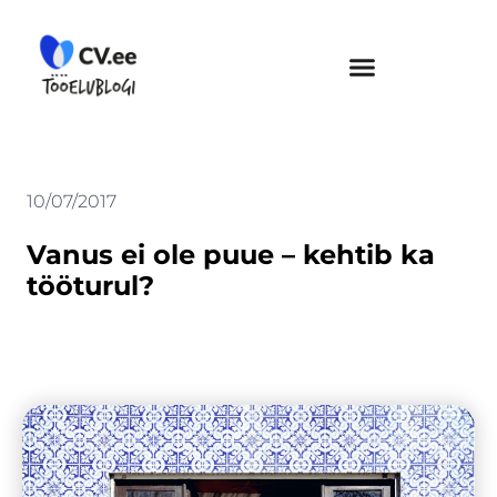
Skip
to
content
10/07/2017
Vanus ei ole puue – kehtib ka
tööturul?