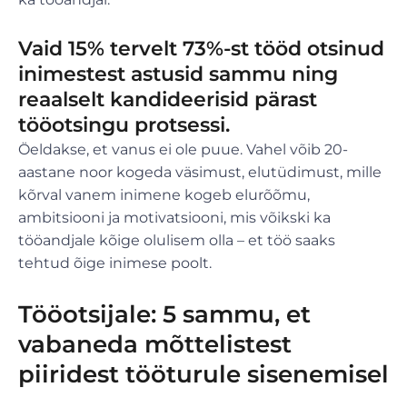
Vaid 15% tervelt 73%-st tööd otsinud
inimestest astusid sammu ning
reaalselt kandideerisid pärast
tööotsingu protsessi.
Öeldakse, et vanus ei ole puue. Vahel võib 20-
aastane noor kogeda väsimust, elutüdimust, mille
kõrval vanem inimene kogeb elurõõmu,
ambitsiooni ja motivatsiooni, mis võikski ka
tööandjale kõige olulisem olla – et töö saaks
tehtud õige inimese poolt.
Tööotsijale: 5 sammu, et
vabaneda mõttelistest
piiridest tööturule sisenemisel