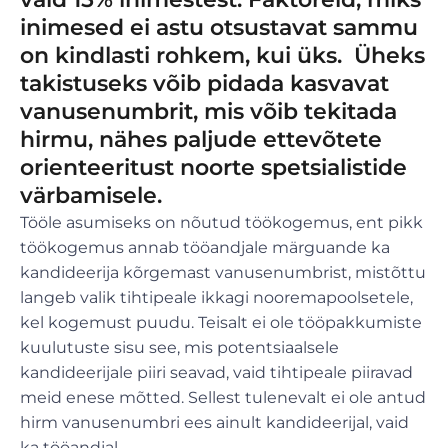
inimesed ei astu otsustavat sammu
on kindlasti rohkem, kui üks. Üheks
takistuseks võib pidada kasvavat
vanusenumbrit, mis võib tekitada
hirmu, nähes paljude ettevõtete
orienteeritust noorte spetsialistide
värbamisele.
Tööle asumiseks on nõutud töökogemus, ent pikk
töökogemus annab tööandjale märguande ka
kandideerija kõrgemast vanusenumbrist, mistõttu
langeb valik tihtipeale ikkagi nooremapoolsetele,
kel kogemust puudu. Teisalt ei ole tööpakkumiste
kuulutuste sisu see, mis potentsiaalsele
kandideerijale piiri seavad, vaid tihtipeale piiravad
meid enese mõtted. Sellest tulenevalt ei ole antud
hirm vanusenumbri ees ainult kandideerijal, vaid
ka tööandjal.