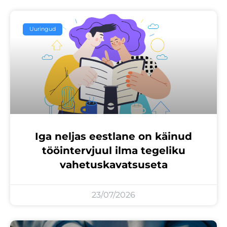
Uuringud
Iga neljas eestlane on käinud
tööintervjuul ilma tegeliku
vahetuskavatsuseta
23/07/2026