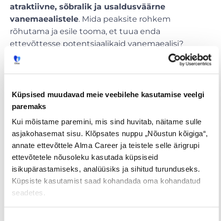
atraktiivne, sõbralik ja usaldusväärne
vanemaealistele
. Mida peaksite rohkem
rõhutama ja esile tooma, et tuua enda
ettevõttesse potentsiaalikaid vanemaealisi?
5. Nähke vanemaealistes uut võimalust oma
ettevõtte jaoks.
Olge loomingulised ja ärge
unsutage pakkuda vanemaealistele ka
Küpsised muudavad meie veebilehe kasutamise veelgi
enesetäiendamise, arengu- ja karjäärivõimalusi.
paremaks
Kui mõistame paremini, mis sind huvitab, näitame sulle
asjakohasemat sisu. Klõpsates nuppu „Nõustun kõigiga“,
annate ettevõttele Alma Career ja teistele selle ärigrupi
ettevõtetele nõusoleku kasutada küpsiseid
isikupärastamiseks, analüüsiks ja sihitud turunduseks.
Küpsiste kasutamist saad kohandada oma kohandatud
seadetes.
Tööpakkumised
€ Avaliku
Kaugtöö ja
palgaga töö
kodukontor