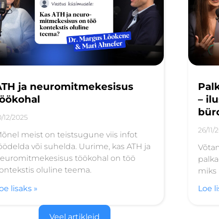
ATH ja neuromitmekesisus
Palk
töökohal
– i
bür
0/12/2025
26/11/
õnel meist on teistsugune viis infot
öödelda või suhelda. Uurime, kas ATH ja
Võta
euromitmekesisus töökohal on töö
palka
ontekstis oluline teema.
miks 
oe lisaks »
Loe l
Veel artikleid