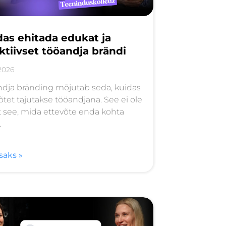
das ehitada edukat ja
ktiivset tööandja brändi
2026
dja bränding mõjutab seda, kuidas
õtet tajutakse tööandjana. See ei ole
t see, mida ettevõte enda kohta
.
isaks »