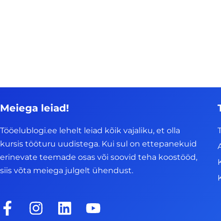
Meiega leiad!
Tööelublogi.ee lehelt leiad kõik vajaliku, et olla
kursis tööturu uudistega. Kui sul on ettepanekuid
erinevate teemade osas või soovid teha koostööd,
siis võta meiega julgelt ühendust.
F
I
L
Y