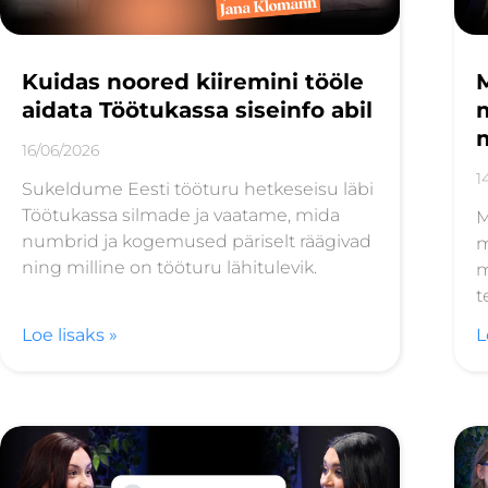
Kuidas noored kiiremini tööle
M
aidata Töötukassa siseinfo abil
m
m
16/06/2026
1
Sukeldume Eesti tööturu hetkeseisu läbi
Töötukassa silmade ja vaatame, mida
M
numbrid ja kogemused päriselt räägivad
m
ning milline on tööturu lähitulevik.
m
t
Loe lisaks »
L