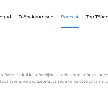
ingud
Tööpakkumised
Podcast
Top Tööan
 tööandjale kui ka tööotsijale ja toob sinuni tööturu uu
tööalasteks väljakutseteks. Ja seda kõike otse oma ala pr