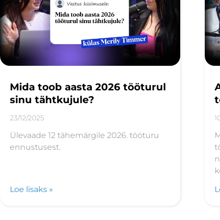
Mida toob aasta 2026 tööturul
sinu tähtkujule?
23/12/2025
1
Ülevaade 12 tähemärgile 2026. tööturu
M
ennustusest.
t
n
k
Loe lisaks »
L