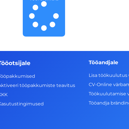
Tööandjale
Tööotsijale
Lisa töökuulutus 
Tööpakkumised
CV-Online värba
Aktiveeri tööpakkumiste teavitus
Töökuulutamise 
KKK
Tööandja brändi
Kasutustingimused