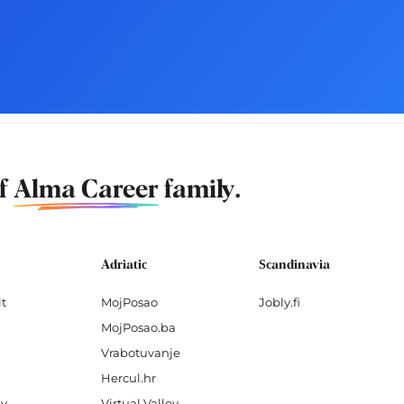
of
Alma Career
family.
Adriatic
Scandinavia
lt
MojPosao
Jobly.fi
MojPosao.ba
Vrabotuvanje
Hercul.hr
lv
Virtual Valley