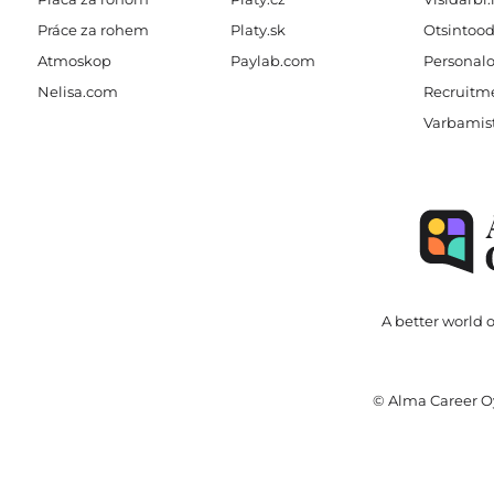
Práce za rohem
Platy.sk
Otsintood
Atmoskop
Paylab.com
Personalo
Nelisa.com
Recruitme
Varbamis
A better world o
© Alma Career Oy