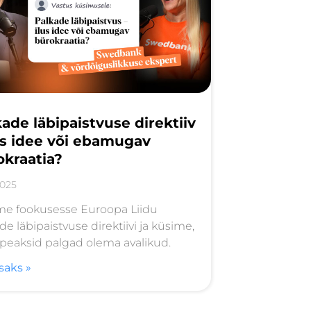
ade läbipaistvuse direktiiv
lus idee või ebamugav
okraatia?
2025
me fookusesse Euroopa Liidu
de läbipaistvuse direktiivi ja küsime,
peaksid palgad olema avalikud.
isaks »