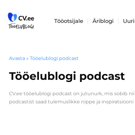
Skip
to
content
Tööotsijale
Äriblogi
Uur
Avasta
»
Tööelublogi podcast
Tööelublogi podcast
CV.ee tööelublogi podcast on jutunurk, mis sobib nii
podcastist saad tulemuslikke nippe ja inspiratsiooni 