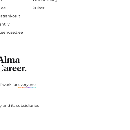
.ee
Pulser
atrankos.lt
nt.lv
teenused.ee
f work for
everyone
.
 and its subsidiaries