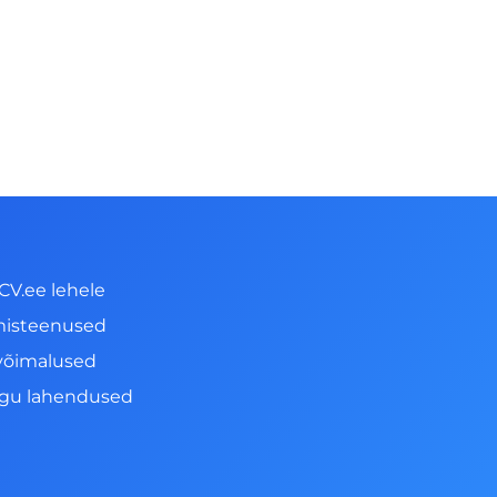
CV.ee lehele
misteenused
võimalused
ngu lahendused