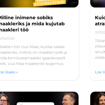
illine inimene sobiks
Kui
aakleriks ja mida kujutab
atra
aakleri töö
31/03/
4/04/2026
Tööan
ettev
aakleri töö Uus Maas, kuidas saada
ainul
aakleriks, milline on maakleri palk ja
ütleb
ida kinnisvaramaakler igapäevaselt
eeb. Uus Maa maaklerite kogemus.
oe lisaks »
Loe l