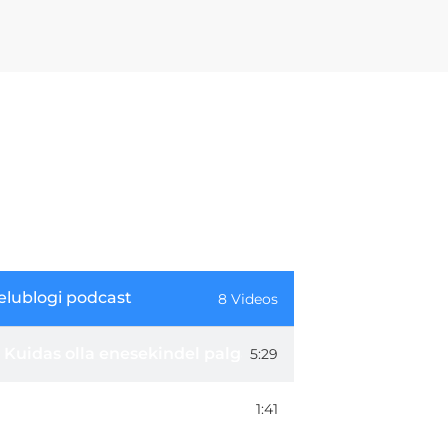
elublogi podcast
8 Videos
Kuidas olla enesekindel palgaläbirääkimistel? | #14 C
5:29
Kuidas ma tean, et saan õiglast palka? | #14 CV.ee töö
1:41