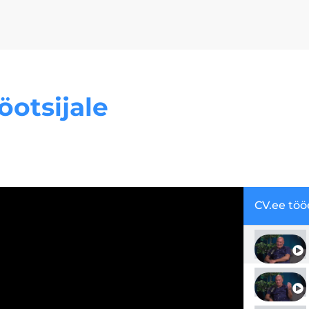
öotsijale
CV.ee töö