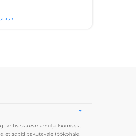
isaks »
ng tähtis osa esmamulje loomisest.
e, et sobid pakutavale töökohale.