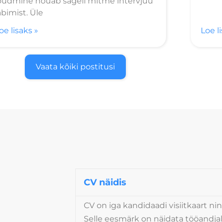
õudmine nõuab sageli mitme intervjuu
äbimist. Üle
oe lisaks »
Loe l
Vaata kõiki postitusi
CV näidis
CV on iga kandidaadi visiitkaart ni
Selle eesmärk on näidata tööandjal