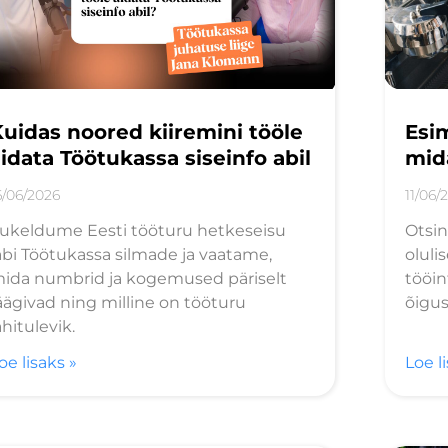
uidas noored kiiremini tööle
Esim
idata Töötukassa siseinfo abil
mid
6/06/2026
11/06/
ukeldume Eesti tööturu hetkeseisu
Otsin
äbi Töötukassa silmade ja vaatame,
oluli
ida numbrid ja kogemused päriselt
tööin
äägivad ning milline on tööturu
õigus
ähitulevik.
oe lisaks »
Loe l