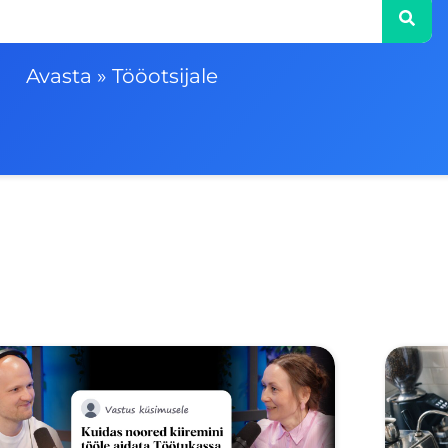
Avasta
»
Tööotsijale