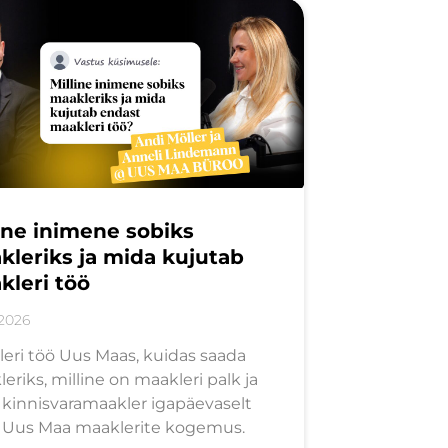
line inimene sobiks
kleriks ja mida kujutab
kleri töö
/2026
eri töö Uus Maas, kuidas saada
eriks, milline on maakleri palk ja
kinnisvaramaakler igapäevaselt
. Uus Maa maaklerite kogemus.