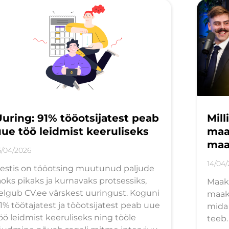
uring: 91% tööotsijatest peab
Mil
ue töö leidmist keeruliseks
maa
maa
6/04/2026
14/04
estis on tööotsing muutunud paljude
aoks pikaks ja kurnavaks protsessiks,
Maakl
elgub CV.ee värskest uuringust. Koguni
maakl
1% töötajatest ja tööotsijatest peab uue
mida 
öö leidmist keeruliseks ning tööle
teeb