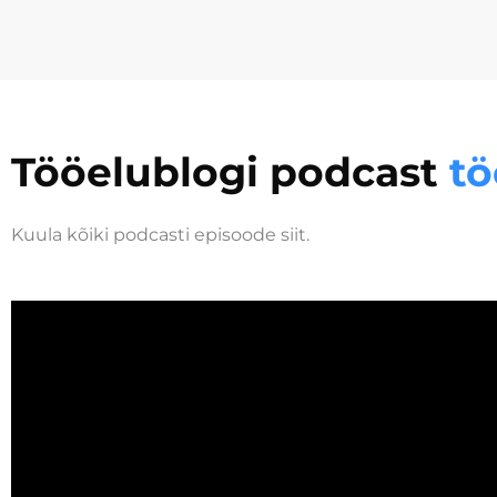
Tööelublogi podcast
tö
Kuula kõiki podcasti episoode
siit
.