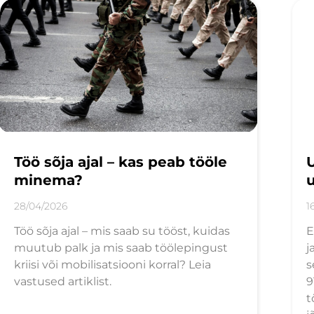
Töö sõja ajal – kas peab tööle
U
minema?
u
28/04/2026
1
Töö sõja ajal – mis saab su tööst, kuidas
E
muutub palk ja mis saab töölepingust
j
kriisi või mobilisatsiooni korral? Leia
s
vastused artiklist.
9
t