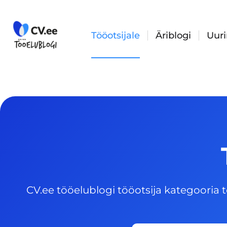
Skip
to
content
Tööotsijale
Äriblogi
Uur
CV.ee tööelublogi tööotsija kategooria t