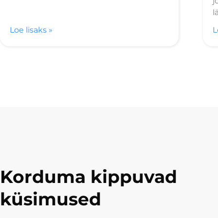
j
l
Loe lisaks »
L
Korduma kippuvad
küsimused