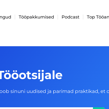
ingud
Tööpakkumised
Podcast
Top Tööan
Tööotsijale
oob sinuni uudised ja parimad praktikad, et o