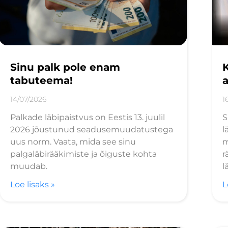
Sinu palk pole enam
K
tabuteema!
a
14/07/2026
1
Palkade läbipaistvus on Eestis 13. juulil
S
2026 jõustunud seadusemuudatustega
l
uus norm. Vaata, mida see sinu
m
palgaläbirääkimiste ja õiguste kohta
r
muudab.
l
Loe lisaks »
L