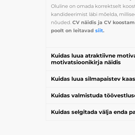
Oluline on omada korrektselt koo
kandideerimist läbi mõelda, millis
nõuded.
CV näidis ja CV koostam
poolt on leitavad
siit
.
Kuidas luua atraktiivne motiva
motivatsioonikirja näidis
Kuidas luua silmapaistev kaask
Kuidas valmistuda töövestlu
Kuidas selgitada välja enda 