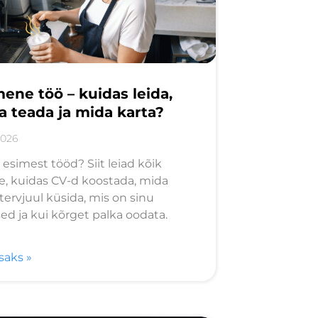
ene töö – kuidas leida,
a teada ja mida karta?
2026
 esimest tööd? Siit leiad kõik
se, kuidas CV-d koostada, mida
tervjuul küsida, mis on sinu
ed ja kui kõrget palka oodata.
isaks »