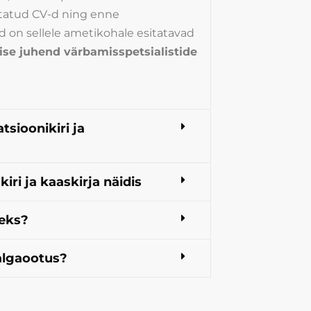
statud CV-d ning enne
ed on sellele ametikohale esitatavad
ise juhend värbamisspetsialistide
tsioonikiri ja
iri ja kaaskirja näidis
seks?
palgaootus?