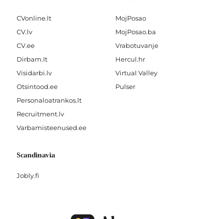
CVonline.lt
MojPosao
CV.lv
MojPosao.ba
CV.ee
Vrabotuvanje
Dirbam.It
Hercul.hr
Visidarbi.lv
Virtual Valley
Otsintood.ee
Pulser
Personaloatrankos.lt
Recruitment.lv
Varbamisteenused.ee
Scandinavia
Jobly.fi