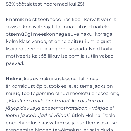
83% töötajatest nooremad kui 25!
Enamik neist teeb tööd kas kooli kõrvalt või siis
suvisel koolivaheajal. Tallinnas liitusid näiteks
otsemüügi meeskonnaga suve hakul korraga
kolm klassivenda, et enne abituuriumi algust
lisaraha teenida ja kogemusi saada. Neid kõiki
motiveeris ka töö liikuv iseloom ja rutiinivabad
päevad.
Helina
, kes esmakursuslasena Tallinnas
ärikorraldust õpib, toob esile, et tema jaoks on
müügitöö tegemine olnud meeletu eneseareng:
„Müük on mulle õpetanud, kui oluline on
järjepidevus ja enesemotivatsioon – võitjad ei
loobu ja loobujad ei võida!
,” ütleb Helina. Peale
enesekindluse kasvatamise ja suhtlemisoskuse
arendamise hindab ta võimalust, et sai siduda