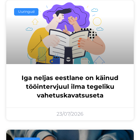
Uuringud
Iga neljas eestlane on käinud
tööintervjuul ilma tegeliku
vahetuskavatsuseta
23/07/2026