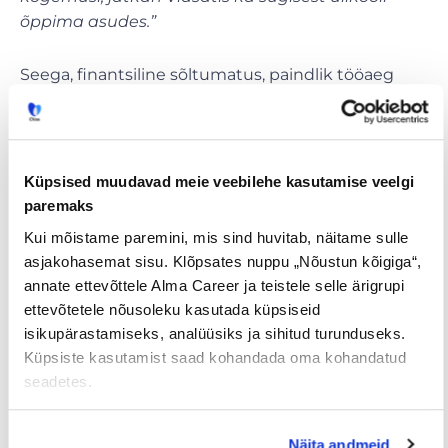
õppima asudes.”
Seega, finantsiline sõltumatus, paindlik tööaeg
ning uued kogemused ja eneseareng on noorte
jaoks tööturule sisenedes paljuski peamised
motivaatorid. Olgem tööandjana valmis neile seda
pakkuma ja võimalikult paindlikult tegutsema.
Küpsised muudavad meie veebilehe kasutamise veelgi
paremaks
Võita on kindlasti palju ja edaspidises tööandja
Kui mõistame paremini, mis sind huvitab, näitame sulle
brändingus võib olla vägagi väärtuslik, kui noored
asjakohasemat sisu. Klõpsates nuppu „Nõustun kõigiga“,
edukad inimesed teie ettevõtet hea sõnaga
annate ettevõttele Alma Career ja teistele selle ärigrupi
meenutavad!
ettevõtetele nõusoleku kasutada küpsiseid
isikupärastamiseks, analüüsiks ja sihitud turunduseks.
Küpsiste kasutamist saad kohandada oma kohandatud
seadetes.
Tööpakkumised
€ Avaliku
Kaugtöö ja
palgaga töö
kodukontor
Näita andmeid
Palk alates
Lisateenimise
Töö