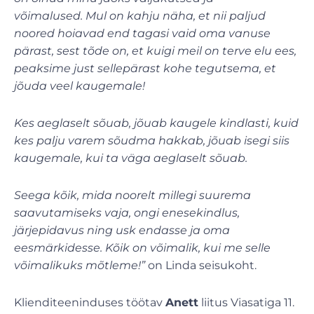
võimalused. Mul on kahju näha, et nii paljud
noored hoiavad end tagasi vaid oma vanuse
pärast, sest tõde on, et kuigi meil on terve elu ees,
peaksime just sellepärast kohe tegutsema, et
jõuda veel kaugemale!
Kes aeglaselt sõuab, jõuab kaugele kindlasti, kuid
kes palju varem sõudma hakkab, jõuab isegi siis
kaugemale, kui ta väga aeglaselt sõuab.
Seega kõik, mida noorelt millegi suurema
saavutamiseks vaja, ongi enesekindlus,
järjepidavus ning usk endasse ja oma
eesmärkidesse. Kõik on võimalik, kui me selle
võimalikuks mõtleme!”
on Linda seisukoht.
Klienditeeninduses töötav
Anett
liitus Viasatiga 11.