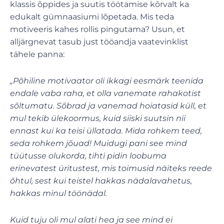
klassis õppides ja suutis töötamise kõrvalt ka
edukalt gümnaasiumi lõpetada. Mis teda
motiveeris kahes rollis pingutama? Usun, et
alljärgnevat tasub just tööandja vaatevinklist
tähele panna:
„Põhiline motivaator oli ikkagi eesmärk teenida
endale vaba raha, et olla vanemate rahakotist
sõltumatu. Sõbrad ja vanemad hoiatasid küll, et
mul tekib ülekoormus, kuid siiski suutsin nii
ennast kui ka teisi üllatada. Mida rohkem teed,
seda rohkem jõuad! Muidugi pani see mind
tüütusse olukorda, tihti pidin loobuma
erinevatest üritustest, mis toimusid näiteks reede
õhtul, sest kui teistel hakkas nädalavahetus,
hakkas minul töönädal.
Kuid tuju oli mul alati hea ja see mind ei