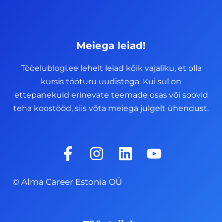
Meiega leiad!
Tööelublogi.ee lehelt leiad kõik vajaliku, et olla
kursis tööturu uudistega. Kui sul on
ettepanekuid erinevate teemade osas või soovid
teha koostööd, siis võta meiega julgelt ühendust.
F
I
L
Y
a
n
i
o
c
s
n
u
© Alma Career Estonia OÜ
e
t
k
t
b
a
e
u
o
g
d
b