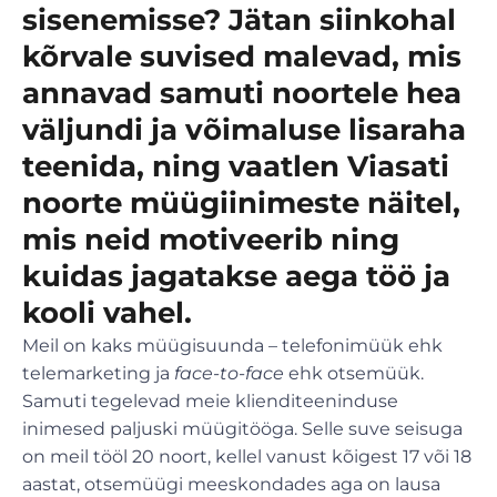
sisenemisse? Jätan siinkohal
kõrvale suvised malevad, mis
annavad samuti noortele hea
väljundi ja võimaluse lisaraha
teenida, ning vaatlen Viasati
noorte müügiinimeste näitel,
mis neid motiveerib ning
kuidas jagatakse aega töö ja
kooli vahel.
Meil on kaks müügisuunda – telefonimüük ehk
telemarketing ja
face-to-face
ehk otsemüük.
Samuti tegelevad meie klienditeeninduse
inimesed paljuski müügitööga. Selle suve seisuga
on meil tööl 20 noort, kellel vanust kõigest 17 või 18
aastat, otsemüügi meeskondades aga on lausa