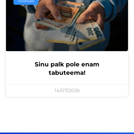
Tööotsijale
Sinu palk pole enam
tabuteema!
14/07/2026