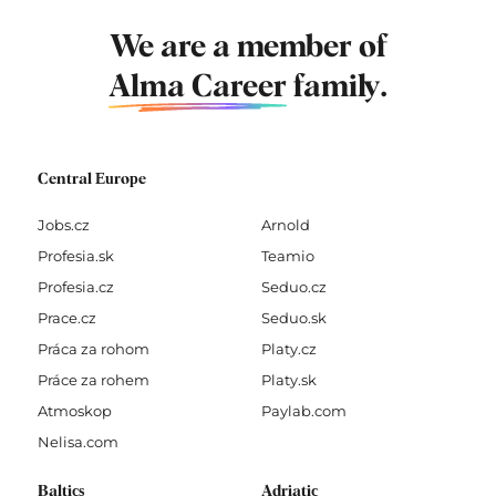
We are a member of
Alma Career
family.
Central Europe
Jobs.cz
Arnold
Profesia.sk
Teamio
Profesia.cz
Seduo.cz
Prace.cz
Seduo.sk
Práca za rohom
Platy.cz
Práce za rohem
Platy.sk
Atmoskop
Paylab.com
Nelisa.com
Baltics
Adriatic