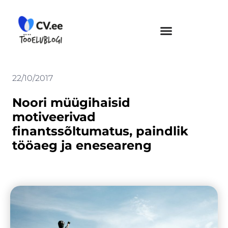
Skip
to
content
22/10/2017
Noori müügihaisid
motiveerivad
finantssõltumatus, paindlik
tööaeg ja eneseareng