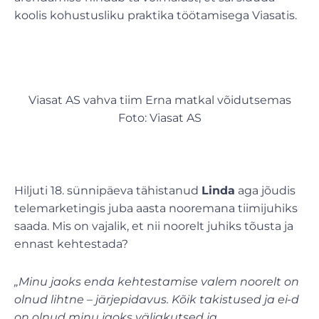
koolis kohustusliku praktika töötamisega Viasatis.
Viasat AS vahva tiim Erna matkal võidutsemas
Foto: Viasat AS
Hiljuti 18. sünnipäeva tähistanud
Linda
aga jõudis
telemarketingis juba aasta nooremana tiimijuhiks
saada. Mis on vajalik, et nii noorelt juhiks tõusta ja
ennast kehtestada?
„Minu jaoks enda kehtestamise valem noorelt on
olnud lihtne – järjepidavus. Kõik takistused ja ei-d
on olnud minu jaoks väljakutsed ja