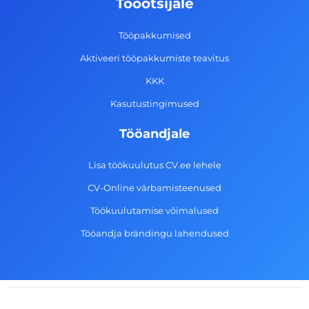
Tööotsijale
o
r
i
e
k
a
n
Tööpakkumised
-
m
Aktiveeri tööpakkumiste teavitus
f
KKK
Kasutustingimused
Tööandjale
Lisa töökuulutus CV.ee lehele
CV-Online värbamisteenused
Töökuulutamise võimalused
Tööandja brändingu lahendused