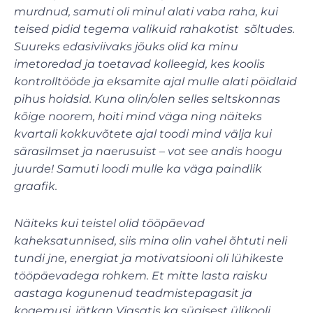
murdnud, samuti oli minul alati vaba raha, kui
teised pidid tegema valikuid rahakotist sõltudes.
Suureks edasiviivaks jõuks olid ka minu
imetoredad ja toetavad kolleegid, kes koolis
kontrolltööde ja eksamite ajal mulle alati pöidlaid
pihus hoidsid. Kuna olin/olen selles seltskonnas
kõige noorem, hoiti mind väga ning näiteks
kvartali kokkuvõtete ajal toodi mind välja kui
särasilmset ja naerusuist – vot see andis hoogu
juurde! Samuti loodi mulle ka väga paindlik
graafik.
Näiteks kui teistel olid tööpäevad
kaheksatunnised, siis mina olin vahel õhtuti neli
tundi jne, energiat ja motivatsiooni oli lühikeste
tööpäevadega rohkem. Et mitte lasta raisku
aastaga kogunenud teadmistepagasit ja
kogemusi, jätkan Viasatis ka sügisest ülikooli