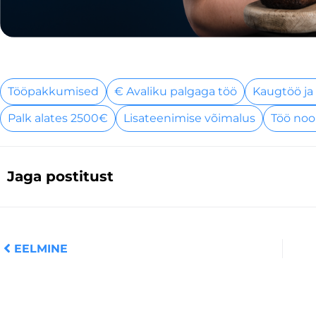
Tööpakkumised
€ Avaliku palgaga töö
Kaugtöö ja
Palk alates 2500€
Lisateenimise võimalus
Töö noo
Jaga postitust
Prev
EELMINE