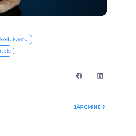
 kodukontor
rtele
Next
JÄRGMINE