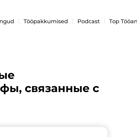
ingud
Tööpakkumised
Podcast
Top Tööan
мые
фы, связанные с