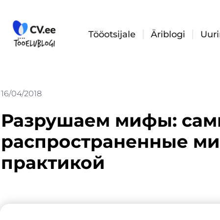
Skip
to
content
Tööotsijale
Äriblogi
Uur
16/04/2018
Разрушаем мифы: са
распространенные ми
практикой