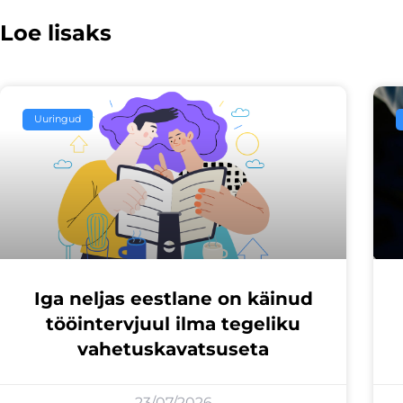
Loe lisaks
Uuringud
Iga neljas eestlane on käinud
tööintervjuul ilma tegeliku
vahetuskavatsuseta
23/07/2026