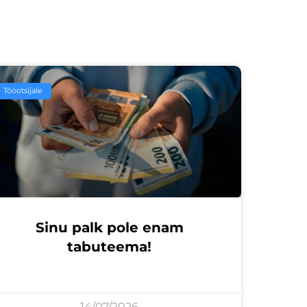
Tööotsijale
Sinu palk pole enam
tabuteema!
14/07/2026