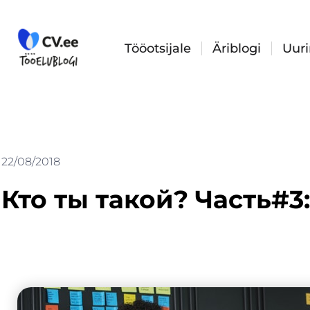
Skip
to
content
Tööotsijale
Äriblogi
Uur
22/08/2018
Кто ты такой? Часть#3