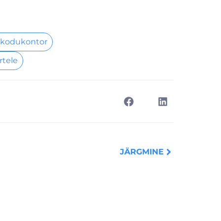
 kodukontor
rtele
Next
JÄRGMINE