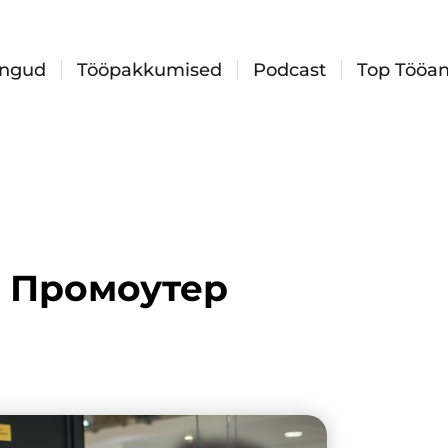
ingud
Tööpakkumised
Podcast
Top Tööan
: Промоутер