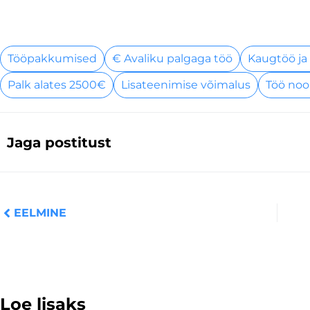
Tööpakkumised
€ Avaliku palgaga töö
Kaugtöö ja
Palk alates 2500€
Lisateenimise võimalus
Töö noo
Jaga postitust
Prev
EELMINE
Loe lisaks