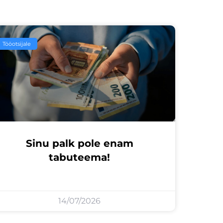
Tööotsijale
Sinu palk pole enam
tabuteema!
14/07/2026