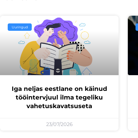
Uuringud
Iga neljas eestlane on käinud
tööintervjuul ilma tegeliku
vahetuskavatsuseta
23/07/2026