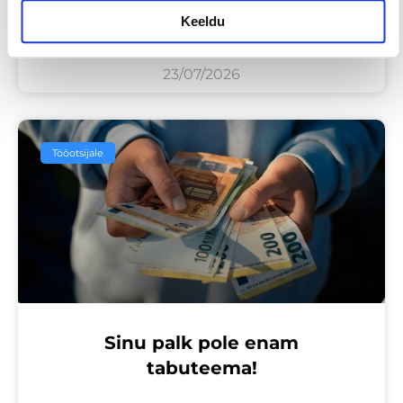
vahetuskavatsuseta
Keeldu
23/07/2026
Tööotsijale
Sinu palk pole enam
tabuteema!