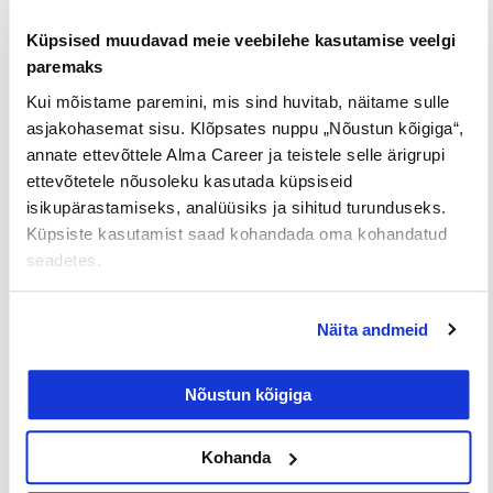
Küpsised muudavad meie veebilehe kasutamise veelgi
paremaks
Kui mõistame paremini, mis sind huvitab, näitame sulle
Loe lisaks
asjakohasemat sisu. Klõpsates nuppu „Nõustun kõigiga“,
annate ettevõttele Alma Career ja teistele selle ärigrupi
ettevõtetele nõusoleku kasutada küpsiseid
isikupärastamiseks, analüüsiks ja sihitud turunduseks.
Uuringud
Küpsiste kasutamist saad kohandada oma kohandatud
seadetes.
Näita andmeid
Nõustun kõigiga
Iga neljas eestlane on käinud
Kohanda
tööintervjuul ilma tegeliku