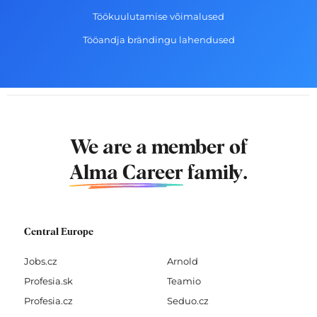
Töökuulutamise võimalused
Tööandja brändingu lahendused
We are a member of
Alma Career
family.
Central Europe
Jobs.cz
Arnold
Profesia.sk
Teamio
Profesia.cz
Seduo.cz