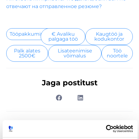
отвечают на отправленное резюме?
Tööpakkumised
€ Avaliku
Kaugtöö ja
palgaga töö
kodukontor
Palk alates
Lisateenimise
Töö
2500€
võimalus
noortele
Jaga postitust
Prev
Nex
EELMINE
JÄRGMINE