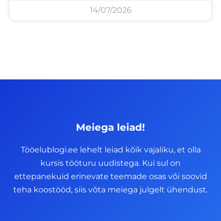
14/07/2026
Meiega leiad!
Tööelublogi.ee lehelt leiad kõik vajaliku, et olla
kursis tööturu uudistega. Kui sul on
ettepanekuid erinevate teemade osas või soovid
teha koostööd, siis võta meiega julgelt ühendust.