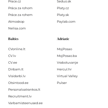
Prace.cz
Seduo.sk
Práca za rohom
Platy.cz
Práce za rohem
Platy.sk
Atmoskop
Paylab.com
Nelisa.com
Baltics
Adriatic
CVonline.lt
MojPosao
CV.lv
MojPosao.ba
CV.ee
Vrabotuvanje
Dirbam.It
Hercul.hr
Visidarbi.lv
Virtual Valley
Otsintood.ee
Pulser
Personaloatrankos.lt
Recruitment.lv
Varbamisteenused.ee