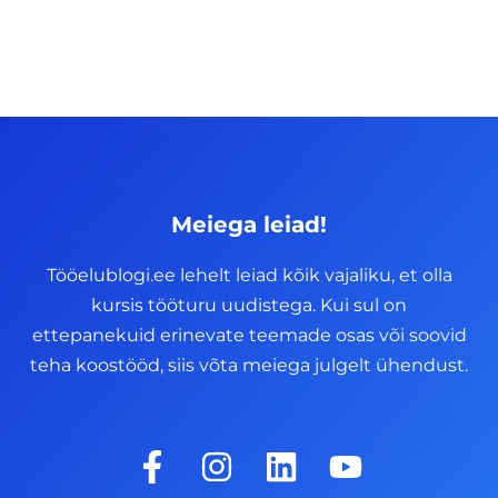
Meiega leiad!
Tööelublogi.ee lehelt leiad kõik vajaliku, et olla
kursis tööturu uudistega. Kui sul on
ettepanekuid erinevate teemade osas või soovid
teha koostööd, siis võta meiega julgelt ühendust.
F
I
L
Y
a
n
i
o