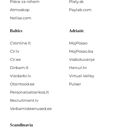
Práce za rohem
Platy.sk
Atmoskop
Paylab.com
Nelisa.com
Baltics
Adriatic
CVonline.lt
MojPosao
CV.lv
MojPosao.ba
CV.ee
Vrabotuvanje
Dirbam.It
Hercul.hr
Visidarbi.lv
Virtual Valley
Otsintood.ee
Pulser
Personaloatrankos.lt
Recruitment.lv
Varbamisteenused.ee
Scandinavia