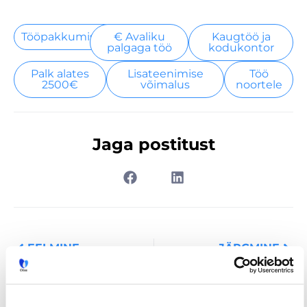
Tööpakkumised
€ Avaliku
Kaugtöö ja
palgaga töö
kodukontor
Palk alates
Lisateenimise
Töö
2500€
võimalus
noortele
Jaga postitust
Prev
Nex
EELMINE
JÄRGMINE