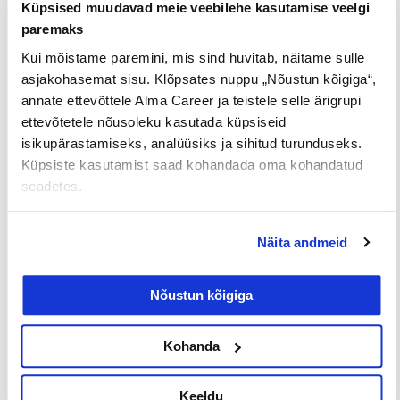
Küpsised muudavad meie veebilehe kasutamise veelgi
paremaks
Loe lisaks
Kui mõistame paremini, mis sind huvitab, näitame sulle
asjakohasemat sisu. Klõpsates nuppu „Nõustun kõigiga“,
annate ettevõttele Alma Career ja teistele selle ärigrupi
ettevõtetele nõusoleku kasutada küpsiseid
Uuringud
isikupärastamiseks, analüüsiks ja sihitud turunduseks.
Küpsiste kasutamist saad kohandada oma kohandatud
seadetes.
Näita andmeid
Nõustun kõigiga
Iga neljas eestlane on käinud
tööintervjuul ilma tegeliku
Kohanda
vahetuskavatsuseta
Keeldu