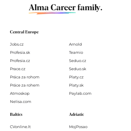
Alma Career
family.
Central Europe
Jobs.cz
Arnold
Profesia.sk
Teamio
Profesia.cz
Seduo.cz
Prace.cz
Seduo.sk
Práca za rohom
Platy.cz
Práce za rohem
Platy.sk
Atmoskop
Paylab.com
Nelisa.com
Baltics
Adriatic
CVonline.lt
MojPosao