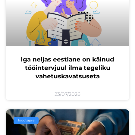
Iga neljas eestlane on käinud
tööintervjuul ilma tegeliku
vahetuskavatsuseta
23/07/2026
Tööotsijale