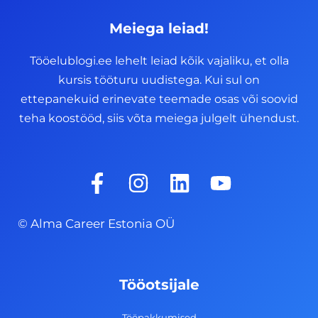
Meiega leiad!
Tööelublogi.ee lehelt leiad kõik vajaliku, et olla
kursis tööturu uudistega. Kui sul on
ettepanekuid erinevate teemade osas või soovid
teha koostööd, siis võta meiega julgelt ühendust.
F
I
L
Y
a
n
i
o
c
s
n
u
© Alma Career Estonia OÜ
e
t
k
t
b
a
e
u
o
g
d
b
Tööotsijale
o
r
i
e
Tööpakkumised