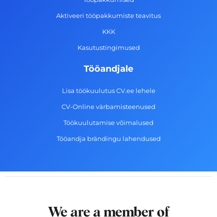
k
a
n
-
m
Aktiveeri tööpakkumiste teavitus
f
KKK
Kasutustingimused
Tööandjale
Lisa töökuulutus CV.ee lehele
CV-Online värbamisteenused
Töökuulutamise võimalused
Tööandja brändingu lahendused
We are a member of