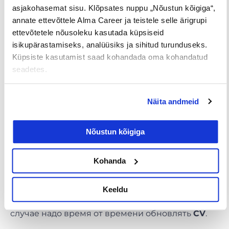
asjakohasemat sisu. Klõpsates nuppu „Nõustun kõigiga“,
активным?
annate ettevõttele Alma Career ja teistele selle ärigrupi
ettevõtetele nõusoleku kasutada küpsiseid
isikupärastamiseks, analüüsiks ja sihitud turunduseks.
Küpsiste kasutamist saad kohandada oma kohandatud
seadetes.
Näita andmeid
Раин Ресмельдт Уусен рекомендует держать
резюме на
CV.ee
активным, даже если вы не
Nõustun kõigiga
ищете в этот момент работу.
Kohanda
«Люди не обязательно должны быть
недовольны текущей работой. Активное
CV
даёт возможность выявить проблемы и понять
Keeldu
свою ценность»
, – пояснил Раин Уусен. В таком
случае надо время от времени обновлять
CV
.