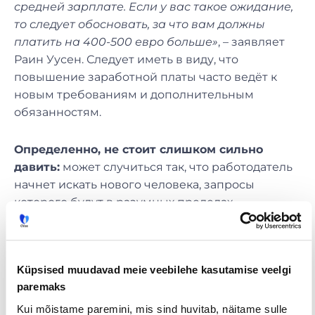
средней зарплате. Если у вас такое ожидание,
то следует обосновать, за что вам должны
платить на 400-500 евро больше»
, – заявляет
Раин Уусен. Следует иметь в виду, что
повышение заработной платы часто ведёт к
новым требованиям и дополнительным
обязанностям.
Определенно, не стоит слишком сильно
давить:
может случиться так, что работодатель
начнет искать нового человека, запросы
которого будут в разумных пределах.
«Ключевые слова – это самоанализ, понимание
рынка и навыки общения. Если они у вас есть,
то переговоры о зарплате не могут привести к
Küpsised muudavad meie veebilehe kasutamise veelgi
чему-то ужасному»
, – добавляет специалист.
paremaks
Зачем держать CV
Kui mõistame paremini, mis sind huvitab, näitame sulle