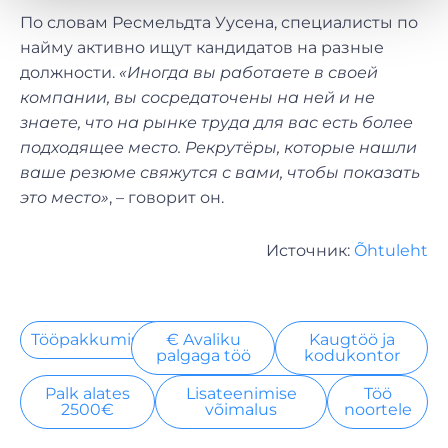
По словам Ресмельдта Уусена, специалисты по
найму активно ищут кандидатов на разные
должности.
«Иногда вы работаете в своей
компании, вы сосредаточены на ней и не
знаете, что на рынке труда для вас есть более
подходящее место. Рекрутёры, которые нашли
ваше резюме свяжутся с вами, чтобы показать
это место»
, – говорит он.
Источник:
Õhtuleht
Tööpakkumised
€ Avaliku
Kaugtöö ja
palgaga töö
kodukontor
Palk alates
Lisateenimise
Töö
2500€
võimalus
noortele