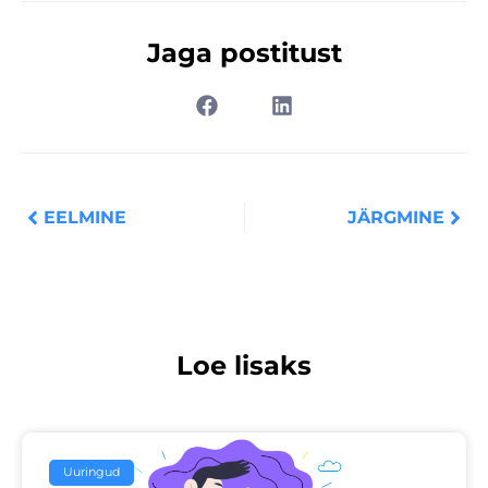
Jaga postitust
Prev
Nex
EELMINE
JÄRGMINE
Loe lisaks
Uuringud