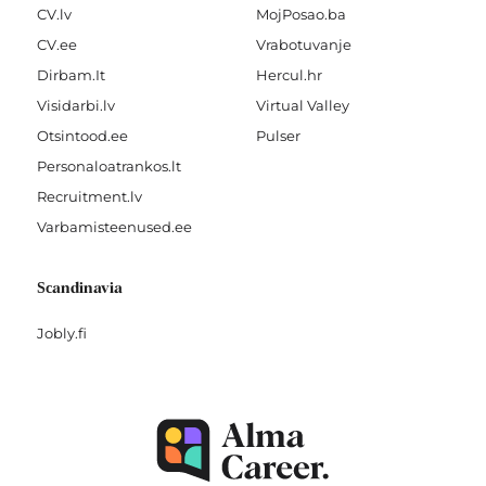
CV.lv
MojPosao.ba
CV.ee
Vrabotuvanje
Dirbam.It
Hercul.hr
Visidarbi.lv
Virtual Valley
Otsintood.ee
Pulser
Personaloatrankos.lt
Recruitment.lv
Varbamisteenused.ee
Scandinavia
Jobly.fi