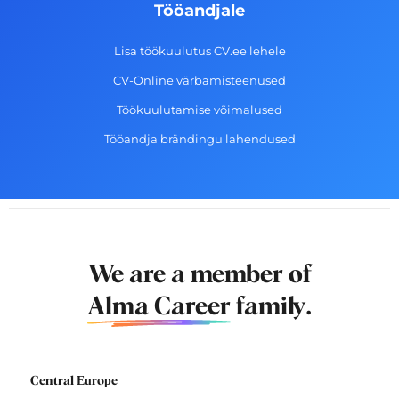
Tööandjale
Lisa töökuulutus CV.ee lehele
CV-Online värbamisteenused
Töökuulutamise võimalused
Tööandja brändingu lahendused
We are a member of
Alma Career
family.
Central Europe