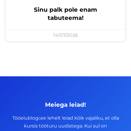
Sinu palk pole enam
tabuteema!
14/07/2026
Meiega leiad!
Tööelublogi.ee lehelt leiad kõik vajaliku, et olla
kursis tööturu uudistega. Kui sul on