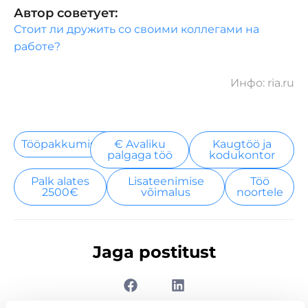
Автор советует:
Стоит ли дружить со своими коллегами на
работе?
Инфо: ria.ru
Tööpakkumised
€ Avaliku
Kaugtöö ja
palgaga töö
kodukontor
Palk alates
Lisateenimise
Töö
2500€
võimalus
noortele
Jaga postitust