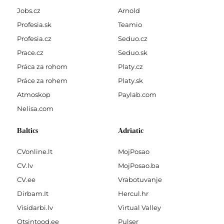
Jobs.cz
Arnold
Profesia.sk
Teamio
Profesia.cz
Seduo.cz
Prace.cz
Seduo.sk
Práca za rohom
Platy.cz
Práce za rohem
Platy.sk
Atmoskop
Paylab.com
Nelisa.com
Baltics
Adriatic
CVonline.lt
MojPosao
CV.lv
MojPosao.ba
CV.ee
Vrabotuvanje
Dirbam.It
Hercul.hr
Visidarbi.lv
Virtual Valley
Otsintood.ee
Pulser