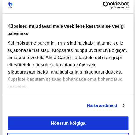
Prev
Nex
EELMINE
JÄRGMINE
Küpsised muudavad meie veebilehe kasutamise veelgi
paremaks
Kui mõistame paremini, mis sind huvitab, näitame sulle
asjakohasemat sisu. Klõpsates nuppu „Nõustun kõigiga“,
annate ettevõttele Alma Career ja teistele selle ärigrupi
Loe lisaks
ettevõtetele nõusoleku kasutada küpsiseid
isikupärastamiseks, analüüsiks ja sihitud turunduseks.
Küpsiste kasutamist saad kohandada oma kohandatud
seadetes.
Uuringud
Näita andmeid
Nõustun kõigiga