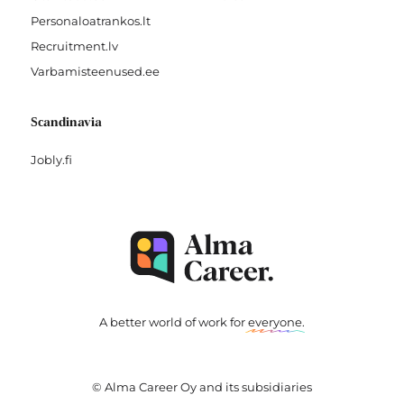
Personaloatrankos.lt
Recruitment.lv
Varbamisteenused.ee
Scandinavia
Jobly.fi
A better world of work for
everyone
.
© Alma Career Oy and its subsidiaries