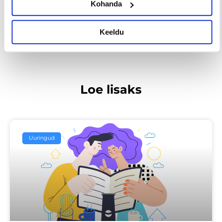
Kohanda
EELMINE
JÄRGMINE
Keeldu
Loe lisaks
Uuringud