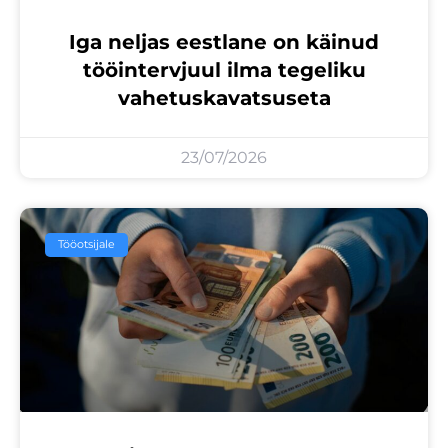
Iga neljas eestlane on käinud
tööintervjuul ilma tegeliku
vahetuskavatsuseta
23/07/2026
Tööotsijale