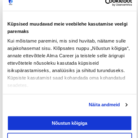
Küpsised muudavad meie veebilehe kasutamise veelgi
paremaks
Kui mõistame paremini, mis sind huvitab, näitame sulle
asjakohasemat sisu. Klõpsates nuppu „Nõustun kõigiga“,
annate ettevõttele Alma Career ja teistele selle ärigrupi
Tööpakkumised
€ Avaliku
Kaugtöö ja
palgaga töö
kodukontor
ettevõtetele nõusoleku kasutada küpsiseid
isikupärastamiseks, analüüsiks ja sihitud turunduseks.
Palk alates
Lisateenimise
Töö
Küpsiste kasutamist saad kohandada oma kohandatud
2500€
võimalus
noortele
seadetes.
Jaga postitust
Näita andmeid
Nõustun kõigiga
Prev
Nex