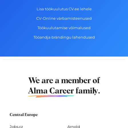
Lisa töökuulutus CV.ee lehele
CV-Online värbamisteenused
Töökuulutamise võimalused
Tööandja brändingu lahendused
We are a member of
Alma Career
family.
Central Europe
Jobs.cz
Arnold