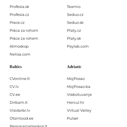
Profesia.sk
Teamio
Profesia.cz
Seduo.cz
Prace.cz
Seduo.sk
Práca za rohom
Platy.cz
Práce za rohem
Platy.sk
Atmoskop
Paylab.com
Nelisa.com
Baltics
Adriatic
CVonline.lt
MojPosao
CV.lv
MojPosao.ba
CV.ee
Vrabotuvanje
Dirbam.It
Hercul.hr
Visidarbi.lv
Virtual Valley
Otsintood.ee
Pulser
Personaloatrankos.lt