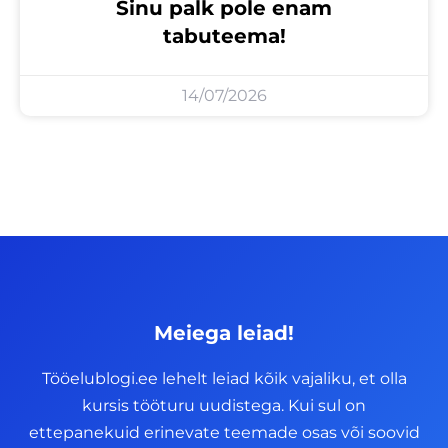
Sinu palk pole enam
tabuteema!
14/07/2026
Meiega leiad!
Tööelublogi.ee lehelt leiad kõik vajaliku, et olla
kursis tööturu uudistega. Kui sul on
ettepanekuid erinevate teemade osas või soovid