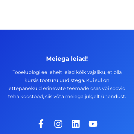
Meiega leiad!
Tööelublogi.ee lehelt leiad kõik vajaliku, et olla
kursis tööturu uudistega. Kui sul on
ettepanekuid erinevate teemade osas või soovid
teha koostööd, siis võta meiega julgelt ühendust.
F
I
L
Y
a
n
i
o