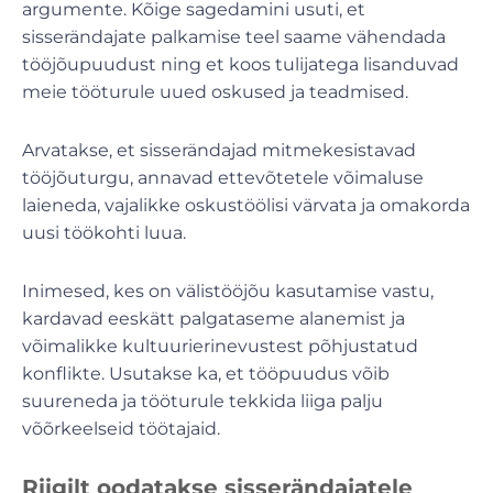
argumente. Kõige sagedamini usuti, et
sisserändajate palkamise teel saame vähendada
tööjõupuudust ning et koos tulijatega lisanduvad
meie tööturule uued oskused ja teadmised.
Arvatakse, et sisserändajad mitmekesistavad
tööjõuturgu, annavad ettevõtetele võimaluse
laieneda, vajalikke oskustöölisi värvata ja omakorda
uusi töökohti luua.
Inimesed, kes on välistööjõu kasutamise vastu,
kardavad eeskätt palgataseme alanemist ja
võimalikke kultuurierinevustest põhjustatud
konflikte. Usutakse ka, et tööpuudus võib
suureneda ja tööturule tekkida liiga palju
võõrkeelseid töötajaid.
Riigilt oodatakse sisserändajatele