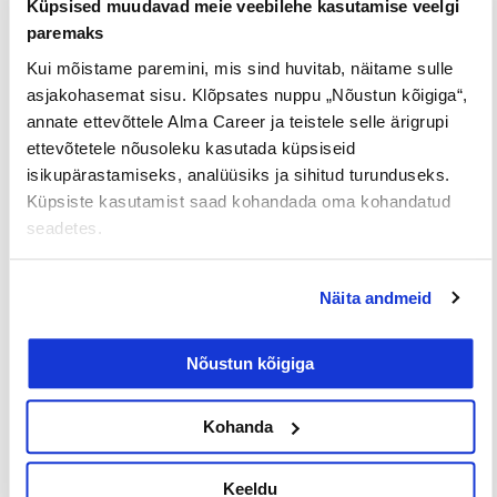
Küpsised muudavad meie veebilehe kasutamise veelgi
paremaks
Loe lisaks
Kui mõistame paremini, mis sind huvitab, näitame sulle
asjakohasemat sisu. Klõpsates nuppu „Nõustun kõigiga“,
annate ettevõttele Alma Career ja teistele selle ärigrupi
ettevõtetele nõusoleku kasutada küpsiseid
Uuringud
isikupärastamiseks, analüüsiks ja sihitud turunduseks.
Küpsiste kasutamist saad kohandada oma kohandatud
seadetes.
Näita andmeid
Nõustun kõigiga
Iga neljas eestlane on käinud
tööintervjuul ilma tegeliku
Kohanda
vahetuskavatsuseta
Keeldu