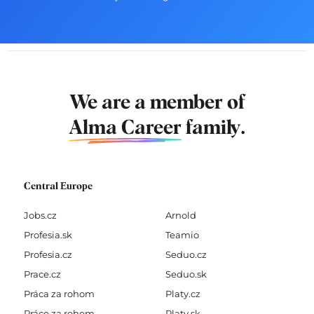
We are a member of
Alma Career
family.
Central Europe
Jobs.cz
Arnold
Profesia.sk
Teamio
Profesia.cz
Seduo.cz
Prace.cz
Seduo.sk
Práca za rohom
Platy.cz
Práce za rohem
Platy.sk