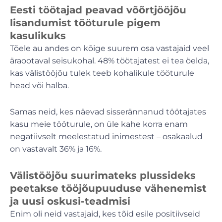
Eesti töötajad peavad võõrtjööjõu
lisandumist tööturule pigem
kasulikuks
Tõele au andes on kõige suurem osa vastajaid veel
äraootaval seisukohal. 48% töötajatest ei tea öelda,
kas välistööjõu tulek teeb kohalikule tööturule
head või halba.
Samas neid, kes näevad sisserännanud töötajates
kasu meie tööturule, on üle kahe korra enam
negatiivselt meelestatud inimestest – osakaalud
on vastavalt 36% ja 16%.
Välistööjõu suurimateks plussideks
peetakse tööjõupuuduse vähenemist
ja uusi oskusi-teadmisi
Enim oli neid vastajaid, kes tõid esile positiivseid