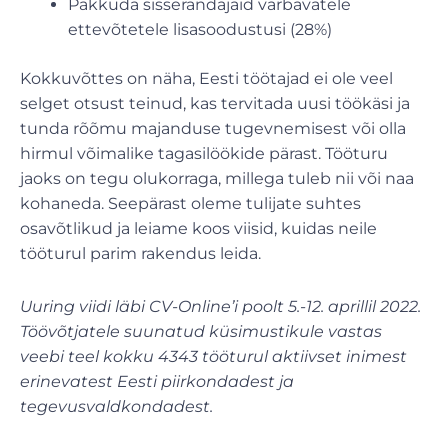
Pakkuda sisserändajaid värbavatele
ettevõtetele lisasoodustusi (28%)
Kokkuvõttes on näha, Eesti töötajad ei ole veel
selget otsust teinud, kas tervitada uusi töökäsi ja
tunda rõõmu majanduse tugevnemisest või olla
hirmul võimalike tagasilöökide pärast. Tööturu
jaoks on tegu olukorraga, millega tuleb nii või naa
kohaneda. Seepärast oleme tulijate suhtes
osavõtlikud ja leiame koos viisid, kuidas neile
tööturul parim rakendus leida.
Uuring viidi läbi CV-Online’i poolt 5.-12. aprillil 2022.
Töövõtjatele suunatud küsimustikule vastas
veebi teel kokku 4343 tööturul aktiivset inimest
erinevatest Eesti piirkondadest ja
tegevusvaldkondadest.