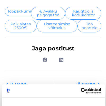
Tööpakkumised
€ Avaliku
Kaugtöö ja
palgaga töö
kodukontor
Palk alates
Lisateenimise
Töö
2500€
võimalus
noortele
Jaga postitust
Prev
Nex
EELMINE
JÄRGMINE