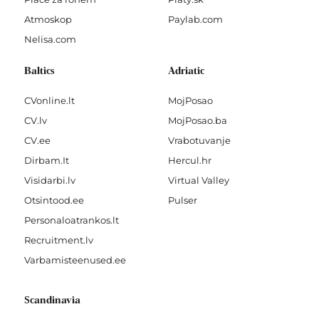
Atmoskop
Paylab.com
Nelisa.com
Baltics
Adriatic
CVonline.lt
MojPosao
CV.lv
MojPosao.ba
CV.ee
Vrabotuvanje
Dirbam.It
Hercul.hr
Visidarbi.lv
Virtual Valley
Otsintood.ee
Pulser
Personaloatrankos.lt
Recruitment.lv
Varbamisteenused.ee
Scandinavia