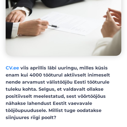
CV.ee
viis aprillis läbi uuringu, milles küsis
enam kui 4000 tööturul aktiivselt inimeselt
nende arvamust välistööjõu Eesti tööturule
tuleku kohta. Selgus, et valdavalt ollakse
positiivselt meelestatud, sest võõrtööjõus
nähakse lahendust Eestit vaevavale
tööjõupuudusele. Millist tuge oodatakse
siinjuures riigi poolt?