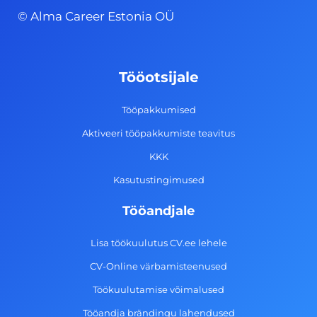
c
s
n
u
© Alma Career Estonia OÜ
e
t
k
t
b
a
e
u
o
g
d
b
Tööotsijale
o
r
i
e
k
a
n
Tööpakkumised
-
m
Aktiveeri tööpakkumiste teavitus
f
KKK
Kasutustingimused
Tööandjale
Lisa töökuulutus CV.ee lehele
CV-Online värbamisteenused
Töökuulutamise võimalused
Tööandja brändingu lahendused