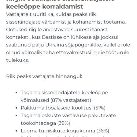
keeleõppe korraldamist
Vastajatelt uuriti ka, kuidas peaks riik
sisserändajate värbamist ja kohanemist toetama.
Ootused riigile arvestavad suuresti tänast
konteksti, kus Eestisse on lühikese aja jooksul
saabunud palju Ukraina sõjapõgenikke, kellel ei ole
olnud võimalik teha ettevalmistusi meie tööturule
tulekuks.
Riik peaks vastajate hinnangul:
Tagama sisserändajatele keeleõppe
võimalused (87% vastajatest)
Pakkuma tööalaseid koolitusi (51%)
Tagama oskuste vastavuse pakutavate
töökohtadega (39%)
Looma tugiisikute kogukonna (36%)