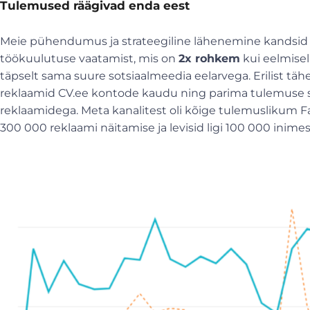
Tulemused räägivad enda eest
Meie pühendumus ja strateegiline lähenemine kandsid v
töökuulutuse vaatamist, mis on
2x rohkem
kui eelmisel
täpselt sama suure sotsiaalmeedia eelarvega. Erilist täh
reklaamid CV.ee kontode kaudu ning parima tulemuse s
reklaamidega. Meta kanalitest oli kõige tulemuslikum F
300 000 reklaami näitamise ja levisid ligi 100 000 inimes