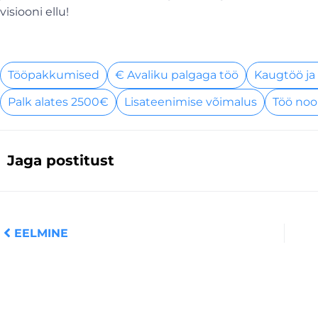
visiooni ellu!
Tööpakkumised
€ Avaliku palgaga töö
Kaugtöö ja
Palk alates 2500€
Lisateenimise võimalus
Töö noo
Jaga postitust
Prev
EELMINE