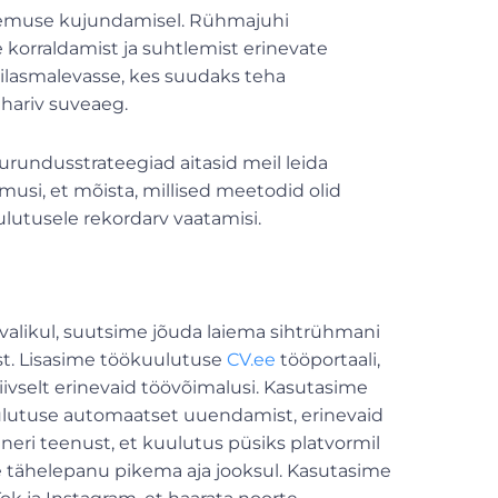
ogemuse kujundamisel. Rühmajuhi
orraldamist ja suhtlemist erinevate
ilasmalevasse, kes suudaks teha
hariv suveaeg.
urundusstrateegiad aitasid meil leida
usi, et mõista, millised meetodid olid
lutusele rekordarv vaatamisi.
alikul, suutsime jõuda laiema sihtrühmani
st. Lisasime töökuulutuse
CV.ee
tööportaali,
iivselt erinevaid töövõimalusi. Kasutasime
ulutuse automaatset uuendamist, erinevaid
eri teenust, et kuulutus püsiks platvormil
 tähelepanu pikema aja jooksul. Kasutasime