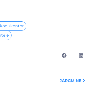
 kodukontor
rtele
Next
JÄRGMINE