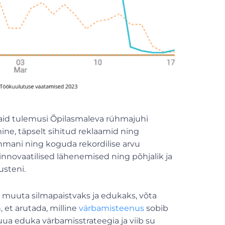
aid tulemusi Õpilasmaleva rühmajuhi
ine, täpselt sihitud reklaamid ning
ühmani ning koguda rekordilise arvu
innovaatilised lähenemised ning põhjalik ja
usteni.
u muuta silmapaistvaks ja edukaks, võta
, et arutada, milline
värbamisteenus
sobib
uua eduka värbamisstrateegia ja viib su