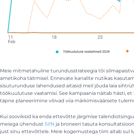
Meie mitmetahuline turundusstrateegia tõi silmapaistv
ametikoha täitmisel. Erinevate kanalite nutikas kasutam
sisuturunduse lahendused aitasid meil jõuda laia sihtr
töökuulutuse vaatamisi. See kampaania näitab hästi, et 
täpne planeerimine võivad viia märkimisväärsete tulem
Kui sooviksid ka enda ettevõtte järgmise talendiotsing
meiega ühendust
SIIN
ja broneeri tasuta konsultatsioon
just sinu ettevõttele. Meie kogemustega tiim aitab sul l