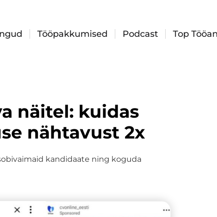
ingud
Tööpakkumised
Podcast
Top Tööan
 näitel: kuidas
se nähtavust 2x
a sobivaimaid kandidaate ning koguda