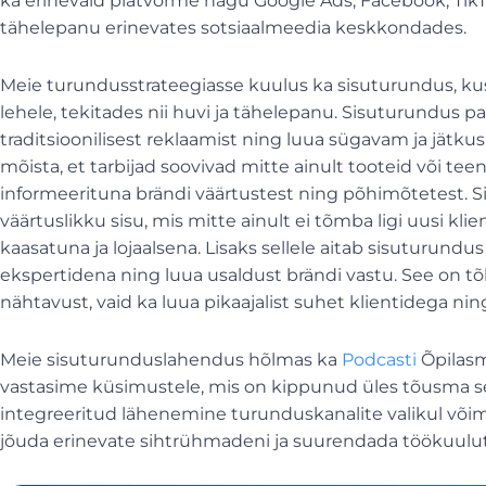
ka erinevaid platvorme nagu Google Ads, Facebook, TikTo
tähelepanu erinevates sotsiaalmeedia keskkondades.
Meie turundusstrateegiasse kuulus ka sisuturundus, kus
lehele, tekitades nii huvi ja tähelepanu. Sisuturundu
traditsioonilisest reklaamist ning luua sügavam ja jät
mõista, et tarbijad soovivad mitte ainult tooteid või tee
informeerituna brändi väärtustest ning põhimõtetest.
väärtuslikku sisu, mis mitte ainult ei tõmba ligi uusi kli
kaasatuna ja lojaalsena. Lisaks sellele aitab sisuturundu
ekspertidena ning luua usaldust brändi vastu. See on tõ
nähtavust, vaid ka luua pikaajalist suhet klientidega ni
Meie sisuturunduslahendus hõlmas ka
Podcasti
Õpilasm
vastasime küsimustele, mis on kippunud üles tõusma seo
integreeritud lähenemine turunduskanalite valikul või
jõuda erinevate sihtrühmadeni ja suurendada töökuulu