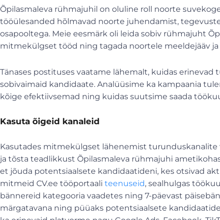
Õpilasmaleva rühmajuhil on oluline roll noorte suvek
tööülesanded hõlmavad noorte juhendamist, tegevuste k
osapooltega. Meie eesmärk oli leida sobiv rühmajuht Õp
mitmekülgset tööd ning tagada noortele meeldejääv ja 
Tänases postituses vaatame lähemalt, kuidas erinevad t
sobivaimaid kandidaate. Analüüsime ka kampaania tulem
kõige efektiivsemad ning kuidas suutsime saada töökuu
Kasuta õigeid kanaleid
Kasutades mitmekülgset lähenemist turunduskanalite v
ja tõsta teadlikkust Õpilasmaleva rühmajuhi ametikoha
et jõuda potentsiaalsete kandidaatideni, kes otsivad akt
mitmeid CV.ee tööportaali
teenuseid
, sealhulgas tööku
bännereid kategooria vaadetes ning 7-päevast päisebänn
märgatavana ning püüaks potentsiaalsete kandidaatide