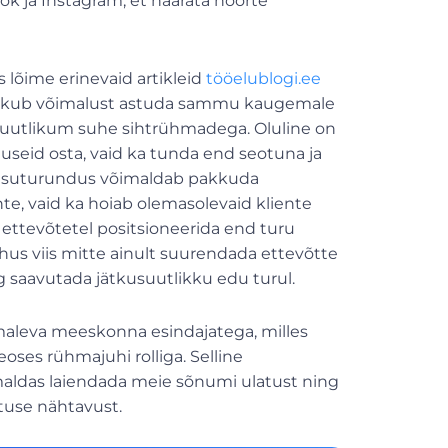
k ja Instagram, et haarata noorte
 lõime erinevaid artikleid
tööelublogi.ee
s pakub võimalust astuda sammu kaugemale
kusuutlikum suhe sihtrühmadega. Oluline on
nuseid osta, vaid ka tunda end seotuna ja
 Sisuturundus võimaldab pakkuda
ente, vaid ka hoiab olemasolevaid kliente
s ettevõtetel positsioneerida end turu
hus viis mitte ainult suurendada ettevõtte
ng saavutada jätkusuutlikku edu turul.
aleva meeskonna esindajatega, milles
ses rühmajuhi rolliga. Selline
maldas laiendada meie sõnumi ulatust ning
tuse nähtavust.