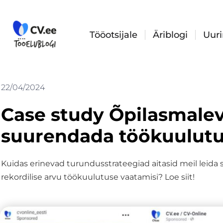
Skip
to
content
Tööotsijale
Äriblogi
Uur
22/04/2024
Case study Õpilasmaleva
suurendada töökuulutu
Kuidas erinevad turundusstrateegiad aitasid meil leid
rekordilise arvu töökuulutuse vaatamisi? Loe siit!