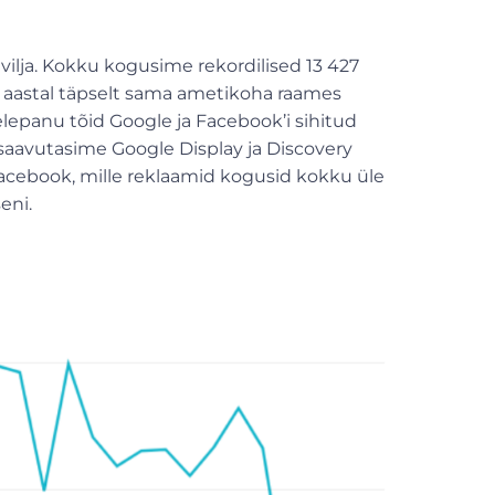
ilja. Kokku kogusime rekordilised 13 427
 aastal täpselt sama ametikoha raames
elepanu tõid Google ja Facebook’i sihitud
aavutasime Google Display ja Discovery
acebook, mille reklaamid kogusid kokku üle
eni.