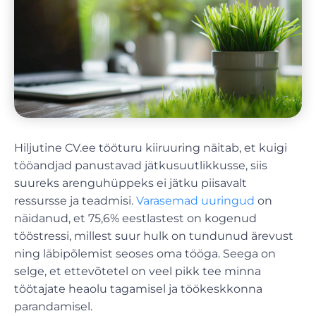
Hiljutine CV.ee tööturu kiiruuring näitab, et kuigi
tööandjad panustavad jätkusuutlikkusse, siis
suureks arenguhüppeks ei jätku piisavalt
ressursse ja teadmisi.
Varasemad uuringud
on
näidanud, et 75,6% eestlastest on kogenud
tööstressi, millest suur hulk on tundunud ärevust
ning läbipõlemist seoses oma tööga. Seega on
selge, et ettevõtetel on veel pikk tee minna
töötajate heaolu tagamisel ja töökeskkonna
parandamisel.