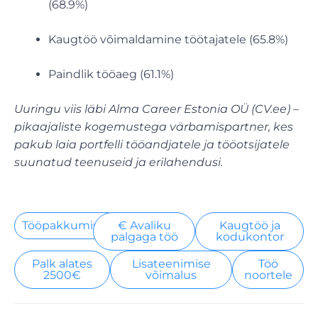
(68.9%)
Kaugtöö võimaldamine töötajatele (65.8%)
Paindlik tööaeg (61.1%)
Uuringu viis läbi Alma Career Estonia OÜ (CV.ee) –
pikaajaliste kogemustega värbamispartner, kes
pakub laia portfelli tööandjatele ja tööotsijatele
suunatud teenuseid ja erilahendusi.
Tööpakkumised
€ Avaliku
Kaugtöö ja
palgaga töö
kodukontor
Palk alates
Lisateenimise
Töö
2500€
võimalus
noortele