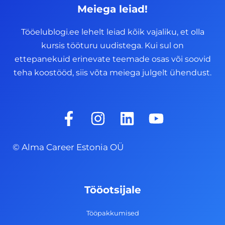
Meiega leiad!
Tööelublogi.ee lehelt leiad kõik vajaliku, et olla
kursis tööturu uudistega. Kui sul on
ettepanekuid erinevate teemade osas või soovid
teha koostööd, siis võta meiega julgelt ühendust.
F
I
L
Y
a
n
i
o
c
s
n
u
© Alma Career Estonia OÜ
e
t
k
t
b
a
e
u
o
g
d
b
Tööotsijale
o
r
i
e
k
a
n
Tööpakkumised