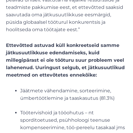
teadmiste pakkumise eest, et ettevõtted saaksid
saavutada oma jätkusuutlikkuse eesmärgid,
püsida globaalsel tööturul konkurentsis ja
hoolitseda oma töötajate eest.”
Ettevõtted astuvad küll konkreetseid samme
jätkusuutlikkuse edendamiseks, kuid
millegipärast ei ole tööturu suur probleem veel
lahenenud. Uuringust selgub, et jätkusuutlikud
meetmed on ettevõtetes ennekõike:
Jäätmete vähendamine, sorteerimine,
ümbertöötlemine ja taaskasutus (81.3%)
Töötervishoid ja tööohutus – nt
sporditoetused, psühholoogi teenuse
kompenseerimine, töö-pereelu tasakaal jms