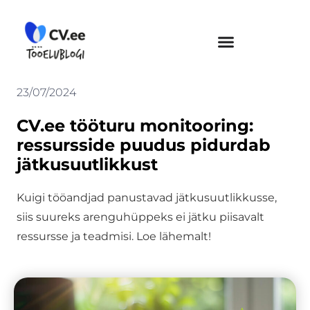
Skip
to
content
23/07/2024
CV.ee tööturu monitooring:
ressursside puudus pidurdab
jätkusuutlikkust
Kuigi tööandjad panustavad jätkusuutlikkusse,
siis suureks arenguhüppeks ei jätku piisavalt
ressursse ja teadmisi. Loe lähemalt!