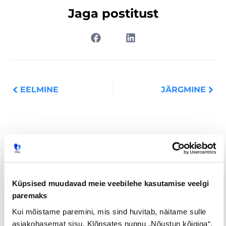
Jaga postitust
Prev
Nex
EELMINE
JÄRGMINE
Loe lisaks
Küpsised muudavad meie veebilehe kasutamise veelgi
paremaks
Uuringud
Kui mõistame paremini, mis sind huvitab, näitame sulle
asjakohasemat sisu. Klõpsates nuppu „Nõustun kõigiga“,