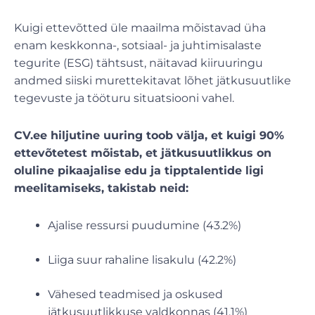
Kuigi ettevõtted üle maailma mõistavad üha
enam keskkonna-, sotsiaal- ja juhtimisalaste
tegurite (ESG) tähtsust, näitavad kiiruuringu
andmed siiski murettekitavat lõhet jätkusuutlike
tegevuste ja tööturu situatsiooni vahel.
CV.ee hiljutine uuring toob välja, et kuigi 90%
ettevõtetest mõistab, et jätkusuutlikkus on
oluline pikaajalise edu ja tipptalentide ligi
meelitamiseks, takistab neid:
Ajalise ressursi puudumine (43.2%)
Liiga suur rahaline lisakulu (42.2%)
Vähesed teadmised ja oskused
jätkusuutlikkuse valdkonnas (41.1%)