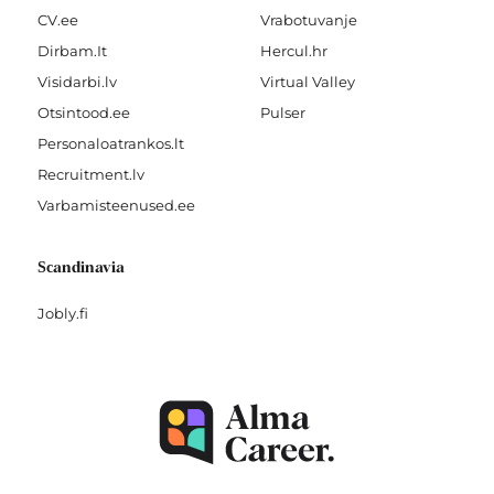
CV.ee
Vrabotuvanje
Dirbam.It
Hercul.hr
Visidarbi.lv
Virtual Valley
Otsintood.ee
Pulser
Personaloatrankos.lt
Recruitment.lv
Varbamisteenused.ee
Scandinavia
Jobly.fi