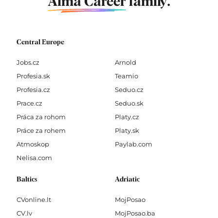
Alma Career
family.
Central Europe
Jobs.cz
Arnold
Profesia.sk
Teamio
Profesia.cz
Seduo.cz
Prace.cz
Seduo.sk
Práca za rohom
Platy.cz
Práce za rohem
Platy.sk
Atmoskop
Paylab.com
Nelisa.com
Baltics
Adriatic
CVonline.lt
MojPosao
CV.lv
MojPosao.ba