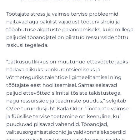
Töötajate stress ja vaimse tervise probleemid
näitavad aga pakilist vajadust töötervishoiu ja
tööohutuse algatuste parandamiseks, kuid millega
paljudel tööandjatel on piiratud ressursside tõttu
raskusi tegeleda.
“Jätkusuutlikkus on muutunud ettevõtete jaoks
hädavajalikuks konkurentsieeliseks ja
võtmeteguriks talentide ligimeelitamisel ning
töötajate eest hoolitsemisel. Samas seisavad
paljud ettevõtted silmitsi tõsiste takistustega,
nagu ressursside ja teadmiste puudus,” selgitab
CV.ee turundusjuht Karla Oder. “Töötajate vaimse-
ja füüsilise tervise toetamine on keeruline, kui
puuduvad piisavad vahendid. Tööandjad,
valitsusorganisatsioonid ja valdkonna eksperdid
peavad ühiselt vastutama vajalike ressursside ja