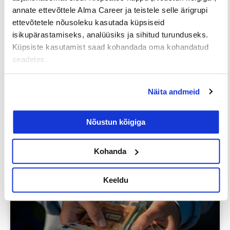
annate ettevõttele Alma Career ja teistele selle ärigrupi
ettevõtetele nõusoleku kasutada küpsiseid
isikupärastamiseks, analüüsiks ja sihitud turunduseks.
Küpsiste kasutamist saad kohandada oma kohandatud
seadetes.
Iga neljas eestlane on käinud
Näita andmeid
tööintervjuul ilma tegeliku
vahetuskavatsuseta
Nõustun kõigiga
23/07/2026
Kohanda
Keeldu
Tööotsijale