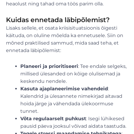
heaolust ning tahad oma töös parim olla.
Kuidas ennetada läbipõlemist?
Lisaks sellele, et osata kriisisituatsioonis õigesti
käituda, on oluline mõelda ka ennetusele. Siin on
mõned praktilised sammud, mida saad teha, et
ennetada läbipõlemist:
Planeeri ja prioritiseeri
: Tee endale selgeks,
millised ülesanded on kõige olulisemad ja
keskendu nendele.
Kasuta ajaplaneerimise vahendeid
:
Kalendrid ja ülesannete nimekirjad aitavad
hoida järge ja vähendada ülekoormuse
tunnet.
Võta regulaarselt puhkust
: Isegi lühikesed
pausid päeva jooksul võivad aidata taastuda.
Tegele stressi maandamise tehnikatega
: