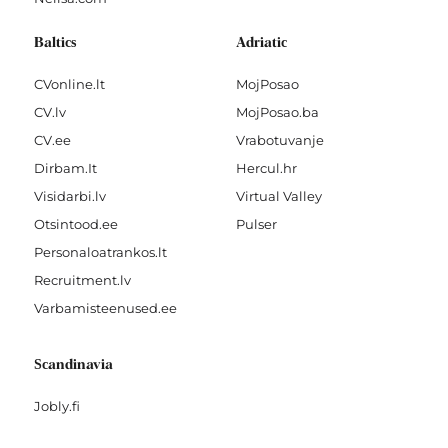
Baltics
Adriatic
CVonline.lt
MojPosao
CV.lv
MojPosao.ba
CV.ee
Vrabotuvanje
Dirbam.It
Hercul.hr
Visidarbi.lv
Virtual Valley
Otsintood.ee
Pulser
Personaloatrankos.lt
Recruitment.lv
Varbamisteenused.ee
Scandinavia
Jobly.fi