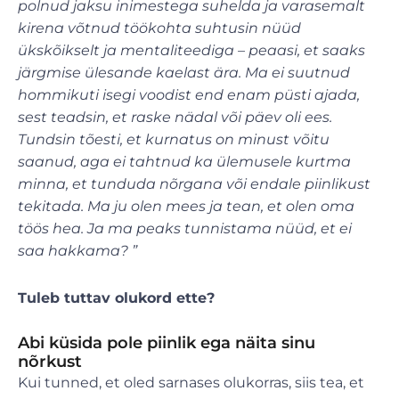
polnud jaksu inimestega suhelda ja varasemalt
kirena võtnud töökohta suhtusin nüüd
ükskõikselt ja mentaliteediga – peaasi, et saaks
järgmise ülesande kaelast ära. Ma ei suutnud
hommikuti isegi voodist end enam püsti ajada,
sest teadsin, et raske nädal või päev oli ees.
Tundsin tõesti, et kurnatus on minust võitu
saanud, aga ei tahtnud ka ülemusele kurtma
minna, et tunduda nõrgana või endale piinlikust
tekitada. Ma ju olen mees ja tean, et olen oma
töös hea. Ja ma peaks tunnistama nüüd, et ei
saa hakkama? ”
Tuleb tuttav olukord ette?
Abi küsida pole piinlik ega näita sinu
nõrkust
Kui tunned, et oled sarnases olukorras, siis tea, et