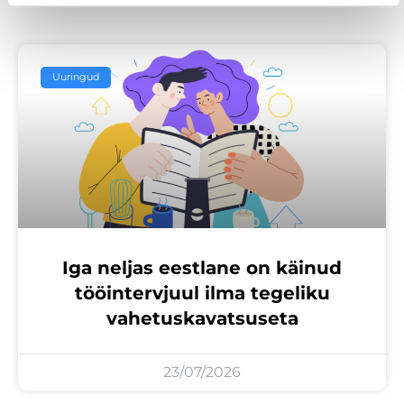
Uuringud
Iga neljas eestlane on käinud
tööintervjuul ilma tegeliku
vahetuskavatsuseta
23/07/2026