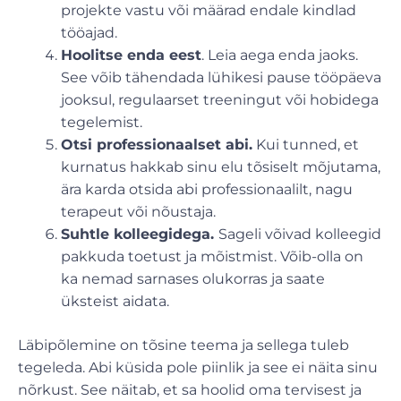
projekte vastu või määrad endale kindlad
tööajad.
Hoolitse enda eest
. Leia aega enda jaoks.
See võib tähendada lühikesi pause tööpäeva
jooksul, regulaarset treeningut või hobidega
tegelemist.
Otsi professionaalset abi.
Kui tunned, et
kurnatus hakkab sinu elu tõsiselt mõjutama,
ära karda otsida abi professionaalilt, nagu
terapeut või nõustaja.
Suhtle kolleegidega.
Sageli võivad kolleegid
pakkuda toetust ja mõistmist. Võib-olla on
ka nemad sarnases olukorras ja saate
üksteist aidata.
Läbipõlemine on tõsine teema ja sellega tuleb
tegeleda. Abi küsida pole piinlik ja see ei näita sinu
nõrkust. See näitab, et sa hoolid oma tervisest ja