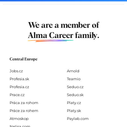
We are a member of
Alma Career
family.
Central Europe
Jobs.cz
Arnold
Profesia.sk
Teamio
Profesia.cz
Seduo.cz
Prace.cz
Seduo.sk
Práca za rohom
Platy.cz
Práce za rohem
Platy.sk
Atmoskop
Paylab.com
Nelisa.com