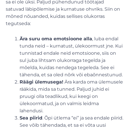
sa ei ole üksi. Paljud pühendunud töötajad
satuvad läbipõlemise ja kurnatuse ohvriks. Siin on
mõned nõuanded, kuidas sellises olukorras
tegutseda:
Ära suru oma emotsioone alla
, luba endal
tunda neid – kurnatust, ülekoormust jne. Kui
tunnistad endale neid emotsioone, siis on
sul juba lihtsam olukorraga tegelda ja
mõelda, kuidas nendega tegeleda. See ei
tähenda, et sa oled nõrk või ebaõnnestunud.
Räägi ülemusega!
Ära karda oma ülemusele
rääkida, mida sa tunned. Paljud juhid ei
pruugi olla teadlikud, kui keegi on
ülekoormatud, ja on valmis leidma
lahendusi.
Sea piirid
. Õpi ütlema “ei” ja sea endale piirid.
See võib tähendada, et sa ei võta uusi