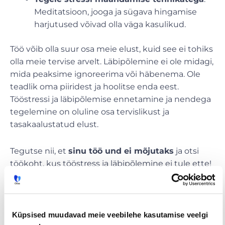
Meditatsioon, jooga ja sügava hingamise
harjutused võivad olla väga kasulikud.
Töö võib olla suur osa meie elust, kuid see ei tohiks
olla meie tervise arvelt. Läbipõlemine ei ole midagi,
mida peaksime ignoreerima või häbenema. Ole
teadlik oma piiridest ja hoolitse enda eest.
Tööstressi ja läbipõlemise ennetamine ja nendega
tegelemine on oluline osa tervislikust ja
tasakaalustatud elust.
Tegutse nii, et
sinu töö und ei mõjutaks
ja otsi
töökoht, kus tööstress ja läbipõlemine ei tule ette!
Vaata tööpakkumisi ikka
CV.ee
tööportaalist. 💙
Küpsised muudavad meie veebilehe kasutamise veelgi
Tööpakkumised
€ Avaliku
Kaugtöö ja