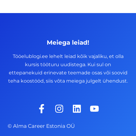
Meiega leiad!
Tööelublogi.ee lehelt leiad kõik vajaliku, et olla
kursis tööturu uudistega. Kui sul on
ettepanekuid erinevate teemade osas või soovid
teha koostööd, siis võta meiega julgelt ühendust.
F
I
L
Y
a
n
i
o
c
s
n
u
© Alma Career Estonia OÜ
e
t
k
t