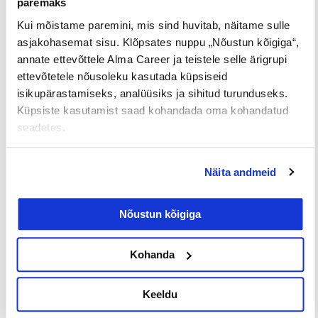
paremaks
palgaga töö
kodukontor
Kui mõistame paremini, mis sind huvitab, näitame sulle
Palk alates
Lisateenimise
Töö
asjakohasemat sisu. Klõpsates nuppu „Nõustun kõigiga“,
2500€
võimalus
noortele
annate ettevõttele Alma Career ja teistele selle ärigrupi
ettevõtetele nõusoleku kasutada küpsiseid
isikupärastamiseks, analüüsiks ja sihitud turunduseks.
Jaga postitust
Küpsiste kasutamist saad kohandada oma kohandatud
seadetes.
Näita andmeid
Prev
Nex
EELMINE
JÄRGMINE
Nõustun kõigiga
Kohanda
Keeldu
Loe lisaks