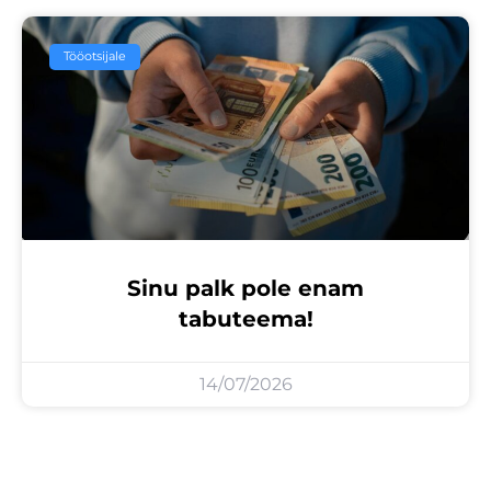
Tööotsijale
Sinu palk pole enam
tabuteema!
14/07/2026