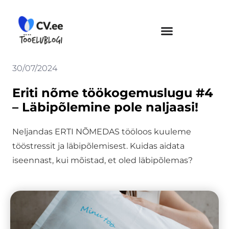
Skip
to
content
30/07/2024
Eriti nõme töökogemuslugu #4
– Läbipõlemine pole naljaasi!
Neljandas ERTI NÕMEDAS tööloos kuuleme
tööstressit ja läbipõlemisest. Kuidas aidata
iseennast, kui mõistad, et oled läbipõlemas?