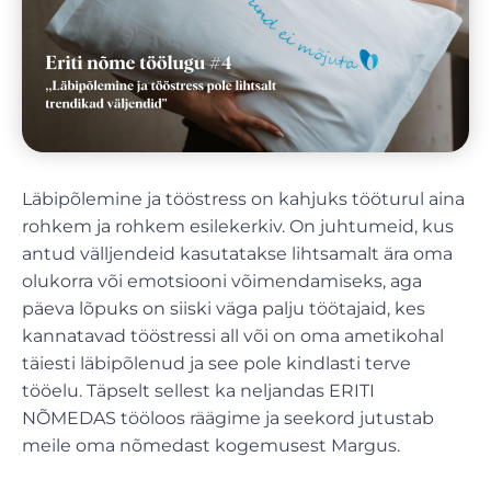
Läbipõlemine ja tööstress on kahjuks tööturul aina
rohkem ja rohkem esilekerkiv. On juhtumeid, kus
antud välljendeid kasutatakse lihtsamalt ära oma
olukorra või emotsiooni võimendamiseks, aga
päeva lõpuks on siiski väga palju töötajaid, kes
kannatavad tööstressi all või on oma ametikohal
täiesti läbipõlenud ja see pole kindlasti terve
tööelu. Täpselt sellest ka neljandas ERITI
NÕMEDAS tööloos räägime ja seekord jutustab
meile oma nõmedast kogemusest Margus.