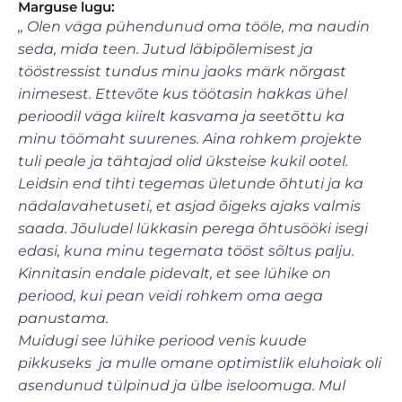
Marguse lugu:
,, Olen väga pühendunud oma tööle, ma naudin
seda, mida teen. Jutud läbipõlemisest ja
tööstressist tundus minu jaoks märk nõrgast
inimesest. Ettevõte kus töötasin hakkas ühel
perioodil väga kiirelt kasvama ja seetõttu ka
minu töömaht suurenes. Aina rohkem projekte
tuli peale ja tähtajad olid üksteise kukil ootel.
Leidsin end tihti tegemas ületunde õhtuti ja ka
nädalavahetuseti, et asjad õigeks ajaks valmis
saada. Jõuludel lükkasin perega õhtusööki isegi
edasi, kuna minu tegemata tööst sõltus palju.
Kinnitasin endale pidevalt, et see lühike on
periood, kui pean veidi rohkem oma aega
panustama.
Muidugi see lühike periood venis kuude
pikkuseks ja mulle omane optimistlik eluhoiak oli
asendunud tülpinud ja ülbe iseloomuga. Mul