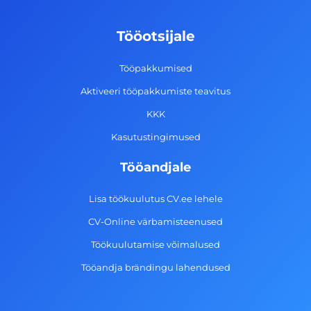
b
a
e
u
o
g
d
b
Tööotsijale
o
r
i
e
k
a
n
Tööpakkumised
-
m
Aktiveeri tööpakkumiste teavitus
f
KKK
Kasutustingimused
Tööandjale
Lisa töökuulutus CV.ee lehele
CV-Online värbamisteenused
Töökuulutamise võimalused
Tööandja brändingu lahendused