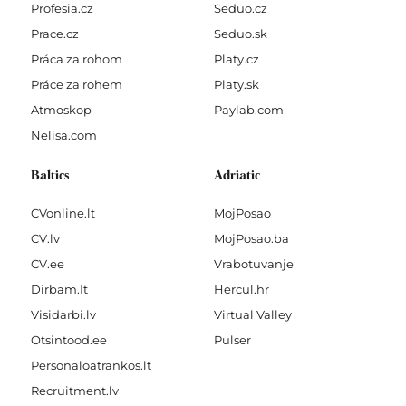
Profesia.cz
Seduo.cz
Prace.cz
Seduo.sk
Práca za rohom
Platy.cz
Práce za rohem
Platy.sk
Atmoskop
Paylab.com
Nelisa.com
Baltics
Adriatic
CVonline.lt
MojPosao
CV.lv
MojPosao.ba
CV.ee
Vrabotuvanje
Dirbam.It
Hercul.hr
Visidarbi.lv
Virtual Valley
Otsintood.ee
Pulser
Personaloatrankos.lt
Recruitment.lv