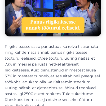
Riigikaitsesse saab panustada ka relva haaramata
ning kahtlemata annab panus riigikaitsesse
tööturul eeliseid. CV.ee tööturu uuring näitas, et
73% inimesi ei panusta hetkel aktiivselt
riigikaitsesse. Kuid panustanud inimestest lausa
57% inimestest tunneb, et see aitab neil praegusel
töökohal edukam olla. Ka Kaitseministeeriumi
uuring näitab, et ajateenistuse läbinud teenivad
aastas ligi 2500 eurot rohkem. Tule sukeldume
üheskoos teemasse ja otsime seoseid tööturu
ning riigikaitse vahel.