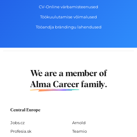
CV-Online värbamisteenused
Töökuulutamise võimalused
Tööandja brändingu lahendused
We are a member of
Alma Career
family.
Central Europe
Jobs.cz
Arnold
Profesia.sk
Teamio