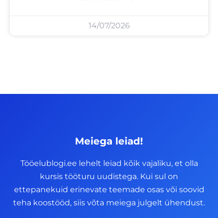
14/07/2026
Meiega leiad!
Tööelublogi.ee lehelt leiad kõik vajaliku, et olla
kursis tööturu uudistega. Kui sul on
ettepanekuid erinevate teemade osas või soovid
teha koostööd, siis võta meiega julgelt ühendust.