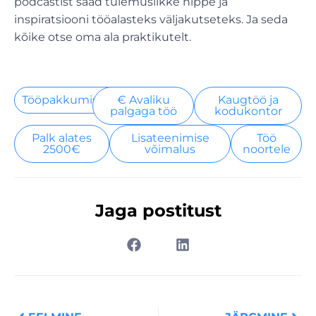
podcastist saad tulemuslikke nippe ja
inspiratsiooni tööalasteks väljakutseteks. Ja seda
kõike otse oma ala praktikutelt.
Tööpakkumised
€ Avaliku
Kaugtöö ja
palgaga töö
kodukontor
Palk alates
Lisateenimise
Töö
2500€
võimalus
noortele
Jaga postitust
Prev
Nex