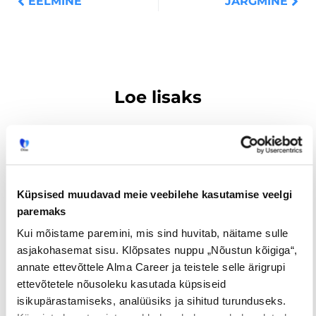
EELMINE
JÄRGMINE
Loe lisaks
Uuringud
Küpsised muudavad meie veebilehe kasutamise veelgi
paremaks
Kui mõistame paremini, mis sind huvitab, näitame sulle
asjakohasemat sisu. Klõpsates nuppu „Nõustun kõigiga“,
annate ettevõttele Alma Career ja teistele selle ärigrupi
ettevõtetele nõusoleku kasutada küpsiseid
isikupärastamiseks, analüüsiks ja sihitud turunduseks.
Iga neljas eestlane on käinud