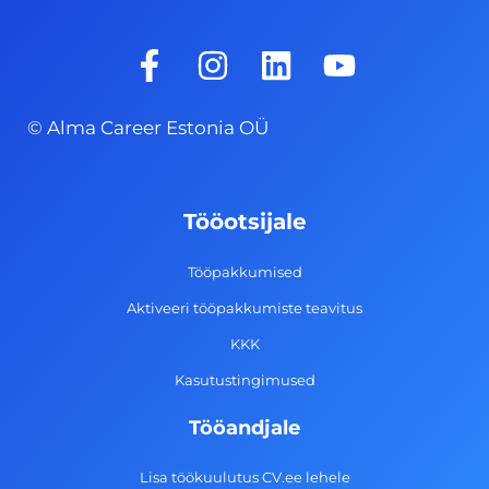
F
I
L
Y
a
n
i
o
c
s
n
u
© Alma Career Estonia OÜ
e
t
k
t
b
a
e
u
o
g
d
b
Tööotsijale
o
r
i
e
k
a
n
Tööpakkumised
-
m
Aktiveeri tööpakkumiste teavitus
f
KKK
Kasutustingimused
Tööandjale
Lisa töökuulutus CV.ee lehele