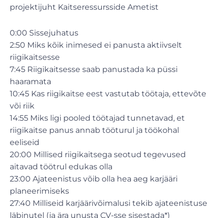
projektijuht Kaitseressursside Ametist
0:00 Sissejuhatus
2:50 Miks kõik inimesed ei panusta aktiivselt
riigikaitsesse
7:45 Riigikaitsesse saab panustada ka püssi
haaramata
10:45 Kas riigikaitse eest vastutab töötaja, ettevõte
või riik
14:55 Miks ligi pooled töötajad tunnetavad, et
riigikaitse panus annab tööturul ja töökohal
eeliseid
20:00 Millised riigikaitsega seotud tegevused
aitavad töötrul edukas olla
23:00 Ajateenistus võib olla hea aeg karjääri
planeerimiseks
27:40 Milliseid karjäärivõimalusi tekib ajateenistuse
läbinutel (ja ära unusta CV-sse sisestada*)