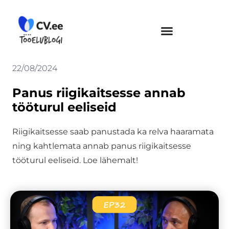
Skip
to
content
22/08/2024
Panus riigikaitsesse annab
tööturul eeliseid
Riigikaitsesse saab panustada ka relva haaramata
ning kahtlemata annab panus riigikaitsesse
tööturul eeliseid. Loe lähemalt!