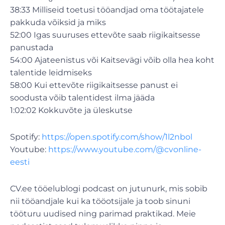
38:33 Milliseid toetusi tööandjad oma töötajatele
pakkuda võiksid ja miks
52:00 Igas suuruses ettevõte saab riigikaitsesse
panustada
54:00 Ajateenistus või Kaitsevägi võib olla hea koht
talentide leidmiseks
58:00 Kui ettevõte riigikaitsesse panust ei
soodusta võib talentidest ilma jääda
1:02:02 Kokkuvõte ja üleskutse
Spotify:
https://open.spotify.com/show/1l2nbol
Youtube:
https://www.youtube.com/@cvonline-
eesti
CV.ee tööelublogi podcast on jutunurk, mis sobib
nii tööandjale kui ka tööotsijale ja toob sinuni
tööturu uudised ning parimad praktikad. Meie