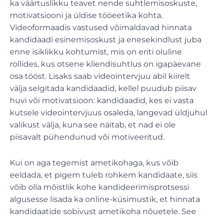
ka väärtuslikku teavet nende suhtlemisoskuste,
motivatsiooni ja üldise tööeetika kohta.
Videoformaadis vastused võimaldavad hinnata
kandidaadi esinemisoskust ja enesekindlust juba
enne isiklikku kohtumist, mis on eriti oluline
rollides, kus otsene kliendisuhtlus on igapäevane
osa tööst. Lisaks saab videointervjuu abil kiirelt
välja selgitada kandidaadid, kellel puudub piisav
huvi või motivatsioon: kandidaadid, kes ei vasta
kutsele videointervjuus osaleda, langevad üldjuhul
valikust välja, kuna see näitab, et nad ei ole
piisavalt pühendunud või motiveeritud.
Kui on aga tegemist ametikohaga, kus võib
eeldada, et pigem tuleb rohkem kandidaate, siis
võib olla mõistlik kohe kandideerimisprotsessi
algusesse lisada ka online-küsimustik, et hinnata
kandidaatide sobivust ametikoha nõuetele. See