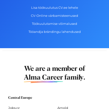
Lisa töökuulutus CV.ee lehele
CV-Online värbamisteenused
Töökuulutamise võimalused
Tööandja brändingu lahendused
We are a member of
Alma Career
family.
Central Europe
Jobs.cz
Arnold