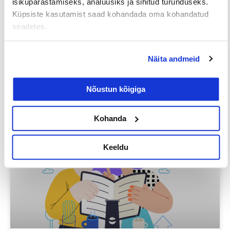
isikupärastamiseks, analüüsiks ja sihitud turunduseks.
Küpsiste kasutamist saad kohandada oma kohandatud
EELMINE
JÄRGMINE
seadetes.
Näita andmeid
Loe lisaks
Nõustun kõigiga
Kohanda
Uuringud
Keeldu