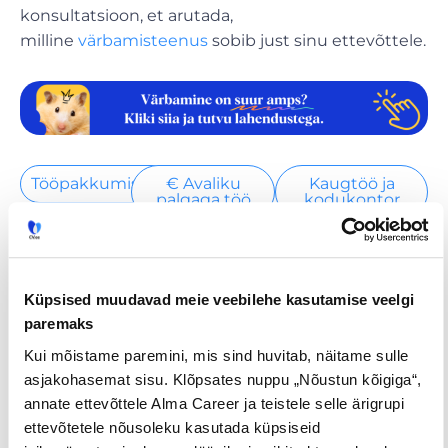
konsultatsioon, et arutada,
milline
värbamisteenus
sobib just sinu ettevõttele.
Tööpakkumised
€ Avaliku
Kaugtöö ja
palgaga töö
kodukontor
Palk alates
Lisateenimise
Töö
2500€
võimalus
noortele
Küpsised muudavad meie veebilehe kasutamise veelgi
paremaks
Jaga postitust
Kui mõistame paremini, mis sind huvitab, näitame sulle
asjakohasemat sisu. Klõpsates nuppu „Nõustun kõigiga“,
annate ettevõttele Alma Career ja teistele selle ärigrupi
ettevõtetele nõusoleku kasutada küpsiseid
Prev
Nex