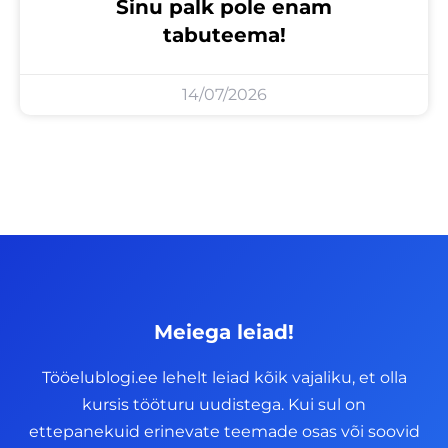
Sinu palk pole enam
tabuteema!
14/07/2026
Meiega leiad!
Tööelublogi.ee lehelt leiad kõik vajaliku, et olla
kursis tööturu uudistega. Kui sul on
ettepanekuid erinevate teemade osas või soovid