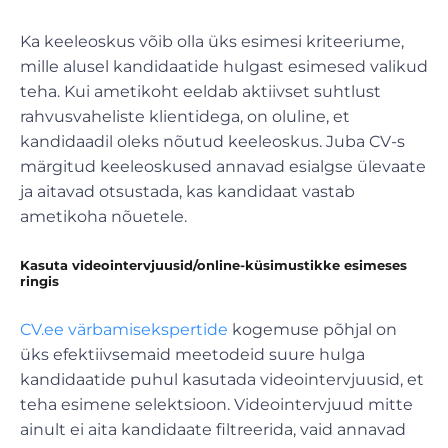
Ka keeleoskus võib olla üks esimesi kriteeriume,
mille alusel kandidaatide hulgast esimesed valikud
teha. Kui ametikoht eeldab aktiivset suhtlust
rahvusvaheliste klientidega, on oluline, et
kandidaadil oleks nõutud keeleoskus. Juba CV-s
märgitud keeleoskused annavad esialgse ülevaate
ja aitavad otsustada, kas kandidaat vastab
ametikoha nõuetele.
Kasuta videointervjuusid/online-küsimustikke esimeses
ringis
CV.ee värbamisekspertide
kogemuse põhjal on
üks efektiivsemaid meetodeid suure hulga
kandidaatide puhul kasutada videointervjuusid, et
teha esimene selektsioon. Videointervjuud mitte
ainult ei aita kandidaate filtreerida, vaid annavad