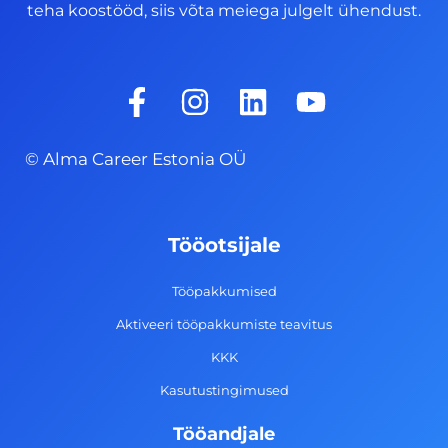
teha koostööd, siis võta meiega julgelt ühendust.
F
I
L
Y
a
n
i
o
c
s
n
u
© Alma Career Estonia OÜ
e
t
k
t
b
a
e
u
o
g
d
b
Tööotsijale
o
r
i
e
k
a
n
Tööpakkumised
-
m
Aktiveeri tööpakkumiste teavitus
f
KKK
Kasutustingimused
Tööandjale