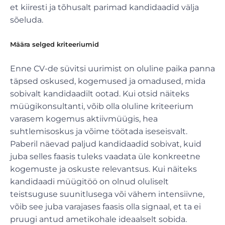
et kiiresti ja tõhusalt parimad kandidaadid välja
sõeluda.
Määra selged kriteeriumid
Enne CV-de süvitsi uurimist on oluline paika panna
täpsed oskused, kogemused ja omadused, mida
sobivalt kandidaadilt ootad. Kui otsid näiteks
müügikonsultanti, võib olla oluline kriteerium
varasem kogemus aktiivmüügis, hea
suhtlemisoskus ja võime töötada iseseisvalt.
Paberil näevad paljud kandidaadid sobivat, kuid
juba selles faasis tuleks vaadata üle konkreetne
kogemuste ja oskuste relevantsus. Kui näiteks
kandidaadi müügitöö on olnud oluliselt
teistsuguse suunitlusega või vähem intensiivne,
võib see juba varajases faasis olla signaal, et ta ei
pruugi antud ametikohale ideaalselt sobida.