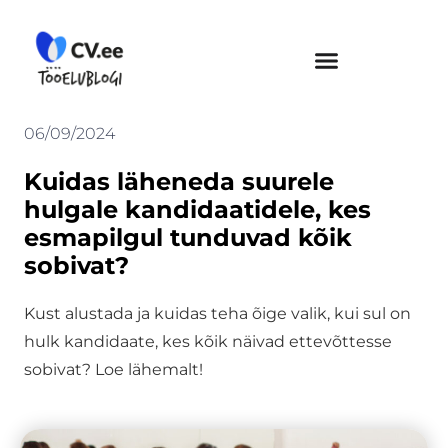
Skip
to
content
06/09/2024
Kuidas läheneda suurele
hulgale kandidaatidele, kes
esmapilgul tunduvad kõik
sobivat?
Kust alustada ja kuidas teha õige valik, kui sul on
hulk kandidaate, kes kõik näivad ettevõttesse
sobivat? Loe lähemalt!