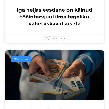
Iga neljas eestlane on käinud
tööintervjuul ilma tegeliku
vahetuskavatsuseta
23/07/2026
Tööotsijale