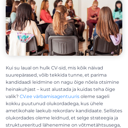
Kui su laual on hulk CV-sid, mis kõik näivad
suurepärased, võib tekkida tunne, et parima
kandidaadi leidmine on nagu õige nõela otsimine
heinakuhjast – kust alustada ja kuidas teha õige
valik?
CV.ee värbamisagentuuris
oleme sageli
kokku puutunud olukordadega, kus ühele
ametikohale laekub rekordarv kandidaate. Sellistes
olukordades oleme leidnud, et selge strateegia ja
struktureeritud lähenemine on võtmetähtsusega,