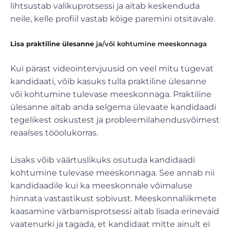
lihtsustab valikuprotsessi ja aitab keskenduda
neile, kelle profiil vastab kõige paremini otsitavale.
Lisa praktiline ülesanne
ja/või kohtumine meeskonnaga
Kui pärast videointervjuusid on veel mitu tugevat
kandidaati, võib kasuks tulla praktiline ülesanne
või kohtumine tulevase meeskonnaga. Praktiline
ülesanne aitab anda selgema ülevaate kandidaadi
tegelikest oskustest ja probleemilahendusvõimest
reaalses tööolukorras.
Lisaks võib väärtuslikuks osutuda kandidaadi
kohtumine tulevase meeskonnaga. See annab nii
kandidaadile kui ka meeskonnale võimaluse
hinnata vastastikust sobivust. Meeskonnaliikmete
kaasamine värbamisprotsessi aitab lisada erinevaid
vaatenurki ja tagada, et kandidaat mitte ainult ei