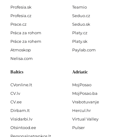
Profesia.sk
Teamio
Profesia.cz
Seduo.cz
Prace.cz
Seduo.sk
Práca za rohom
Platy.cz
Práce za rohem
Platy.sk
Atmoskop
Paylab.com
Nelisa.com
Baltics
Adriatic
CVonline.lt
MojPosao
CV.lv
MojPosao.ba
CV.ee
Vrabotuvanje
Dirbam.It
Hercul.hr
Visidarbi.lv
Virtual Valley
Otsintood.ee
Pulser
Personaloatrankos.lt