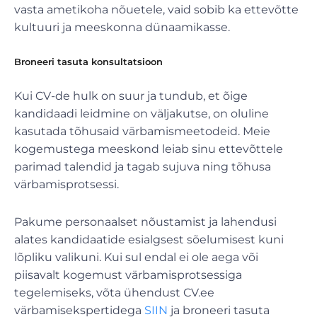
vasta ametikoha nõuetele, vaid sobib ka ettevõtte
kultuuri ja meeskonna dünaamikasse.
Broneeri tasuta konsultatsioon
Kui CV-de hulk on suur ja tundub, et õige
kandidaadi leidmine on väljakutse, on oluline
kasutada tõhusaid värbamismeetodeid. Meie
kogemustega meeskond leiab sinu ettevõttele
parimad talendid ja tagab sujuva ning tõhusa
värbamisprotsessi.
Pakume personaalset nõustamist ja lahendusi
alates kandidaatide esialgsest sõelumisest kuni
lõpliku valikuni. Kui sul endal ei ole aega või
piisavalt kogemust värbamisprotsessiga
tegelemiseks, võta ühendust CV.ee
värbamisekspertidega
SIIN
ja broneeri tasuta