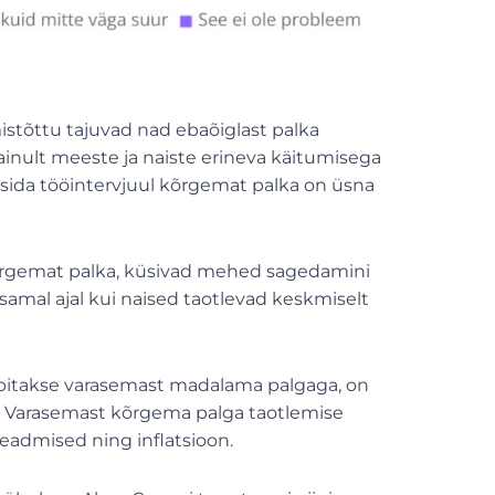
stõttu tajuvad nad ebaõiglast palka
ainult meeste ja naiste erineva käitumisega
sida tööintervjuul kõrgemat palka on üsna
kõrgemat palka, küsivad mehed sagedamini
samal ajal kui naised taotlevad keskmiselt
epitakse varasemast madalama palgaga, on
 Varasemast kõrgema palga taotlemise
admised ning inflatsioon.