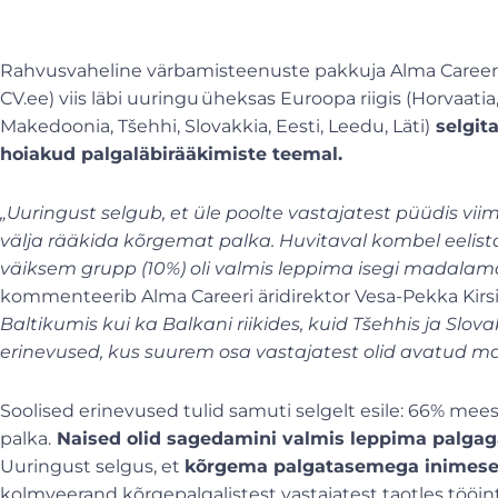
Rahvusvaheline värbamisteenuste pakkuja Alma Career (
CV.ee) viis läbi uuringu üheksas Euroopa riigis (Horvaatia
Makedoonia, Tšehhi, Slovakkia, Eesti, Leedu, Läti)
selgit
hoiakud palgaläbirääkimiste teemal.
„Uuringust selgub, et üle poolte vastajatest püüdis v
välja rääkida kõrgemat palka. Huvitaval kombel eelis
väiksem grupp (10%) oli valmis leppima isegi madalam
kommenteerib Alma Careeri äridirektor Vesa-Pekka Kirsi 
Baltikumis kui ka Balkani riikides, kuid Tšehhis ja Slo
erinevused, kus suurem osa vastajatest olid avatud ma
Soolised erinevused tulid samuti selgelt esile: 66% mee
palka.
Naised olid sagedamini valmis leppima palgaga
Uuringust selgus, et
kõrgema palgatasemega inimesed 
kolmveerand kõrgepalgalistest vastajatest taotles tööi