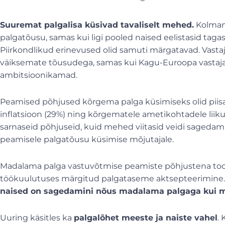
Suuremat palgalisa küsivad tavaliselt mehed.
Kolmand
palgatõusu, samas kui ligi pooled naised eelistasid taga
Piirkondlikud erinevused olid samuti märgatavad. Vasta
väiksemate tõusudega, samas kui Kagu-Euroopa vastaja
ambitsioonikamad.
Peamised põhjused kõrgema palga küsimiseks olid piisa
inflatsioon (29%) ning kõrgematele ametikohtadele liiku
sarnaseid põhjuseid, kuid mehed viitasid veidi saged
peamisele palgatõusu küsimise mõjutajale.
Madalama palga vastuvõtmise peamiste põhjustena tood
töökuulutuses märgitud palgataseme aktsepteerimine. S
naised on sagedamini nõus madalama palgaga kui 
Uuring käsitles ka
palgalõhet meeste ja naiste vahel
.