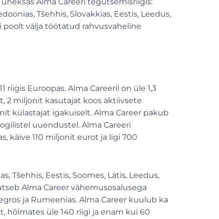
4 üheksas Alma Careeri tegutsemisriigis:
doonias, Tšehhis, Slovakkias, Eestis, Leedus,
ri poolt välja töötatud rahvusvaheline
riigis Euroopas. Alma Careeril on üle 1,3
 2 miljonit kasutajat koos aktiivsete
t külastajat igakuiselt. Alma Career pakub
gilistel uuendustel. Alma Careeri
käive 110 miljonit eurot ja ligi 700
s, Tšehhis, Eestis, Soomes, Lätis, Leedus,
egutseb Alma Career vähemusosalusega
negros ja Rumeenias. Alma Career kuulub ka
t, hõlmates üle 140 riigi ja enam kui 60