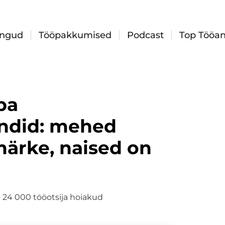
ingud
Tööpakkumised
Podcast
Top Tööan
pa
endid: mehed
ärke, naised on
i 24 000 tööotsija hoiakud