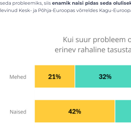
seda probleemiks, siis
enamik naisi pidas seda olulis
levinud Kesk- ja Põhja-Euroopas võrreldes Kagu-Euroo