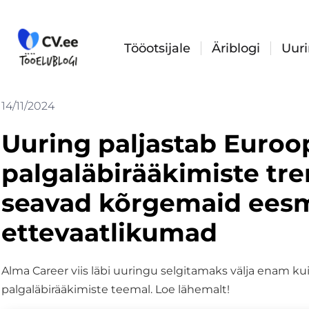
Skip
to
content
Tööotsijale
Äriblogi
Uur
14/11/2024
Uuring paljastab Euroo
palgaläbirääkimiste tr
seavad kõrgemaid eesm
ettevaatlikumad
Alma Career viis läbi uuringu selgitamaks välja enam ku
palgaläbirääkimiste teemal. Loe lähemalt!