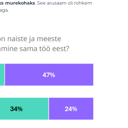
eks murekohaks
. See arusaam oli rohkem
paga.