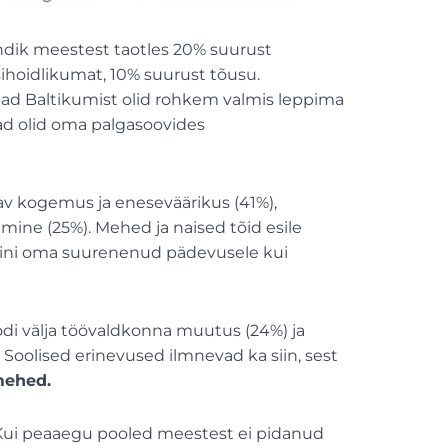
ik meestest taotles 20% suurust
sihoidlikumat, 10% suurust tõusu.
jad Baltikumist olid rohkem valmis leppima
d olid oma palgasoovides
v kogemus ja eneseväärikus (41%),
mine (25%). Mehed ja naised tõid esile
amini oma suurenenud pädevusele kui
i välja töövaldkonna muutus (24%) ja
oolised erinevused ilmnevad ka siin, sest
mehed.
 Kui peaaegu pooled meestest ei pidanud