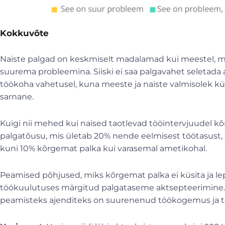
Kokkuvõte
Naiste palgad on keskmiselt madalamad kui meestel, mi
suurema probleemina. Siiski ei saa palgavahet seletada 
töökoha vahetusel, kuna meeste ja naiste valmisolek kü
sarnane.
Kuigi nii mehed kui naised taotlevad tööintervjuudel 
palgatõusu, mis ületab 20% nende eelmisest töötasust, 
kuni 10% kõrgemat palka kui varasemal ametikohal.
Peamised põhjused, miks kõrgemat palka ei küsita ja l
töökuulutuses märgitud palgataseme aktsepteerimine.
peamisteks ajenditeks on suurenenud töökogemus ja te