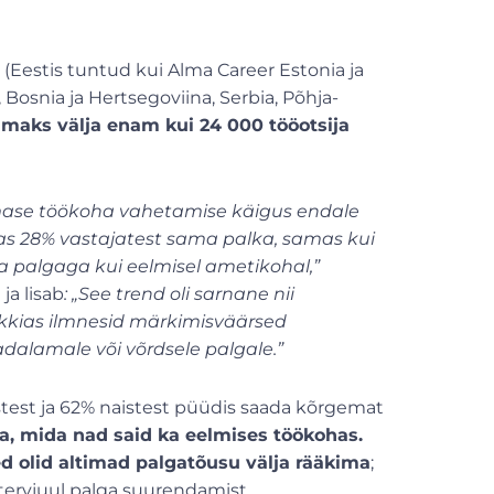
Eestis tuntud kui Alma Career Estonia ja
, Bosnia ja Hertsegoviina, Serbia, Põhja-
amaks välja enam kui 24 000 tööotsija
iimase töökoha vahetamise käigus endale
tas 28% vastajatest sama palka, samas kui
a palgaga kui eelmisel ametikohal,”
ja lisab
: „See trend oli sarnane nii
vakkias ilmnesid märkimisväärsed
dalamale või võrdsele palgale.”
stest ja 62% naistest püüdis saada kõrgemat
, mida nad said ka eelmises töökohas.
olid altimad palgatõusu välja rääkima
;
ntervjuul palga suurendamist.