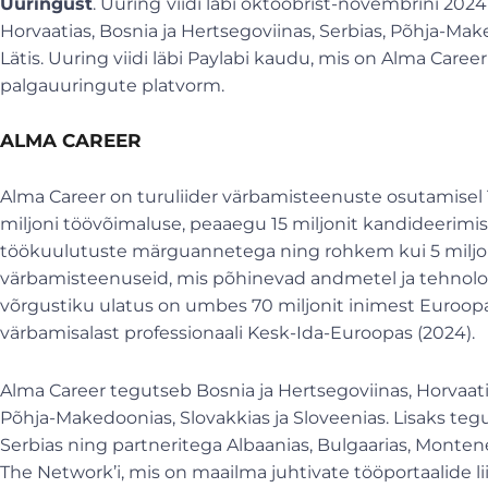
Uuringust
. Uuring
viidi läbi oktoobrist-novembrini 202
Horvaatias, Bosnia ja Hertsegoviinas, Serbias, Põhja-Make
Lätis. Uuring viidi läbi Paylabi kaudu, mis on Alma Caree
palgauuringute platvorm.
ALMA CAREER
Alma Career on turuliider värbamisteenuste osutamisel 11 
miljoni töövõimaluse, peaaegu 15 miljonit kandideerimist,
töökuulutuste märguannetega ning rohkem kui 5 miljoni
värbamisteenuseid, mis põhinevad andmetel ja tehnoloo
võrgustiku ulatus on umbes 70 miljonit inimest Euroopas, 
värbamisalast professionaali Kesk-Ida-Euroopas (2024).
Alma Career tegutseb Bosnia ja Hertsegoviinas, Horvaatia
Põhja-Makedoonias, Slovakkias ja Sloveenias. Lisaks t
Serbias ning partneritega Albaanias, Bulgaarias, Monte
The Network’i, mis on maailma juhtivate tööportaalide lii