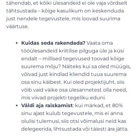
tähendab, et kõiki ülesandeid ei ole vaja võrdselt
tähtsustada – kõige kasulikum on keskenduda
just nendele tegevustele, mis loovad suurima
väärtuse.
Kuidas seda rakendada?
Vaata oma
tööülesandeid kriitilise pilguga üle ja küsi
endalt – millised tegevused toovad kõige
suurema mõju? Näiteks kui sa oled müügis,
võivad just kindlad kliendid tuua suurema
osa sinu käibest. Kui oled projektijuht, siis
võib vaid väike osa ülesannetest olla need,
mis viivad projekti tegeliku eduni.
Väldi aja raiskamist
: kui märkad, et 80%
sinu ajast kulub tegevustele, mis ei anna
olulisi tulemusi, siis otsi võimalusi neid kas
delegeerida, lihtsustada või täiesti ära jätta.