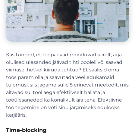
Kas tunned, et tööpäevad mööduvad kiirelt, aga
olulised ülesanded jäävad tihti pooleli või saavad
viimasel hetkel kiiruga tehtud? Et saaksid oma
töös parem olla ja saavutada veel edukamaid
tulemusi, siis jagame sulle 5 erinevat meetodit, mis
aitavad sul tööl aega efektiivselt hallata ja
tööülesaneded ka korralikult ära teha. Efektiivne
töö tegemine on võti sinu järgmiseks edulooks
karjääris.
Time-blocking