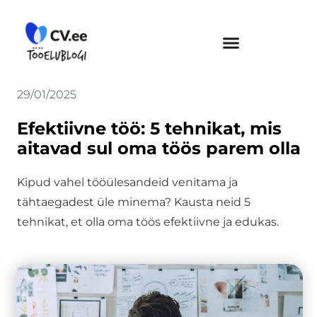
Skip
to
content
29/01/2025
Efektiivne töö: 5 tehnikat, mis
aitavad sul oma töös parem olla
Kipud vahel tööülesandeid venitama ja
tähtaegadest üle minema? Kausta neid 5
tehnikat, et olla oma töös efektiivne ja edukas.