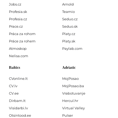
Jobs.cz
Arnold
Profesia.sk
Teamio
Profesia.cz
Seduo.cz
Prace.cz
Seduo.sk
Práca za rohom
Platy.cz
Práce za rohem
Platy.sk
Atmoskop
Paylab.com
Nelisa.com
Baltics
Adriatic
CVonline.lt
MojPosao
CV.lv
MojPosao.ba
CV.ee
Vrabotuvanje
Dirbam.It
Hercul.hr
Visidarbi.lv
Virtual Valley
Otsintood.ee
Pulser