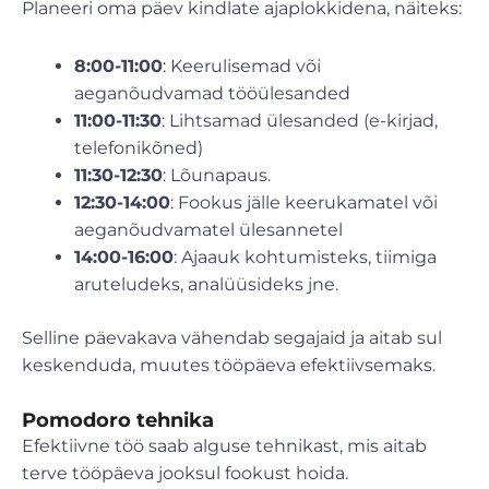
Planeeri oma päev kindlate ajaplokkidena, näiteks:
8:00-11:00
: Keerulisemad või
aeganõudvamad tööülesanded
11:00-11:30
: Lihtsamad ülesanded (e-kirjad,
telefonikõned)
11:30-12:30
: Lõunapaus.
12:30-14:00
: Fookus jälle keerukamatel või
aeganõudvamatel ülesannetel
14:00-16:00
: Ajaauk kohtumisteks, tiimiga
aruteludeks, analüüsideks jne.
Selline päevakava vähendab segajaid ja aitab sul
keskenduda, muutes tööpäeva efektiivsemaks.
Pomodoro tehnika
Efektiivne töö saab alguse tehnikast, mis aitab
terve tööpäeva jooksul fookust hoida.