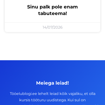
Sinu palk pole enam
tabuteema!
14/07/2026
Meiega leiad!
Tööelublogi.ee lehelt leiad kõik vajaliku, et olla
kursis tööturu uudistega. Kui sul on