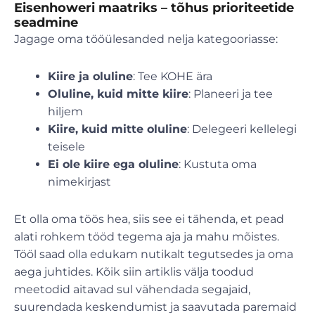
Eisenhoweri maatriks – tõhus prioriteetide
seadmine
Jagage oma tööülesanded nelja kategooriasse:
Kiire ja oluline
: Tee KOHE ära
Oluline, kuid mitte kiire
: Planeeri ja tee
hiljem
Kiire, kuid mitte oluline
: Delegeeri kellelegi
teisele
Ei ole kiire ega oluline
: Kustuta oma
nimekirjast
Et olla oma töös hea, siis see ei tähenda, et pead
alati rohkem tööd tegema aja ja mahu mõistes.
Tööl saad olla edukam nutikalt tegutsedes ja oma
aega juhtides. Kõik siin artiklis välja toodud
meetodid aitavad sul vähendada segajaid,
suurendada keskendumist ja saavutada paremaid