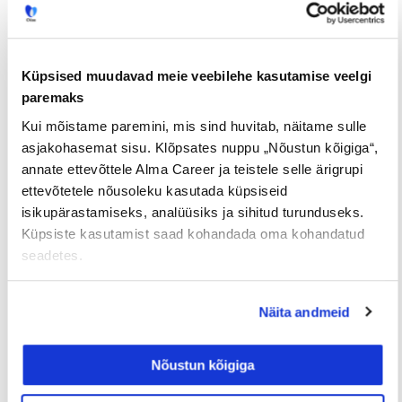
Prev
Nex
EELMINE
JÄRGMINE
Küpsised muudavad meie veebilehe kasutamise veelgi
paremaks
Kui mõistame paremini, mis sind huvitab, näitame sulle
asjakohasemat sisu. Klõpsates nuppu „Nõustun kõigiga“,
annate ettevõttele Alma Career ja teistele selle ärigrupi
Loe lisaks
ettevõtetele nõusoleku kasutada küpsiseid
isikupärastamiseks, analüüsiks ja sihitud turunduseks.
Küpsiste kasutamist saad kohandada oma kohandatud
seadetes.
Uuringud
Näita andmeid
Nõustun kõigiga