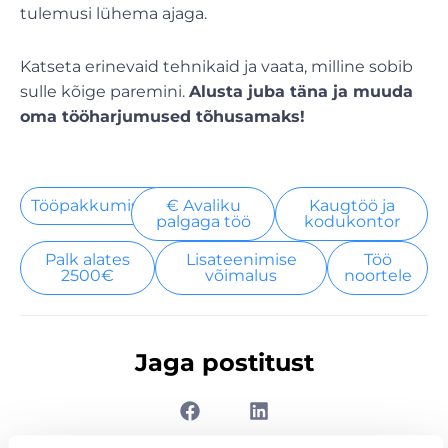
tulemusi lühema ajaga.
Katseta erinevaid tehnikaid ja vaata, milline sobib
sulle kõige paremini.
Alusta juba täna ja muuda
oma tööharjumused tõhusamaks!
Tööpakkumised
€ Avaliku
Kaugtöö ja
palgaga töö
kodukontor
Palk alates
Lisateenimise
Töö
2500€
võimalus
noortele
Jaga postitust