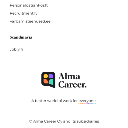
Personaloatrankos.lt
Recruitment.lv
Varbamisteenused.ee
Scandinavia
Jobly.fi
A better world of work for
everyone
.
© Alma Career Oy and its subsidiaries