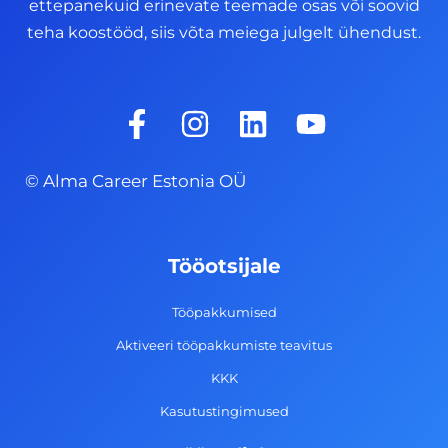
ettepanekuid erinevate teemade osas või soovid
teha koostööd, siis võta meiega julgelt ühendust.
F
I
L
Y
a
n
i
o
c
s
n
u
© Alma Career Estonia OÜ
e
t
k
t
b
a
e
u
o
g
d
b
Tööotsijale
o
r
i
e
k
a
n
Tööpakkumised
-
m
Aktiveeri tööpakkumiste teavitus
f
KKK
Kasutustingimused