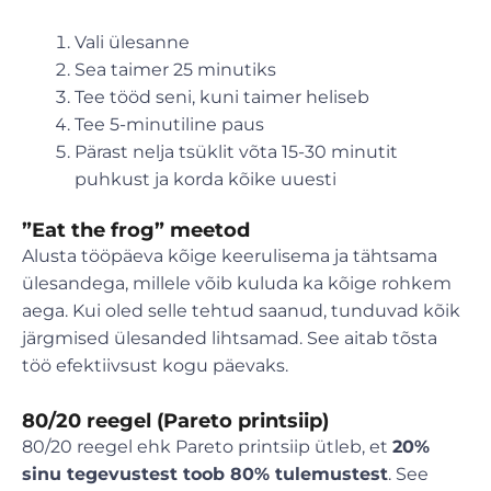
Vali ülesanne
Sea taimer 25 minutiks
Tee tööd seni, kuni taimer heliseb
Tee 5-minutiline paus
Pärast nelja tsüklit võta 15-30 minutit
puhkust ja korda kõike uuesti
”Eat the frog” meetod
Alusta tööpäeva kõige keerulisema ja tähtsama
ülesandega, millele võib kuluda ka kõige rohkem
aega. Kui oled selle tehtud saanud, tunduvad kõik
järgmised ülesanded lihtsamad. See aitab tõsta
töö efektiivsust kogu päevaks.
80/20 reegel (Pareto printsiip)
80/20 reegel ehk Pareto printsiip ütleb, et
20%
sinu tegevustest toob 80% tulemustest
. See