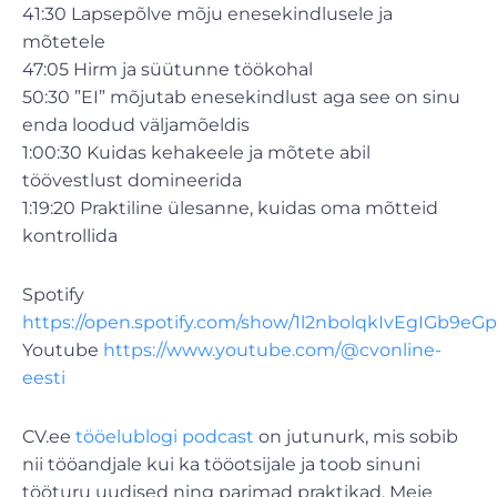
41:30 Lapsepõlve mõju enesekindlusele ja
mõtetele
47:05 Hirm ja süütunne töökohal
50:30 ”EI” mõjutab enesekindlust aga see on sinu
enda loodud väljamõeldis
1:00:30 Kuidas kehakeele ja mõtete abil
töövestlust domineerida
1:19:20 Praktiline ülesanne, kuidas oma mõtteid
kontrollida
Spotify
https://open.spotify.com/show/1l2nbolqkIvEgIGb9eG
Youtube
https://www.youtube.com/@cvonline-
eesti
CV.ee
tööelublogi podcast
on jutunurk, mis sobib
nii tööandjale kui ka tööotsijale ja toob sinuni
tööturu uudised ning parimad praktikad. Meie