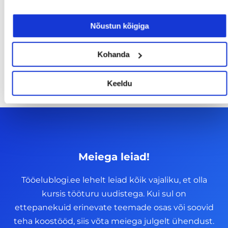
tabuteema!
Nõustun kõigiga
14/07/2026
Kohanda
Keeldu
Meiega leiad!
Tööelublogi.ee lehelt leiad kõik vajaliku, et olla
kursis tööturu uudistega. Kui sul on
ettepanekuid erinevate teemade osas või soovid
teha koostööd, siis võta meiega julgelt ühendust.