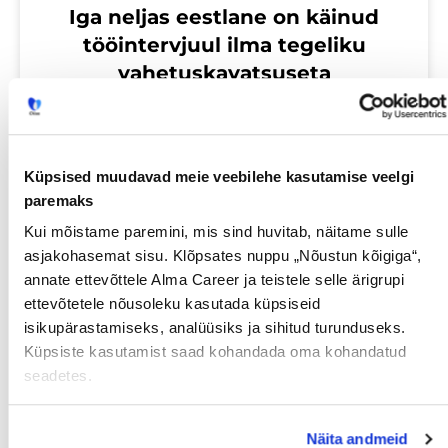
Iga neljas eestlane on käinud
tööintervjuul ilma tegeliku
vahetuskavatsuseta
23/07/2026
Küpsised muudavad meie veebilehe kasutamise veelgi
paremaks
Tööotsijale
Kui mõistame paremini, mis sind huvitab, näitame sulle
asjakohasemat sisu. Klõpsates nuppu „Nõustun kõigiga“,
annate ettevõttele Alma Career ja teistele selle ärigrupi
ettevõtetele nõusoleku kasutada küpsiseid
isikupärastamiseks, analüüsiks ja sihitud turunduseks.
Küpsiste kasutamist saad kohandada oma kohandatud
seadetes.
Sinu palk pole enam
Näita andmeid