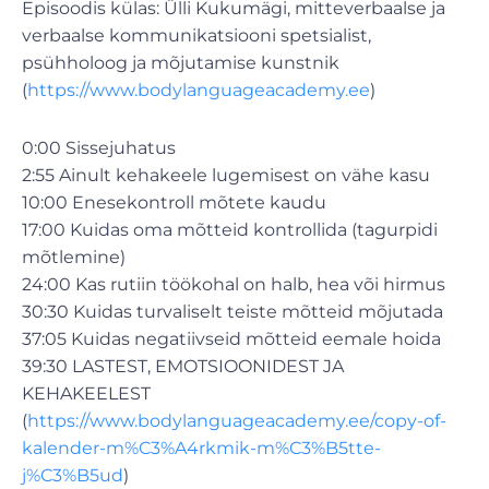
Episoodis külas: Ülli Kukumägi, mitteverbaalse ja
verbaalse kommunikatsiooni spetsialist,
psühholoog ja mõjutamise kunstnik
(
https://www.bodylanguageacademy.ee
)
0:00 Sissejuhatus
2:55 Ainult kehakeele lugemisest on vähe kasu
10:00 Enesekontroll mõtete kaudu
17:00 Kuidas oma mõtteid kontrollida (tagurpidi
mõtlemine)
24:00 Kas rutiin töökohal on halb, hea või hirmus
30:30 Kuidas turvaliselt teiste mõtteid mõjutada
37:05 Kuidas negatiivseid mõtteid eemale hoida
39:30 LASTEST, EMOTSIOONIDEST JA
KEHAKEELEST
(
https://www.bodylanguageacademy.ee/copy-of-
kalender-m%C3%A4rkmik-m%C3%B5tte-
j%C3%B5ud
)