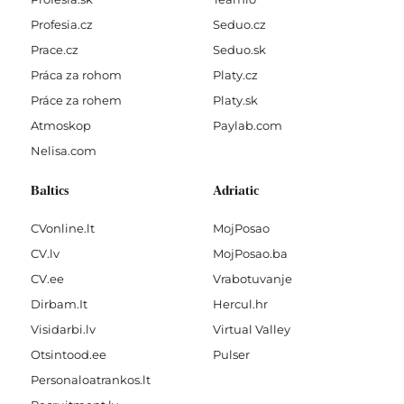
Profesia.cz
Seduo.cz
Prace.cz
Seduo.sk
Práca za rohom
Platy.cz
Práce za rohem
Platy.sk
Atmoskop
Paylab.com
Nelisa.com
Baltics
Adriatic
CVonline.lt
MojPosao
CV.lv
MojPosao.ba
CV.ee
Vrabotuvanje
Dirbam.It
Hercul.hr
Visidarbi.lv
Virtual Valley
Otsintood.ee
Pulser
Personaloatrankos.lt