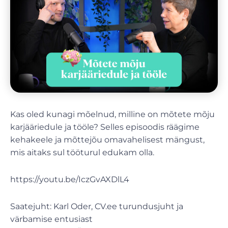
Kas oled kunagi mõelnud, milline on mõtete mõju
karjääriedule ja tööle? Selles episoodis räägime
kehakeele ja mõttejõu omavahelisest mängust,
mis aitaks sul tööturul edukam olla.
https://youtu.be/IczGvAXDlL4
Saatejuht: Karl Oder, CV.ee turundusjuht ja
värbamise entusiast