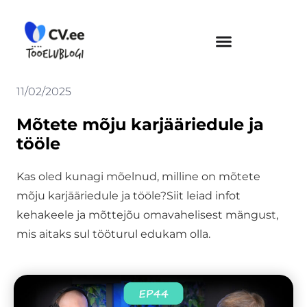
Skip
to
content
11/02/2025
Mõtete mõju karjääriedule ja
tööle
Kas oled kunagi mõelnud, milline on mõtete
mõju karjääriedule ja tööle?Siit leiad infot
kehakeele ja mõttejõu omavahelisest mängust,
mis aitaks sul tööturul edukam olla.