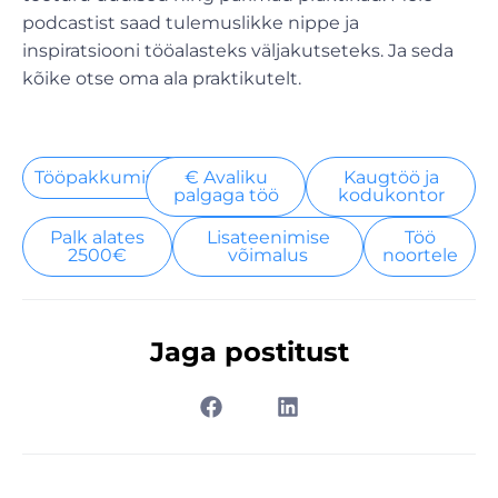
podcastist saad tulemuslikke nippe ja
inspiratsiooni tööalasteks väljakutseteks. Ja seda
kõike otse oma ala praktikutelt.
Tööpakkumised
€ Avaliku
Kaugtöö ja
palgaga töö
kodukontor
Palk alates
Lisateenimise
Töö
2500€
võimalus
noortele
Jaga postitust
Prev
Nex