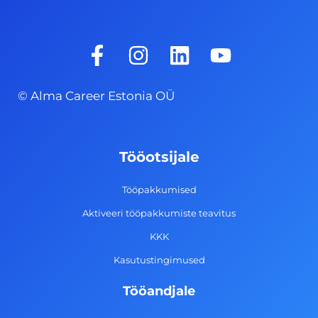
F
I
L
Y
a
n
i
o
c
s
n
u
© Alma Career Estonia OÜ
e
t
k
t
b
a
e
u
o
g
d
b
Tööotsijale
o
r
i
e
k
a
n
Tööpakkumised
-
m
Aktiveeri tööpakkumiste teavitus
f
KKK
Kasutustingimused
Tööandjale