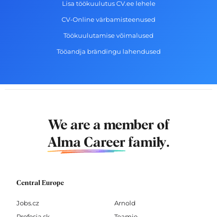
Lisa töökuulutus CV.ee lehele
CV-Online värbamisteenused
Töökuulutamise võimalused
Tööandja brändingu lahendused
We are a member of
Alma Career
family.
Central Europe
Jobs.cz
Arnold
Profesia.sk
Teamio