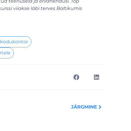
tud teenuseid ja erilahendusi. Top
rssi viiakse läbi terves Baltikumis
 kodukontor
rtele
Next
JÄRGMINE