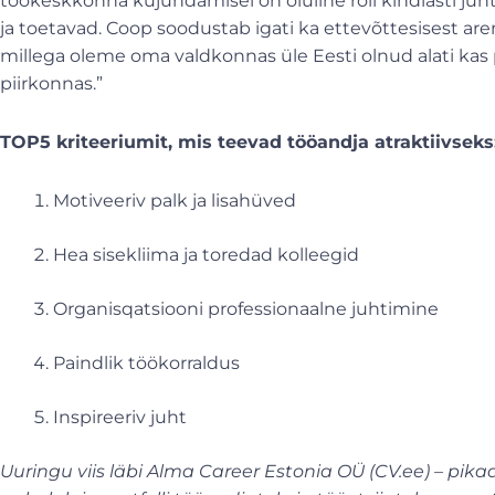
töökeskkonna kujundamisel on oluline roll kindlasti juh
ja toetavad. Coop soodustab igati ka ettevõttesisest are
millega oleme oma valdkonnas üle Eesti olnud alati kas
piirkonnas.”
TOP5 kriteeriumit, mis teevad tööandja atraktiivseks
Motiveeriv palk ja lisahüved
Hea sisekliima ja toredad kolleegid
Organisqatsiooni professionaalne juhtimine
Paindlik töökorraldus
Inspireeriv juht
Uuringu viis läbi Alma Career Estonia OÜ (CV.ee) – pi