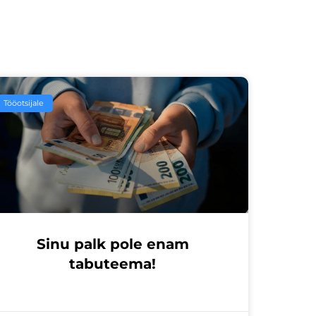
Tööotsijale
Sinu palk pole enam
tabuteema!