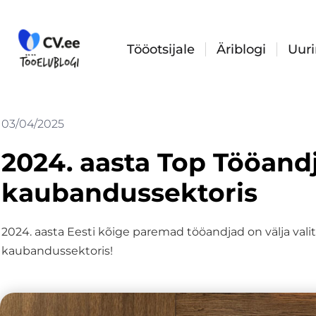
Skip
to
content
Tööotsijale
Äriblogi
Uur
03/04/2025
2024. aasta Top Tööand
kaubandussektoris
2024. aasta Eesti kõige paremad tööandjad on välja val
kaubandussektoris!