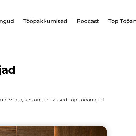
ingud
Tööpakkumised
Podcast
Top Tööan
jad
itud. Vaata, kes on tänavused Top Tööandjad