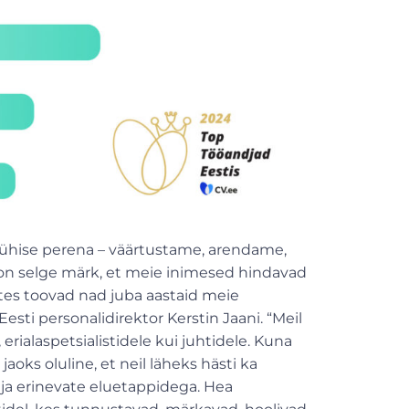
 ühise perena – väärtustame, arendame,
n selge märk, et meie inimesed hindavad
stes toovad nad juba aastaid meie
esti personalidirektor Kerstin Jaani. “Meil
erialaspetsialistidele kui juhtidele. Kuna
oks oluline, et neil läheks hästi ka
ja erinevate eluetappidega. Hea