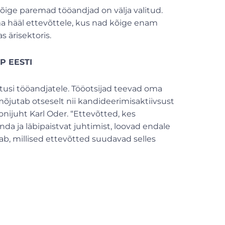
õige paremad tööandjad on välja valitud.
ma hääl ettevõttele, kus nad kõige enam
s ärisektoris.
P EESTI
usi tööandjatele. Tööotsijad teevad oma
õjutab otseselt nii kandideerimisaktiivsust
nijuht Karl Oder. “Ettevõtted, kes
a ja läbipaistvat juhtimist, loovad endale
b, millised ettevõtted suudavad selles