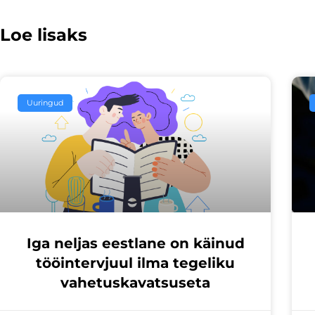
Loe lisaks
Uuringud
Iga neljas eestlane on käinud
tööintervjuul ilma tegeliku
vahetuskavatsuseta