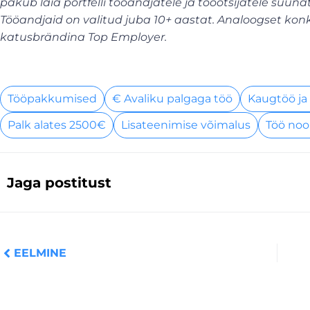
pakub laia portfelli tööandjatele ja tööotsijatele suuna
Tööandjaid on valitud juba 10+ aastat. Analoogset konku
katusbrändina Top Employer.
Tööpakkumised
€ Avaliku palgaga töö
Kaugtöö ja
Palk alates 2500€
Lisateenimise võimalus
Töö noo
Jaga postitust
Prev
EELMINE