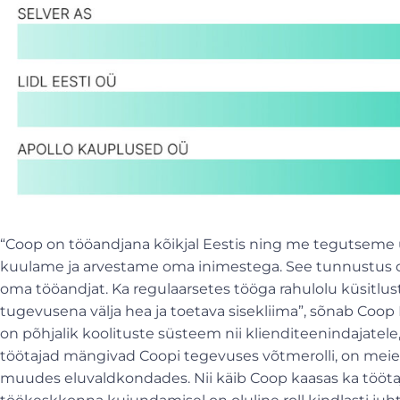
“Coop on tööandjana kõikjal Eestis ning me tegutseme
kuulame ja arvestame oma inimestega. See tunnustus o
oma tööandjat. Ka regulaarsetes tööga rahulolu küsitlu
tugevusena välja hea ja toetava sisekliima”, sõnab Coop E
on põhjalik koolituste süsteem nii klienditeenindajatele, 
töötajad mängivad Coopi tegevuses võtmerolli, on meie ja
muudes eluvaldkondades. Nii käib Coop kaasas ka tööta