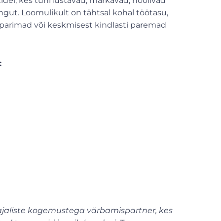
tidel, kes tunnustavad, märkavad, hoolivad
ngut. Loomulikult on tähtsal kohal töötasu,
 parimad või keskmisest kindlasti paremad
:
kaajaliste kogemustega värbamispartner, kes