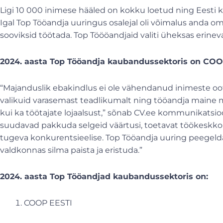
Ligi 10 000 inimese hääled on kokku loetud ning Eesti k
Igal Top Tööandja uuringus osalejal oli võimalus anda o
sooviksid töötada. Top Töööandjaid valiti üheksas erineva
2024. aasta Top Tööandja kaubandussektoris on COO
“Majanduslik ebakindlus ei ole vähendanud inimeste oot
valikuid varasemast teadlikumalt ning tööandja maine m
kui ka töötajate lojaalsust,” sõnab CV.ee kommunikatsioo
suudavad pakkuda selgeid väärtusi, toetavat töökeskkond
tugeva konkurentsieelise. Top Tööandja uuring peegelda
valdkonnas silma paista ja eristuda.”
2024. aasta Top Tööandjad kaubandussektoris on:
COOP EESTI