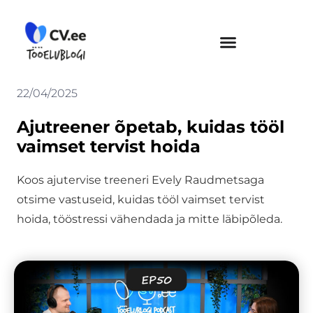
Skip
to
content
22/04/2025
Ajutreener õpetab, kuidas tööl
vaimset tervist hoida
Koos ajutervise treeneri Evely Raudmetsaga
otsime vastuseid, kuidas tööl vaimset tervist
hoida, tööstressi vähendada ja mitte läbipõleda.