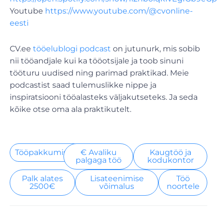
Youtube
https://www.youtube.com/@cvonline-
eesti
CV.ee
tööelublogi podcast
on jutunurk, mis sobib
nii tööandjale kui ka tööotsijale ja toob sinuni
tööturu uudised ning parimad praktikad. Meie
podcastist saad tulemuslikke nippe ja
inspiratsiooni tööalasteks väljakutseteks. Ja seda
kõike otse oma ala praktikutelt.
Tööpakkumised
€ Avaliku
Kaugtöö ja
palgaga töö
kodukontor
Palk alates
Lisateenimise
Töö
2500€
võimalus
noortele