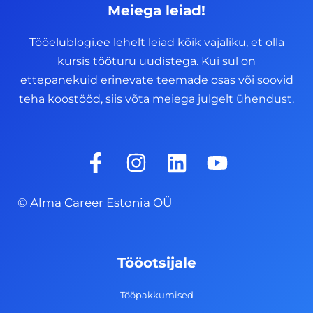
Meiega leiad!
Tööelublogi.ee lehelt leiad kõik vajaliku, et olla
kursis tööturu uudistega. Kui sul on
ettepanekuid erinevate teemade osas või soovid
teha koostööd, siis võta meiega julgelt ühendust.
F
I
L
Y
a
n
i
o
c
s
n
u
© Alma Career Estonia OÜ
e
t
k
t
b
a
e
u
o
g
d
b
Tööotsijale
o
r
i
e
k
a
n
Tööpakkumised