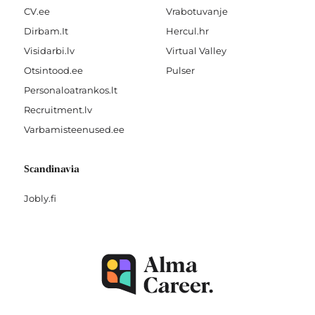
CV.ee
Vrabotuvanje
Dirbam.It
Hercul.hr
Visidarbi.lv
Virtual Valley
Otsintood.ee
Pulser
Personaloatrankos.lt
Recruitment.lv
Varbamisteenused.ee
Scandinavia
Jobly.fi