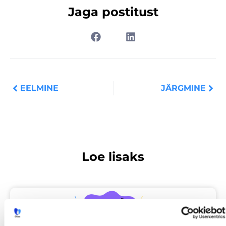
Jaga postitust
Prev
Nex
EELMINE
JÄRGMINE
Loe lisaks
Uuringud