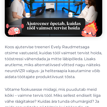
Koos ajutervise treeneri Evely Raudmetsaga
otsime vastuseid, kuidas tööl vaimset tervist hoida,
tööstressi vähendada ja mitte läbipõleda. Lisaks
arutleme, miks alternatiivsed võtted nagu näiteks
neuroVIZR valgus- ja heliteraapia kasutamine võib
aidata töötajate produktiivsust tõsta.
Võtame fookusesse midagi, mis puudutab meid
kõiki – vaimne tervis tööl. Miks sellest endiselt liiga
vähe räägitakse? Kuidas ära tunda ohumärgid? Ja