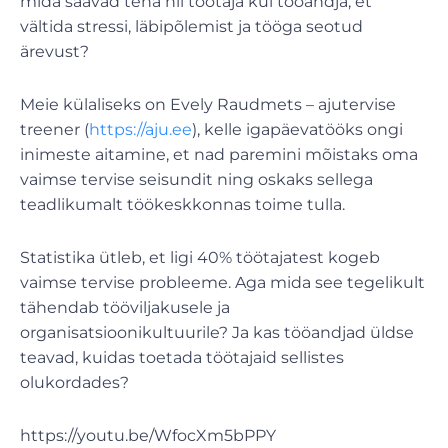
mida saavad teha nii töötaja kui tööandja, et
vältida stressi, läbipõlemist ja tööga seotud
ärevust?
Meie külaliseks on Evely Raudmets – ajutervise
treener (
https://aju.ee
), kelle igapäevatööks ongi
inimeste aitamine, et nad paremini mõistaks oma
vaimse tervise seisundit ning oskaks sellega
teadlikumalt töökeskkonnas toime tulla.
Statistika ütleb, et ligi 40% töötajatest kogeb
vaimse tervise probleeme. Aga mida see tegelikult
tähendab tööviljakusele ja
organisatsioonikultuurile? Ja kas tööandjad üldse
teavad, kuidas toetada töötajaid sellistes
olukordades?
https://youtu.be/WfocXm5bPPY