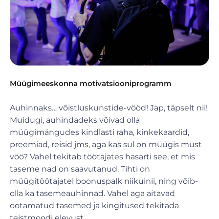
Müügimeeskonna motivatsiooniprogramm
Auhinnaks… võistluskunstide-vööd! Jap, täpselt nii!
Muidugi, auhindadeks võivad olla
müügimängudes kindlasti raha, kinkekaardid,
preemiad, reisid jms, aga kas sul on müügis must
vöö? Vahel tekitab töötajates hasarti see, et mis
taseme nad on saavutanud. Tihti on
müügitöötajatel boonuspalk niikuinii, ning võib-
olla ka tasemeauhinnad. Vahel aga aitavad
ootamatud tasemed ja kingitused tekitada
teistmoodi elevust.