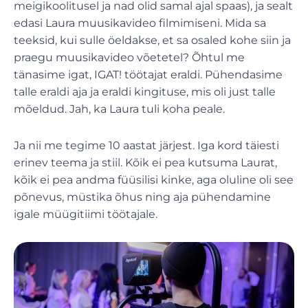
meigikoolitusel ja nad olid samal ajal spaas), ja sealt
edasi Laura muusikavideo filmimiseni. Mida sa
teeksid, kui sulle öeldakse, et sa osaled kohe siin ja
praegu muusikavideo võetetel? Õhtul me
tänasime igat, IGAT! töötajat eraldi. Pühendasime
talle eraldi aja ja eraldi kingituse, mis oli just talle
mõeldud. Jah, ka Laura tuli koha peale.
Ja nii me tegime 10 aastat järjest. Iga kord täiesti
erinev teema ja stiil. Kõik ei pea kutsuma Laurat,
kõik ei pea andma füüsilisi kinke, aga oluline oli see
põnevus, müstika õhus ning aja pühendamine
igale müügitiimi töötajale.