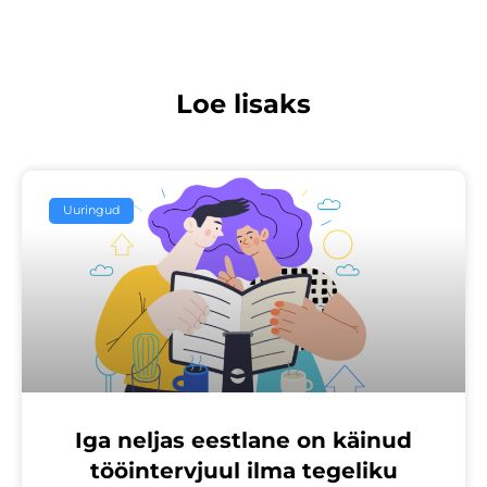
Loe lisaks
Uuringud
Iga neljas eestlane on käinud
tööintervjuul ilma tegeliku