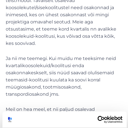
teistmoodi. Tavaliselt osalevad
koosolekutel/sisekoolitustel need osakonnad ja
inimesed, kes on ühest osakonnast või mingi
projektiga omavahel seotud. Meie aga
otsustasime, et teeme kord kvartalis nn avalikke
koosolekuid-koolitusi, kus võivad osa võtta kõik,
kes soovivad.
Ja nii me teemegi. Kui muidu me teeksime neid
kvartalikoosolekuid/koolitusi enda
osakonnakeskselt, siis nüüd saavad olulisemaid
teemasid-koolitusi kuulata ka soovi korral
müügiosakond, tootmisosakond,
transpordiosakond jms.
Meil on hea meel, et nii paljud osalevad
kuulajatena. See on väike asi, aga väikestest
asjadest saavad suured… Info liigutamine on tihti