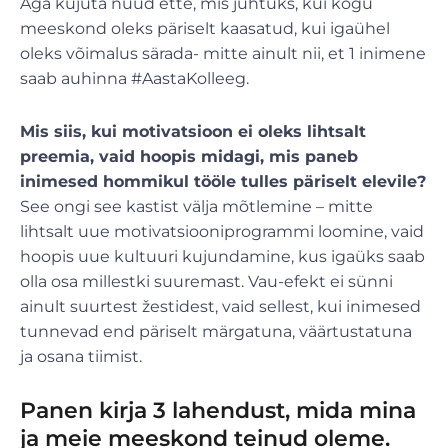
Aga kujuta nüüd ette, mis juhtuks, kui kogu
meeskond oleks päriselt kaasatud, kui igaühel
oleks võimalus särada- mitte ainult nii, et 1 inimene
saab auhinna #AastaKolleeg.
Mis siis, kui motivatsioon ei oleks lihtsalt
preemia, vaid hoopis midagi, mis paneb
inimesed hommikul tööle tulles päriselt elevile?
See ongi see kastist välja mõtlemine – mitte
lihtsalt uue motivatsiooniprogrammi loomine, vaid
hoopis uue kultuuri kujundamine, kus igaüks saab
olla osa millestki suuremast. Vau-efekt ei sünni
ainult suurtest žestidest, vaid sellest, kui inimesed
tunnevad end päriselt märgatuna, väärtustatuna
ja osana tiimist.
Panen kirja 3 lahendust, mida mina
ja meie meeskond teinud oleme.