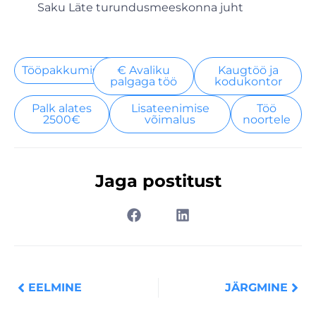
Saku Läte turundusmeeskonna juht
Tööpakkumised
€ Avaliku
Kaugtöö ja
palgaga töö
kodukontor
Palk alates
Lisateenimise
Töö
2500€
võimalus
noortele
Jaga postitust
Prev
Nex
EELMINE
JÄRGMINE