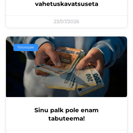
vahetuskavatsuseta
23/07/2026
Tööotsijale
Sinu palk pole enam
tabuteema!