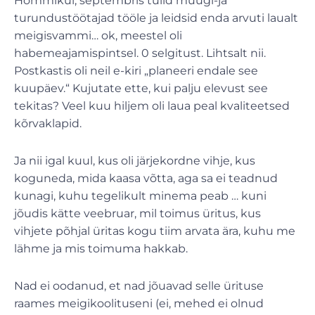
Hommikul, septembris tulid müügi-ja
turundustöötajad tööle ja leidsid enda arvuti laualt
meigisvammi… ok, meestel oli
habemeajamispintsel. 0 selgitust. Lihtsalt nii.
Postkastis oli neil e-kiri „planeeri endale see
kuupäev.“ Kujutate ette, kui palju elevust see
tekitas? Veel kuu hiljem oli laua peal kvaliteetsed
kõrvaklapid.
Ja nii igal kuul, kus oli järjekordne vihje, kus
koguneda, mida kaasa võtta, aga sa ei teadnud
kunagi, kuhu tegelikult minema peab … kuni
jõudis kätte veebruar, mil toimus üritus, kus
vihjete põhjal üritas kogu tiim arvata ära, kuhu me
lähme ja mis toimuma hakkab.
Nad ei oodanud, et nad jõuavad selle ürituse
raames meigikoolituseni (ei, mehed ei olnud