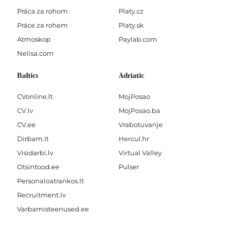
Práca za rohom
Platy.cz
Práce za rohem
Platy.sk
Atmoskop
Paylab.com
Nelisa.com
Baltics
Adriatic
CVonline.lt
MojPosao
CV.lv
MojPosao.ba
CV.ee
Vrabotuvanje
Dirbam.It
Hercul.hr
Visidarbi.lv
Virtual Valley
Otsintood.ee
Pulser
Personaloatrankos.lt
Recruitment.lv
Varbamisteenused.ee