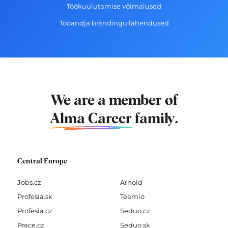
Töökuulutamise võimalused
Tööandja brändingu lahendused
We are a member of
Alma Career
family.
Central Europe
Jobs.cz
Arnold
Profesia.sk
Teamio
Profesia.cz
Seduo.cz
Prace.cz
Seduo.sk