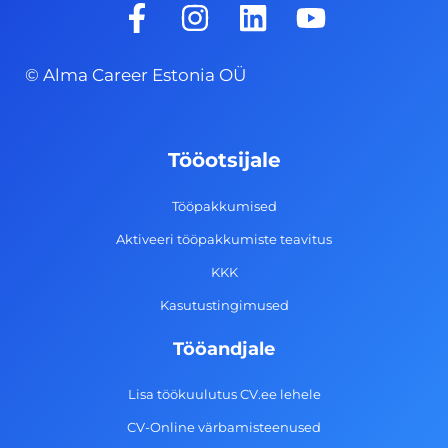
F
I
L
Y
a
n
i
o
c
s
n
u
© Alma Career Estonia OÜ
e
t
k
t
b
a
e
u
o
g
d
b
Tööotsijale
o
r
i
e
k
a
n
Tööpakkumised
-
m
Aktiveeri tööpakkumiste teavitus
f
KKK
Kasutustingimused
Tööandjale
Lisa töökuulutus CV.ee lehele
CV-Online värbamisteenused