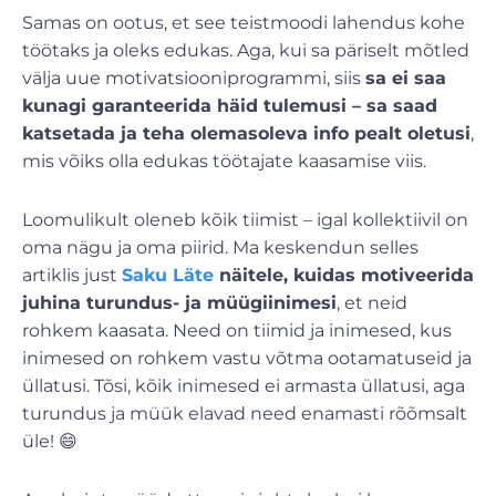
Samas on ootus, et see teistmoodi lahendus kohe
töötaks ja oleks edukas. Aga, kui sa päriselt mõtled
välja uue motivatsiooniprogrammi, siis
sa ei saa
kunagi garanteerida häid tulemusi – sa saad
katsetada ja teha olemasoleva info pealt oletusi
,
mis võiks olla edukas töötajate kaasamise viis.
Loomulikult oleneb kõik tiimist – igal kollektiivil on
oma nägu ja oma piirid. Ma keskendun selles
artiklis just
Saku Läte
näitele, kuidas motiveerida
juhina turundus- ja müügiinimesi
, et neid
rohkem kaasata. Need on tiimid ja inimesed, kus
inimesed on rohkem vastu võtma ootamatuseid ja
üllatusi. Tõsi, kõik inimesed ei armasta üllatusi, aga
turundus ja müük elavad need enamasti rõõmsalt
üle! 😄