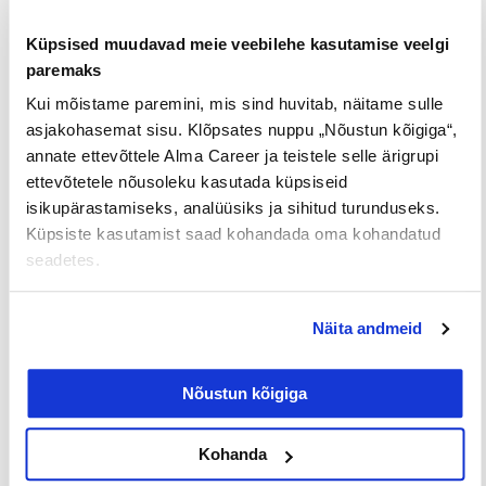
tasuta ja alahinnatud väärtus.
Küpsised muudavad meie veebilehe kasutamise veelgi
paremaks
Saku Läte
on tööstus- ja teenindusettevõte, kes
Kui mõistame paremini, mis sind huvitab, näitame sulle
pakub rendiks “CoolTouch” veeautomaadisarja, mis
asjakohasemat sisu. Klõpsates nuppu „Nõustun kõigiga“,
on välja töötatud OÜ Saku Läte omaniku poolt
annate ettevõttele Alma Career ja teistele selle ärigrupi
ning millel on Euroopa Patendiameti poolt
ettevõtetele nõusoleku kasutada küpsiseid
kaitstud patenteeritud lahendused. Lisaks on
isikupärastamiseks, analüüsiks ja sihitud turunduseks.
Küpsiste kasutamist saad kohandada oma kohandatud
Saku Lätel ka enda kohviäri Nauding Saku Läte’lt.
seadetes.
Kohvioad on röstitud Eestis.
Saku Läte kuulub rahvusvahelisse
Venden gruppi
,
Näita andmeid
mille tegevus ulatub lisaks enamikele Balti
riikidele ka Uus-Meremaale. Saku Läte
Nõustun kõigiga
veeautomaadid on kasutuses mitmes riigis,
kinnitades meie positsiooni usaldusväärse ja
Kohanda
innovaatilise joogiveelahenduste pakkujana.