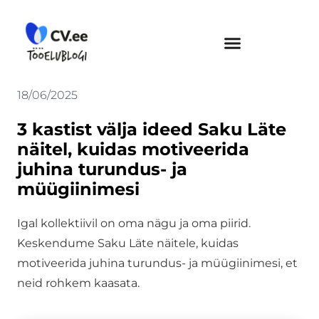
Skip
to
content
18/06/2025
3 kastist välja ideed Saku Läte
näitel, kuidas motiveerida
juhina turundus- ja
müügiinimesi
Igal kollektiivil on oma nägu ja oma piirid.
Keskendume Saku Läte näitele, kuidas
motiveerida juhina turundus- ja müügiinimesi, et
neid rohkem kaasata.