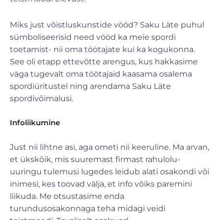
Miks just võistluskunstide vööd? Saku Läte puhul
sümboliseerisid need vööd ka meie spordi
toetamist- nii oma töötajate kui ka kogukonna.
See oli etapp ettevõtte arengus, kus hakkasime
väga tugevalt oma töötajaid kaasama osalema
spordiüritustel ning arendama Saku Läte
spordivõimalusi.
Infoliikumine
Just nii lihtne asi, aga ometi nii keeruline. Ma arvan,
et ükskõik, mis suuremast firmast rahulolu-
uuringu tulemusi lugedes leidub alati osakondi või
inimesi, kes toovad välja, et info võiks paremini
liikuda. Me otsustasime enda
turundusosakonnaga teha midagi veidi