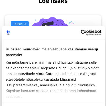
Loe lisaks
Uuringud
Küpsised muudavad meie veebilehe kasutamise veelgi
paremaks
Kui mõistame paremini, mis sind huvitab, näitame sulle
asjakohasemat sisu. Klõpsates nuppu „Nõustun kõigiga“,
Iga neljas eestlane on käinud
annate ettevõttele Alma Career ja teistele selle ärigrupi
ettevõtetele nõusoleku kasutada küpsiseid
tööintervjuul ilma tegeliku
isikupärastamiseks, analüüsiks ja sihitud turunduseks.
vahetuskavatsuseta
Küpsiste kasutamist saad kohandada oma kohandatud
seadetes.
23/07/2026