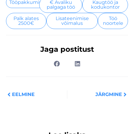
Tööpakkumised
€ Avaliku
Kaugtöö ja
palgaga töö
kodukontor
Palk alates
Lisateenimise
Töö
2500€
võimalus
noortele
Jaga postitust
Prev
Nex
EELMINE
JÄRGMINE