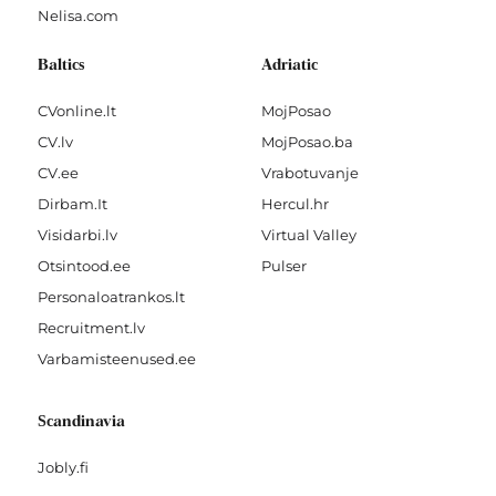
Nelisa.com
Baltics
Adriatic
CVonline.lt
MojPosao
CV.lv
MojPosao.ba
CV.ee
Vrabotuvanje
Dirbam.It
Hercul.hr
Visidarbi.lv
Virtual Valley
Otsintood.ee
Pulser
Personaloatrankos.lt
Recruitment.lv
Varbamisteenused.ee
Scandinavia
Jobly.fi