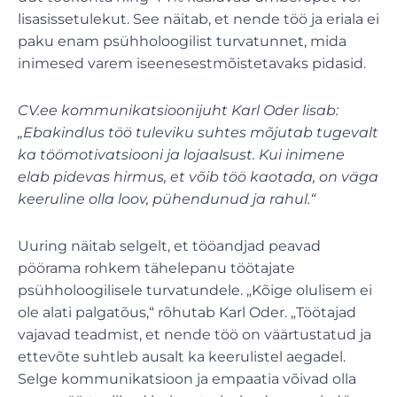
lisasissetulekut. See näitab, et nende töö ja eriala ei
paku enam psühholoogilist turvatunnet, mida
inimesed varem iseenesestmõistetavaks pidasid.
CV.ee kommunikatsioonijuht Karl Oder lisab:
„Ebakindlus töö tuleviku suhtes mõjutab tugevalt
ka töömotivatsiooni ja lojaalsust. Kui inimene
elab pidevas hirmus, et võib töö kaotada, on väga
keeruline olla loov, pühendunud ja rahul.“
Uuring näitab selgelt, et tööandjad peavad
pöörama rohkem tähelepanu töötajate
psühholoogilisele turvatundele. „Kõige olulisem ei
ole alati palgatõus,“ rõhutab Karl Oder. „Töötajad
vajavad teadmist, et nende töö on väärtustatud ja
ettevõte suhtleb ausalt ka keerulistel aegadel.
Selge kommunikatsioon ja empaatia võivad olla