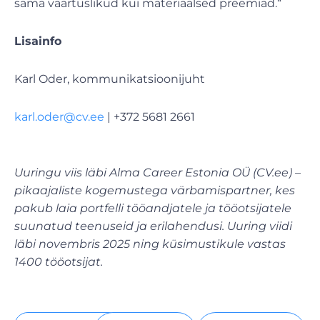
sama väärtuslikud kui materiaalsed preemiad.“
Lisainfo
Karl Oder, kommunikatsioonijuht
karl.oder@cv.ee
| +372 5681 2661
Uuringu viis läbi Alma Career Estonia OÜ (CV.ee) –
pikaajaliste kogemustega värbamispartner, kes
pakub laia portfelli tööandjatele ja tööotsijatele
suunatud teenuseid ja erilahendusi. Uuring viidi
läbi novembris 2025 ning küsimustikule vastas
1400 tööotsijat.