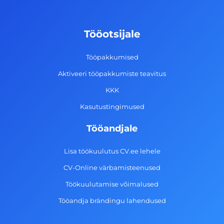
b
a
e
u
o
g
d
b
Tööotsijale
o
r
i
e
k
a
n
Tööpakkumised
-
m
Aktiveeri tööpakkumiste teavitus
f
KKK
Kasutustingimused
Tööandjale
Lisa töökuulutus CV.ee lehele
CV-Online värbamisteenused
Töökuulutamise võimalused
Tööandja brändingu lahendused