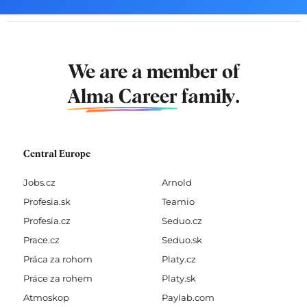
We are a member of
Alma Career
family.
Central Europe
Jobs.cz
Arnold
Profesia.sk
Teamio
Profesia.cz
Seduo.cz
Prace.cz
Seduo.sk
Práca za rohom
Platy.cz
Práce za rohem
Platy.sk
Atmoskop
Paylab.com