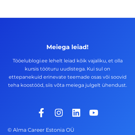
Meiega leiad!
Tööelublogi.ee lehelt leiad kõik vajaliku, et olla
kursis tööturu uudistega. Kui sul on
ettepanekuid erinevate teemade osas või soovid
teha koostööd, siis võta meiega julgelt ühendust.
F
I
L
Y
a
n
i
o
c
s
n
u
© Alma Career Estonia OÜ
e
t
k
t