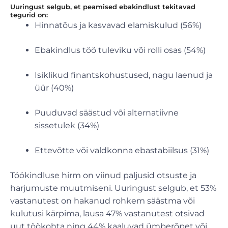
Uuringust selgub, et peamised ebakindlust tekitavad
tegurid on:
Hinnatõus ja kasvavad elamiskulud (56%)
Ebakindlus töö tuleviku või rolli osas (54%)
Isiklikud finantskohustused, nagu laenud ja
üür (40%)
Puuduvad säästud või alternatiivne
sissetulek (34%)
Ettevõtte või valdkonna ebastabiilsus (31%)
Töökindluse hirm on viinud paljusid otsuste ja
harjumuste muutmiseni. Uuringust selgub, et 53%
vastanutest on hakanud rohkem säästma või
kulutusi kärpima, lausa 47% vastanutest otsivad
uut töökohta ning 44% kaaluvad ümberõpet või