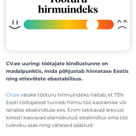
CV.ee uuring: töötajate kindlustunne on
madalpunktis, mida põhjustab hinnatase Eestis
ning ettevõtete ebastabiilsus.
CV.ee
värske tööturu hirmuindeks näitab, et 73%
Eesti töötajatest tunneb hirmu töö kaotamise või
rahalise ebakindluse ees. Enim tekitavad ärevust
kiiresti kasvavad elamiskulud, ebakindlus oma töö
tuleviku osas ning vähesed säästud.