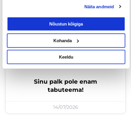
Näita andmeid
Tööotsijale
Nõustun kõigiga
Kohanda
Keeldu
Sinu palk pole enam
tabuteema!
14/07/2026