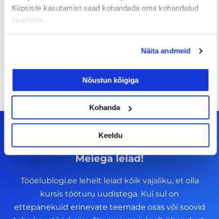
Küpsiste kasutamist saad kohandada oma kohandatud
tabuteema!
seadetes.
14/07/2026
Näita andmeid
Nõustun kõigiga
Kohanda
Keeldu
Meiega leiad!
Tööelublogi.ee lehelt leiad kõik vajaliku, et olla
kursis tööturu uudistega. Kui sul on
ettepanekuid erinevate teemade osas või soovid