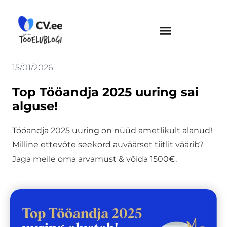
Skip
to
content
15/01/2026
Top Tööandja 2025 uuring sai
alguse!
Tööandja 2025 uuring on nüüd ametlikult alanud!
Milline ettevõte seekord auväärset tiitlit väärib?
Jaga meile oma arvamust & võida 1500€.