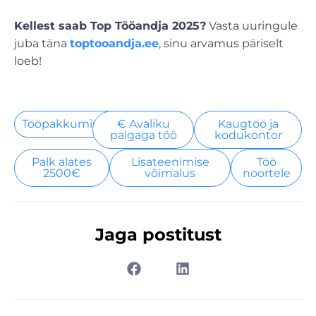
Kellest saab Top Tööandja 2025?
Vasta uuringule
juba täna
toptooandja.ee
, sinu arvamus päriselt
loeb!
Tööpakkumised
€ Avaliku
Kaugtöö ja
palgaga töö
kodukontor
Palk alates
Lisateenimise
Töö
2500€
võimalus
noortele
Jaga postitust
Prev
Nex