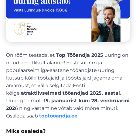
On rõõm teatada, et
Top Tööandja 2025
uuring on
nüüd ametlikult alanud! Eesti suurim ja
populaarseim iga-aastane tööandjate uuring
kutsub kõiki töötajaid ja tööotsijaid jagama oma
arvamust, et välja selgitada Eesti
kõige
atraktiivseimad tööandjad 2025. aastal
.
Uuring toimub
15. jaanuarist kuni 28. veebruarini
202
6 ning vastamine võtab vaid mõne minuti.
Osaleda saab
toptooandja.ee
.
Miks osaleda?