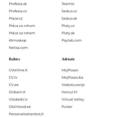
Profesia.sk
Teamio
Profesia.cz
Seduo.cz
Prace.cz
Seduo.sk
Práca za rohom
Platy.cz
Práce za rohem
Platy.sk
Atmoskop
Paylab.com
Nelisa.com
Baltics
Adriatic
CVonline.lt
MojPosao
CV.lv
MojPosao.ba
CV.ee
Vrabotuvanje
Dirbam.It
Hercul.hr
Visidarbi.lv
Virtual Valley
Otsintood.ee
Pulser
Personaloatrankos.lt