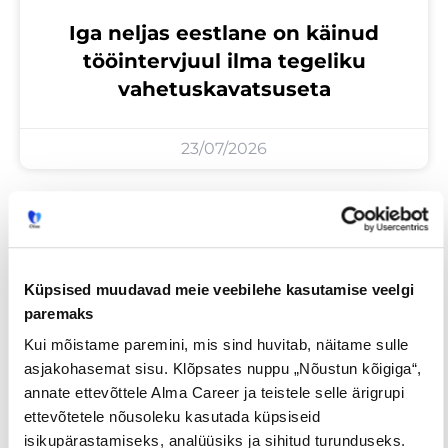
Iga neljas eestlane on käinud
tööintervjuul ilma tegeliku
vahetuskavatsuseta
23/07/2026
Tööotsijale
Küpsised muudavad meie veebilehe kasutamise veelgi
paremaks
Kui mõistame paremini, mis sind huvitab, näitame sulle
asjakohasemat sisu. Klõpsates nuppu „Nõustun kõigiga“,
annate ettevõttele Alma Career ja teistele selle ärigrupi
ettevõtetele nõusoleku kasutada küpsiseid
isikupärastamiseks, analüüsiks ja sihitud turunduseks.
Sinu palk pole enam