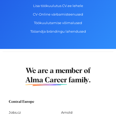
Lisa töökuulutus CV.ee lehele
CV-Online värbamisteenused
Töökuulutamise võimalused
Tööandja brändingu lahendused
We are a member of
Alma Career
family.
Central Europe
Jobs.cz
Arnold