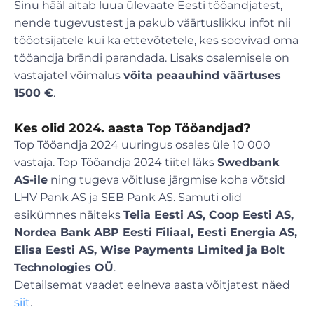
Sinu hääl aitab luua ülevaate Eesti tööandjatest,
nende tugevustest ja pakub väärtuslikku infot nii
tööotsijatele kui ka ettevõtetele, kes soovivad oma
tööandja brändi parandada. Lisaks osalemisele on
vastajatel võimalus
võita peaauhind väärtuses
1500 €
.
Kes olid 2024. aasta Top Tööandjad?
Top Tööandja 2024 uuringus osales üle 10 000
vastaja. Top Tööandja 2024 tiitel läks
Swedbank
AS-ile
ning tugeva võitluse järgmise koha võtsid
LHV Pank AS ja SEB Pank AS. Samuti olid
esikümnes näiteks
Telia Eesti AS, Coop Eesti AS,
Nordea Bank ABP Eesti Filiaal, Eesti Energia AS,
Elisa Eesti AS, Wise Payments Limited ja Bolt
Technologies OÜ
.
Detailsemat vaadet eelneva aasta võitjatest näed
siit
.