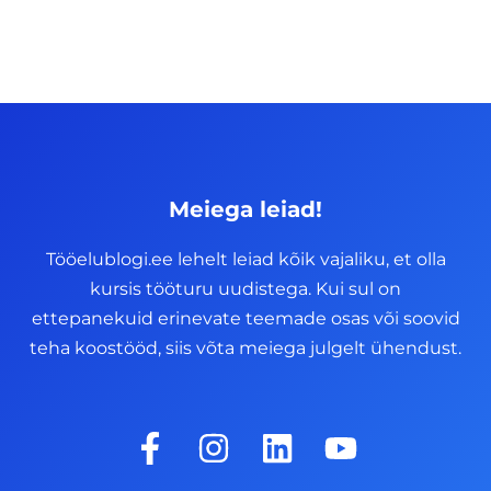
Meiega leiad!
Tööelublogi.ee lehelt leiad kõik vajaliku, et olla
kursis tööturu uudistega. Kui sul on
ettepanekuid erinevate teemade osas või soovid
teha koostööd, siis võta meiega julgelt ühendust.
F
I
L
Y
a
n
i
o