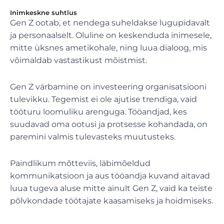
Inimkeskne suhtlus
Gen Z ootab, et nendega suheldakse lugupidavalt
ja personaalselt. Oluline on keskenduda inimesele,
mitte üksnes ametikohale, ning luua dialoog, mis
võimaldab vastastikust mõistmist.
Gen Z värbamine on investeering organisatsiooni
tulevikku. Tegemist ei ole ajutise trendiga, vaid
tööturu loomuliku arenguga. Tööandjad, kes
suudavad oma ootusi ja protsesse kohandada, on
paremini valmis tulevasteks muutusteks.
Paindlikum mõtteviis, läbimõeldud
kommunikatsioon ja aus tööandja kuvand aitavad
luua tugeva aluse mitte ainult Gen Z, vaid ka teiste
põlvkondade töötajate kaasamiseks ja hoidmiseks.