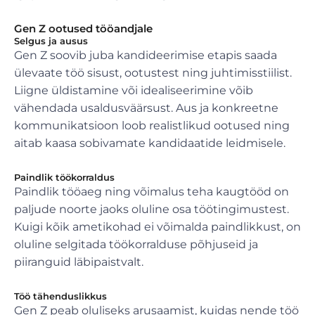
Gen Z ootused tööandjale
Selgus ja ausus
Gen Z soovib juba kandideerimise etapis saada
ülevaate töö sisust, ootustest ning juhtimisstiilist.
Liigne üldistamine või idealiseerimine võib
vähendada usaldusväärsust. Aus ja konkreetne
kommunikatsioon loob realistlikud ootused ning
aitab kaasa sobivamate kandidaatide leidmisele.
Paindlik töökorraldus
Paindlik tööaeg ning võimalus teha kaugtööd on
paljude noorte jaoks oluline osa töötingimustest.
Kuigi kõik ametikohad ei võimalda paindlikkust, on
oluline selgitada töökorralduse põhjuseid ja
piiranguid läbipaistvalt.
Töö tähenduslikkus
Gen Z peab oluliseks arusaamist, kuidas nende töö