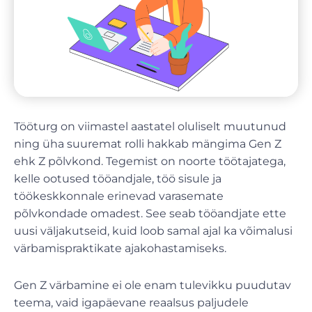
Tööturg on viimastel aastatel oluliselt muutunud
ning üha suuremat rolli hakkab mängima Gen Z
ehk Z põlvkond. Tegemist on noorte töötajatega,
kelle ootused tööandjale, töö sisule ja
töökeskkonnale erinevad varasemate
põlvkondade omadest. See seab tööandjate ette
uusi väljakutseid, kuid loob samal ajal ka võimalusi
värbamispraktikate ajakohastamiseks.
Gen Z värbamine ei ole enam tulevikku puudutav
teema, vaid igapäevane reaalsus paljudele