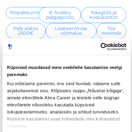
Tööpakkumised
€ Avaliku
Kaugtöö ja
palgaga töö
kodukontor
Palk alates
Lisateenimise
Töö
2500€
võimalus
noortele
Jaga postitust
Küpsised muudavad meie veebilehe kasutamise veelgi
paremaks
Kui mõistame paremini, mis sind huvitab, näitame sulle
Prev
Nex
asjakohasemat sisu. Klõpsates nuppu „Nõustun kõigiga“,
annate ettevõttele Alma Career ja teistele selle ärigrupi
EELMINE
JÄRGMINE
ettevõtetele nõusoleku kasutada küpsiseid
isikupärastamiseks, analüüsiks ja sihitud turunduseks.
Küpsiste kasutamist saad kohandada oma kohandatud
seadetes.