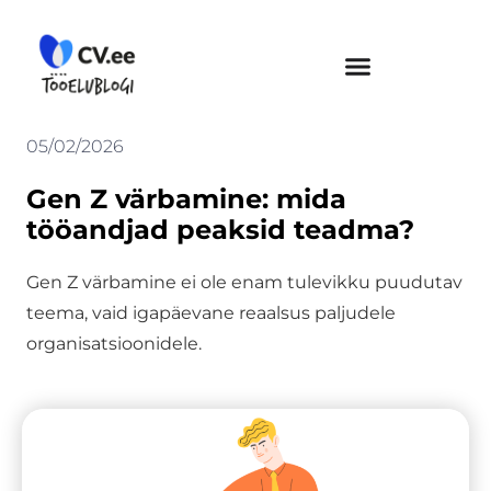
Skip
to
content
05/02/2026
Gen Z värbamine: mida
tööandjad peaksid teadma?
Gen Z värbamine ei ole enam tulevikku puudutav
teema, vaid igapäevane reaalsus paljudele
organisatsioonidele.