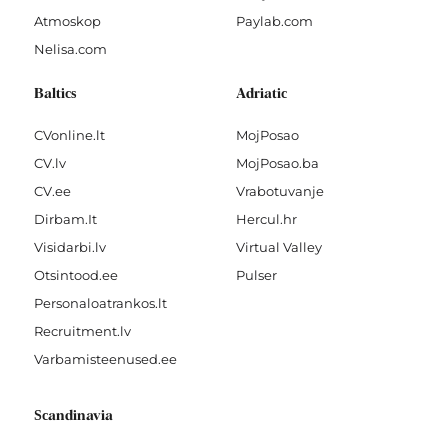
Atmoskop
Paylab.com
Nelisa.com
Baltics
Adriatic
CVonline.lt
MojPosao
CV.lv
MojPosao.ba
CV.ee
Vrabotuvanje
Dirbam.It
Hercul.hr
Visidarbi.lv
Virtual Valley
Otsintood.ee
Pulser
Personaloatrankos.lt
Recruitment.lv
Varbamisteenused.ee
Scandinavia