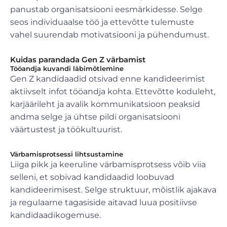
panustab organisatsiooni eesmärkidesse. Selge
seos individuaalse töö ja ettevõtte tulemuste
vahel suurendab motivatsiooni ja pühendumust.
Kuidas parandada Gen Z värbamist
Tööandja kuvandi läbimõtlemine
Gen Z kandidaadid otsivad enne kandideerimist
aktiivselt infot tööandja kohta. Ettevõtte koduleht,
karjäärileht ja avalik kommunikatsioon peaksid
andma selge ja ühtse pildi organisatsiooni
väärtustest ja töökultuurist.
Värbamisprotsessi lihtsustamine
Liiga pikk ja keeruline värbamisprotsess võib viia
selleni, et sobivad kandidaadid loobuvad
kandideerimisest. Selge struktuur, mõistlik ajakava
ja regulaarne tagasiside aitavad luua positiivse
kandidaadikogemuse.