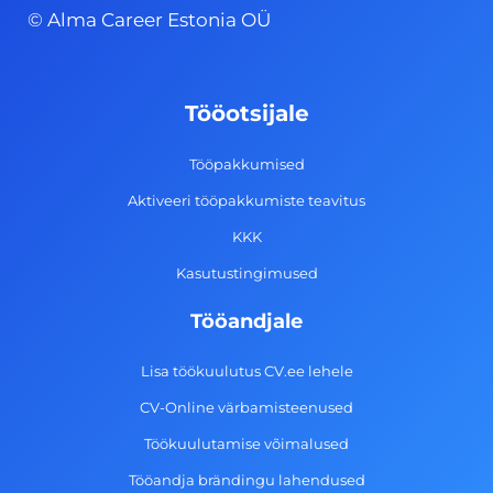
c
s
n
u
© Alma Career Estonia OÜ
e
t
k
t
b
a
e
u
o
g
d
b
Tööotsijale
o
r
i
e
k
a
n
Tööpakkumised
-
m
Aktiveeri tööpakkumiste teavitus
f
KKK
Kasutustingimused
Tööandjale
Lisa töökuulutus CV.ee lehele
CV-Online värbamisteenused
Töökuulutamise võimalused
Tööandja brändingu lahendused