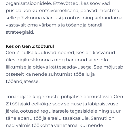
organisatsioonidele. Ettevõtted, kes soovivad
püsida konkurentsivõimelisena, peavad mõistma
selle põlvkonna väärtusi ja ootusi ning kohandama
vastavalt oma värbamis ja tööandja brändi
strateegiaid.
Kes on Gen Z tööturul
Gen Z hulka kuuluvad noored, kes on kasvanud
üles digikeskkonnas ning harjunud kiire info
liikumise ja pideva kättesaadavusega. See mõjutab
otseselt ka nende suhtumist tööellu ja
tööandjatesse.
Tööandjate kogemuste põhjal iseloomustavad Gen
Z töötajaid eelkõige soov selguse ja läbipaistvuse
järele, ootused regulaarsele tagasisidele ning suur
tähelepanu töö ja eraelu tasakaalule. Samuti on
nad valmis töökohta vahetama, kui nende