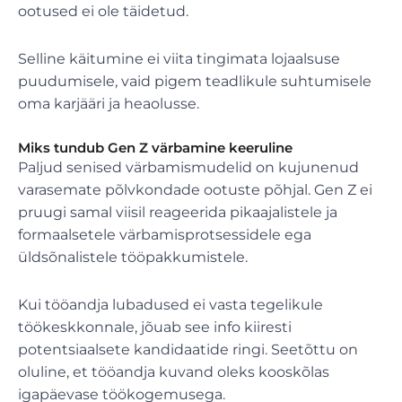
ootused ei ole täidetud.
Selline käitumine ei viita tingimata lojaalsuse
puudumisele, vaid pigem teadlikule suhtumisele
oma karjääri ja heaolusse.
Miks tundub Gen Z värbamine keeruline
Paljud senised värbamismudelid on kujunenud
varasemate põlvkondade ootuste põhjal. Gen Z ei
pruugi samal viisil reageerida pikaajalistele ja
formaalsetele värbamisprotsessidele ega
üldsõnalistele tööpakkumistele.
Kui tööandja lubadused ei vasta tegelikule
töökeskkonnale, jõuab see info kiiresti
potentsiaalsete kandidaatide ringi. Seetõttu on
oluline, et tööandja kuvand oleks kooskõlas
igapäevase töökogemusega.