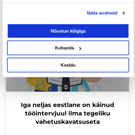
Loe lisaks
Näita andmeid
Nõustun kõigiga
Uuringud
Kohanda
Keeldu
Iga neljas eestlane on käinud
tööintervjuul ilma tegeliku
vahetuskavatsuseta