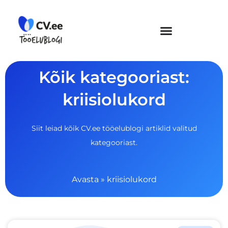
Skip
to
content
Kõik kategooriast:
kriisiolukord
Siit leiad kõik CV.ee tööelublogi artiklid valitud
kategooriast.
Avasta
»
kriisiolukord