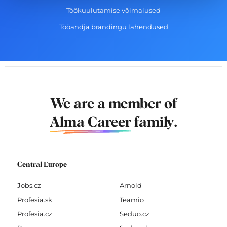
Töökuulutamise võimalused
Tööandja brändingu lahendused
We are a member of
Alma Career
family.
Central Europe
Jobs.cz
Arnold
Profesia.sk
Teamio
Profesia.cz
Seduo.cz