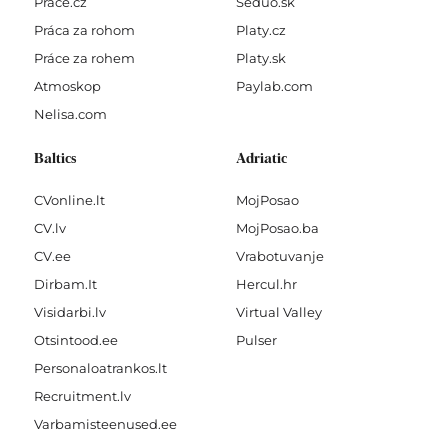
Prace.cz
Seduo.sk
Práca za rohom
Platy.cz
Práce za rohem
Platy.sk
Atmoskop
Paylab.com
Nelisa.com
Baltics
Adriatic
CVonline.lt
MojPosao
CV.lv
MojPosao.ba
CV.ee
Vrabotuvanje
Dirbam.It
Hercul.hr
Visidarbi.lv
Virtual Valley
Otsintood.ee
Pulser
Personaloatrankos.lt
Recruitment.lv
Varbamisteenused.ee