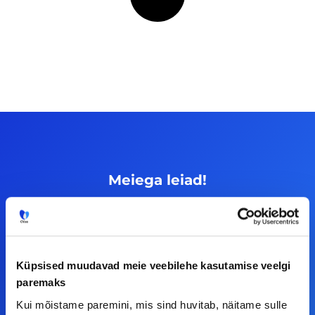
Meiega leiad!
Tööelublogi.ee lehelt leiad kõik vajaliku, et olla
kursis tööturu uudistega. Kui sul on
ettepanekuid erinevate teemade osas või soovid
Küpsised muudavad meie veebilehe kasutamise veelgi
teha koostööd, siis võta meiega julgelt ühendust.
paremaks
Kui mõistame paremini, mis sind huvitab, näitame sulle