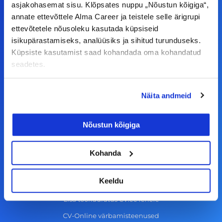
F
I
L
Y
asjakohasemat sisu. Klõpsates nuppu „Nõustun kõigiga“,
a
n
i
o
annate ettevõttele Alma Career ja teistele selle ärigrupi
ettevõtetele nõusoleku kasutada küpsiseid
c
s
n
u
© Alma Career Estonia OÜ
isikupärastamiseks, analüüsiks ja sihitud turunduseks.
e
t
k
t
Küpsiste kasutamist saad kohandada oma kohandatud
b
a
e
u
seadetes.
o
g
d
b
Tööotsijale
o
r
i
e
Näita andmeid
k
a
n
Tööpakkumised
-
m
Aktiveeri tööpakkumiste teavitus
Nõustun kõigiga
f
KKK
Kohanda
Kasutustingimused
Tööandjale
Keeldu
Lisa töökuulutus CV.ee lehele
CV-Online värbamisteenused