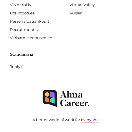
Visidarbi.lv
Virtual Valley
Otsintood.ee
Pulser
Personaloatrankos.lt
Recruitment.lv
Varbamisteenused.ee
Scandinavia
Jobly.fi
A better world of work for
everyone
.