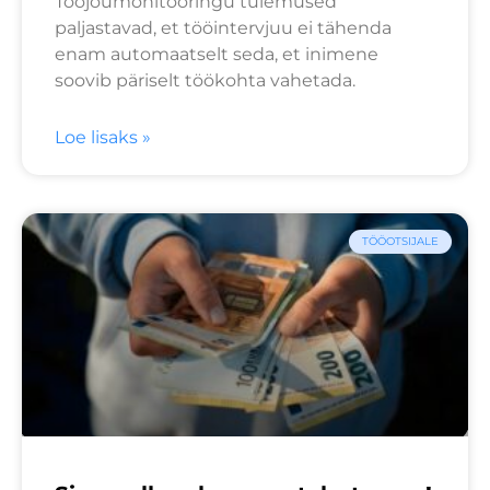
Tööjõumonitooringu tulemused
paljastavad, et tööintervjuu ei tähenda
enam automaatselt seda, et inimene
soovib päriselt töökohta vahetada.
Loe lisaks »
TÖÖOTSIJALE