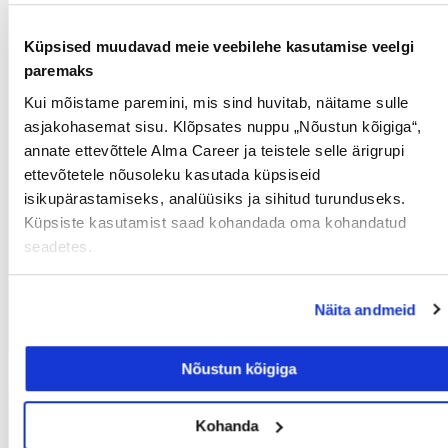
Küpsised muudavad meie veebilehe kasutamise veelgi
paremaks
CV näidis
Kui mõistame paremini, mis sind huvitab, näitame sulle
CV näidis ja CV koostamise juhend värbamisspetsialistide
asjakohasemat sisu. Klõpsates nuppu „Nõustun kõigiga“,
poolt. Juhend, kuidas luua atraktiivne CV, mis paistab silma.
annate ettevõttele Alma Career ja teistele selle ärigrupi
Loe lisaks »
ettevõtetele nõusoleku kasutada küpsiseid
isikupärastamiseks, analüüsiks ja sihitud turunduseks.
Küpsiste kasutamist saad kohandada oma kohandatud
seadetes.
Näita andmeid
Nõustun kõigiga
Kohanda