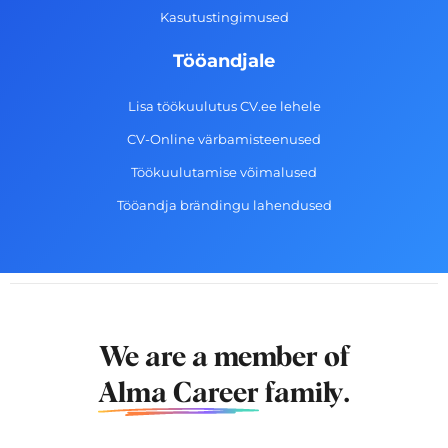
Kasutustingimused
Tööandjale
Lisa töökuulutus CV.ee lehele
CV-Online värbamisteenused
Töökuulutamise võimalused
Tööandja brändingu lahendused
We are a member of
Alma Career
family.