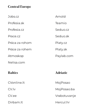
Central Europe
Jobs.cz
Arnold
Profesia.sk
Teamio
Profesia.cz
Seduo.cz
Prace.cz
Seduo.sk
Práca za rohom
Platy.cz
Práce za rohem
Platy.sk
Atmoskop
Paylab.com
Nelisa.com
Baltics
Adriatic
CVonline.lt
MojPosao
CV.lv
MojPosao.ba
CV.ee
Vrabotuvanje
Dirbam.It
Hercul.hr