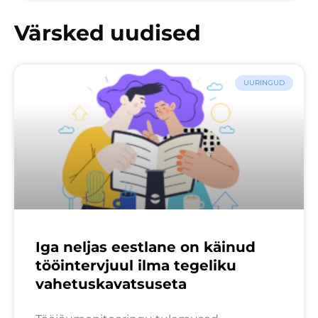
Värsked uudised
UURINGUD
Iga neljas eestlane on käinud
tööintervjuul ilma tegeliku
vahetuskavatsuseta