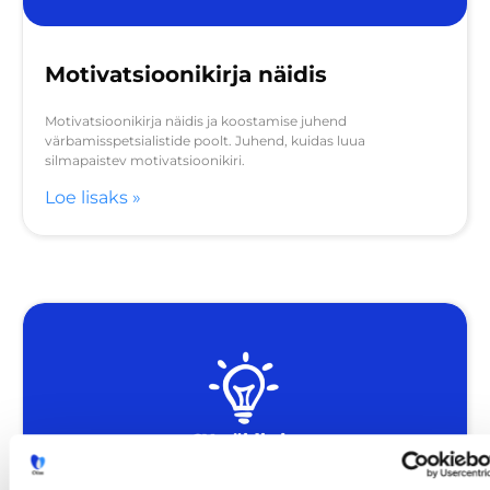
Motivatsioonikirja näidis
Motivatsioonikirja näidis ja koostamise juhend
värbamisspetsialistide poolt. Juhend, kuidas luua
silmapaistev motivatsioonikiri.
Loe lisaks »