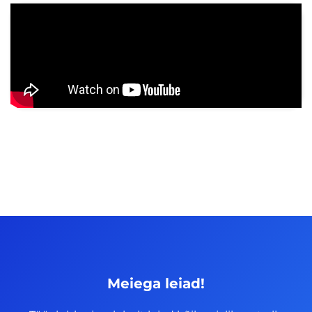
Meiega leiad!