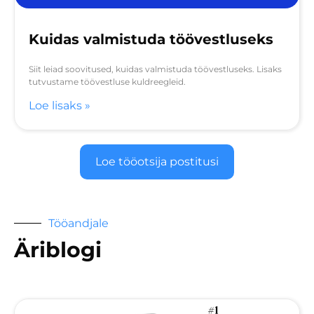
Kuidas valmistuda töövestluseks
Siit leiad soovitused, kuidas valmistuda töövestluseks. Lisaks
tutvustame töövestluse kuldreegleid.
Loe lisaks »
Loe tööotsija postitusi
Tööandjale
Äriblogi