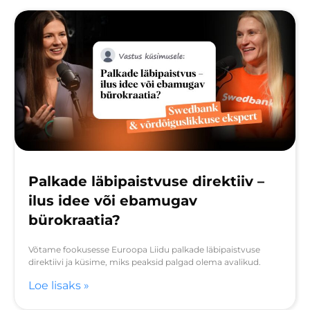
Palkade läbipaistvuse direktiiv –
ilus idee või ebamugav
bürokraatia?
Võtame fookusesse Euroopa Liidu palkade läbipaistvuse
direktiivi ja küsime, miks peaksid palgad olema avalikud.
Loe lisaks »