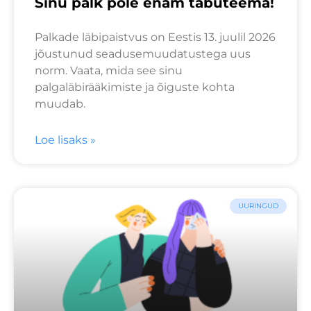
Sinu palk pole enam tabuteema!
Palkade läbipaistvus on Eestis 13. juulil 2026
jõustunud seadusemuudatustega uus
norm. Vaata, mida see sinu
palgaläbirääkimiste ja õiguste kohta
muudab.
Loe lisaks »
UURINGUD