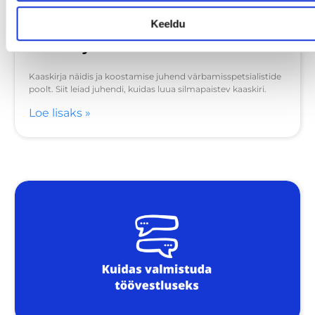
Keeldu
Kaaskirja näidis
Kaaskirja näidis ja koostamise juhend värbamisspetsialistide
poolt. Siit leiad juhendi, kuidas luua silmapaistev kaaskiri.
Loe lisaks »