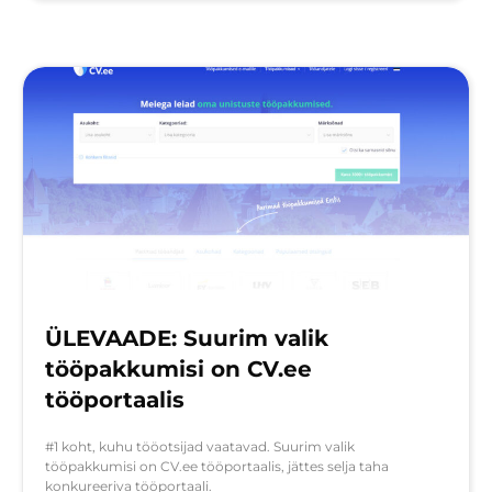
ÜLEVAADE: Suurim valik
tööpakkumisi on CV.ee
tööportaalis
#1 koht, kuhu tööotsijad vaatavad. Suurim valik
tööpakkumisi on CV.ee tööportaalis, jättes selja taha
konkureeriva tööportaali.