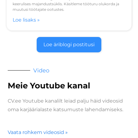
keerulises majandustsüklis. Käsitleme tööturu olukorda ja
muutusi töötajate ootustes.
Loe lisaks »
Loe äriblogi postitusi
Video
Meie Youtube kanal
CV.ee Youtube kanalilt leiad palju häid videosid
oma karjäärialaste katsumuste lahendamiseks.
Vaata rohkem videosid »