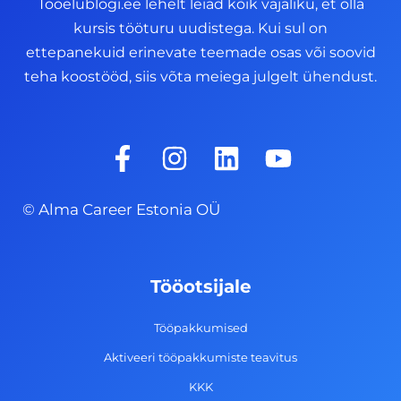
Tööelublogi.ee lehelt leiad kõik vajaliku, et olla
kursis tööturu uudistega. Kui sul on
ettepanekuid erinevate teemade osas või soovid
teha koostööd, siis võta meiega julgelt ühendust.
F
I
L
Y
a
n
i
o
c
s
n
u
© Alma Career Estonia OÜ
e
t
k
t
b
a
e
u
o
g
d
b
Tööotsijale
o
r
i
e
k
a
n
Tööpakkumised
-
m
Aktiveeri tööpakkumiste teavitus
f
KKK