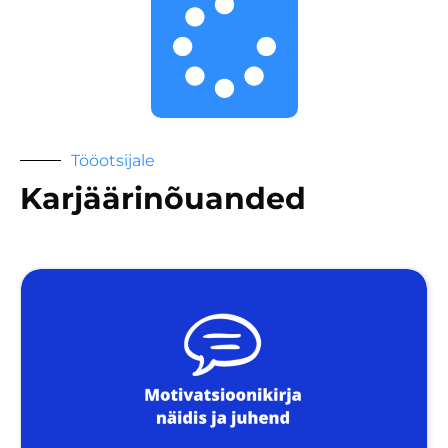
Tööotsijale
Karjäärinõuanded