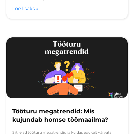
Loe lisaks »
Tööturu megatrendid: Mis
kujundab homse töömaailma?
Siit leiad tööturu megatrendid ja kuidas edukalt värvata