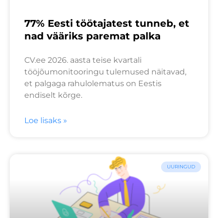
77% Eesti töötajatest tunneb, et
nad vääriks paremat palka
CV.ee 2026. aasta teise kvartali
tööjõumonitooringu tulemused näitavad,
et palgaga rahulolematus on Eestis
endiselt kõrge.
Loe lisaks »
UURINGUD