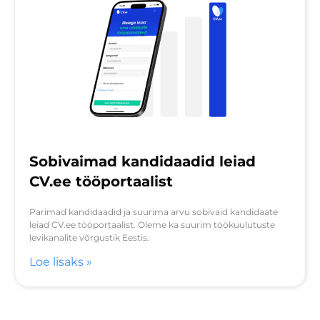
Sobivaimad kandidaadid leiad
CV.ee tööportaalist
Parimad kandidaadid ja suurima arvu sobivaid kandidaate
leiad CV.ee tööportaalist. Oleme ka suurim töökuulutuste
levikanalite võrgustik Eestis.
Loe lisaks »