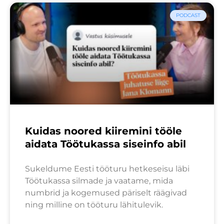
PODCAST
Kuidas noored kiiremini tööle
aidata Töötukassa siseinfo abil
Sukeldume Eesti tööturu hetkeseisu läbi
Töötukassa silmade ja vaatame, mida
numbrid ja kogemused päriselt räägivad
ning milline on tööturu lähitulevik.