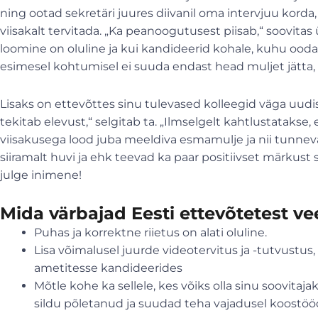
ning ootad sekretäri juures diivanil oma intervjuu korda
viisakalt tervitada. „Ka peanoogutusest piisab,“ soovita
loomine on oluline ja kui kandideerid kohale, kuhu oodat
esimesel kohtumisel ei suuda endast head muljet jätta, 
Lisaks on ettevõttes sinu tulevased kolleegid väga uu
tekitab elevust,“ selgitab ta. „Ilmselgelt kahtlustatakse,
viisakusega lood juba meeldiva esmamulje ja nii tunneva
siiramalt huvi ja ehk teevad ka paar positiivset märkust si
julge inimene!
Mida värbajad Eesti ettevõtetest ve
Puhas ja korrektne riietus on alati oluline.
Lisa võimalusel juurde videotervitus ja -tutvustus
ametitesse kandideerides
Mõtle kohe ka sellele, kes võiks olla sinu soovitajak
sildu põletanud ja suudad teha vajadusel koostöö