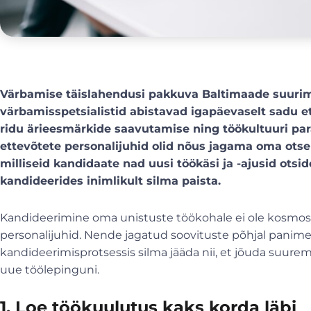
Värbamise täislahendusi pakkuva Baltimaade suurim
värbamisspetsialistid abistavad igapäevaselt sadu 
ridu ärieesmärkide saavutamise ning töökultuuri pa
ettevõtete personalijuhid olid nõus jagama oma otsek
milliseid kandidaate nad uusi töökäsi ja -ajusid otsi
kandideerides inimlikult silma paista.
Kandideerimine oma unistuste töökohale ei ole kosmos
personalijuhid. Nende jagatud soovituste põhjal panime 
kandideerimisprotsessis silma jääda nii, et jõuda suur
uue töölepinguni.
1. Loe töökuulutus kaks korda läbi