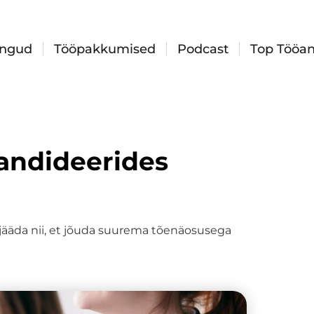
ingud
Tööpakkumised
Podcast
Top Tööan
 kandideerides
 jääda nii, et jõuda suurema tõenäosusega