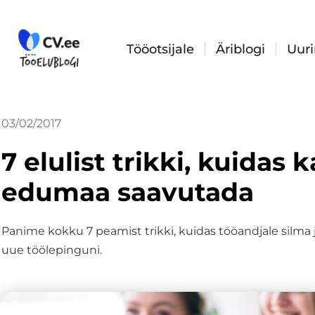
Skip
to
content
Tööotsijale
Äriblogi
Uur
03/02/2017
7 elulist trikki, kuidas
edumaa saavutada
Panime kokku 7 peamist trikki, kuidas tööandjale silma
uue töölepinguni.