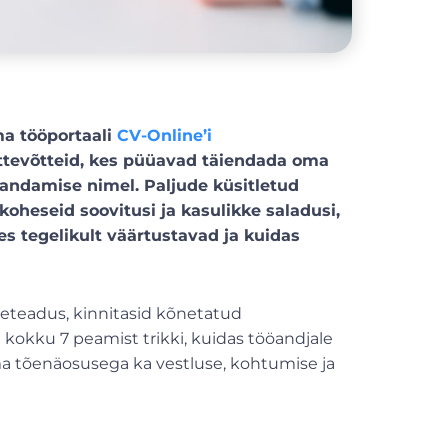
a tööportaali
CV-Online’i
ettevõtteid, kes püüavad täiendada oma
randamise nimel. Paljude küsitletud
oheseid soovitusi ja kasulikke saladusi,
des tegelikult väärtustavad ja kuidas
eteadus, kinnitasid kõnetatud
kokku 7 peamist trikki, kuidas tööandjale
ema tõenäosusega ka vestluse, kohtumise ja