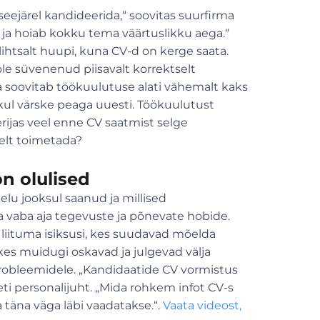
seejärel kandideerida,“ soovitas suurfirma
d ja hoiab kokku tema väärtuslikku aega.“
ihtsalt huupi, kuna CV-d on kerge saata.
le süvenenud piisavalt korrektselt
a soovitab töökuulutuse alati vähemalt kaks
kul värske peaga uuesti. Töökuulutust
ijas veel enne CV saatmist selge
selt toimetada?
n olulised
elu jooksul saanud ja millised
 vaba aja tegevuste ja põnevate hobide.
liituma isiksusi, kes suudavad mõelda
kes muidugi oskavad ja julgevad välja
robleemidele. „Kandidaatide CV vormistus
ti personalijuht. „Mida rohkem infot CV-s
 täna väga läbi vaadatakse.“.
Vaata videost,