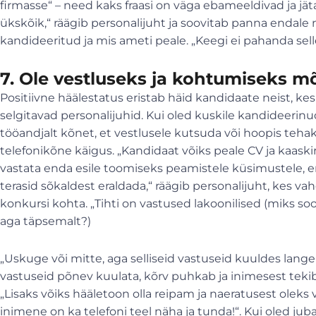
firmasse“ – need kaks fraasi on väga ebameeldivad ja jät
ükskõik,“ räägib personalijuht ja soovitab panna endale n
kandideeritud ja mis ameti peale. „Keegi ei pahanda selle
7. Ole vestluseks ja kohtumiseks mõ
Positiivne häälestatus eristab häid kandidaate neist, kes
selgitavad personalijuhid. Kui oled kuskile kandideeri
tööandjalt kõnet, et vestlusele kutsuda või hoopis teh
telefonikõne käigus. „Kandidaat võiks peale CV ja kaaski
vastata enda esile toomiseks peamistele küsimustele, 
terasid sõkaldest eraldada,“ räägib personalijuht, kes 
konkursi kohta. „Tihti on vastused lakoonilised (miks s
aga täpsemalt?)
„Uskuge või mitte, aga selliseid vastuseid kuuldes lange
vastuseid põnev kuulata, kõrv puhkab ja inimesest tekib
„Lisaks võiks hääletoon olla reipam ja naeratusest oleks 
inimene on ka telefoni teel näha ja tunda!“. Kui oled ju