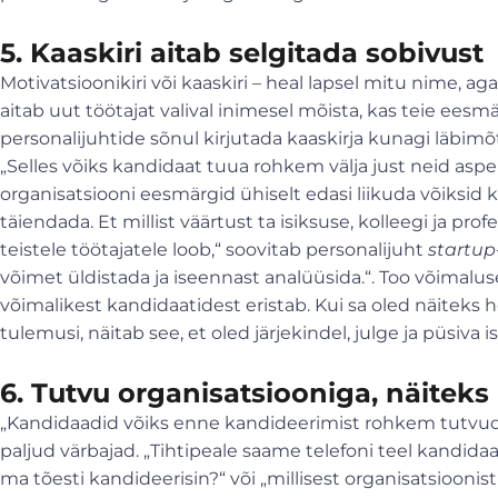
5. Kaaskiri aitab selgitada sobivust
Motivatsioonikiri või kaaskiri – heal lapsel mitu nime, 
aitab uut töötajat valival inimesel mõista, kas teie eesm
personalijuhtide sõnul kirjutada kaaskirja kunagi läbimõ
„Selles võiks kandidaat tuua rohkem välja just neid aspek
organisatsiooni eesmärgid ühiselt edasi liikuda võiksid 
täiendada. Et millist väärtust ta isiksuse, kolleegi ja prof
teistele töötajatele loob,“ soovitab personalijuht
startup
võimet üldistada ja iseennast analüüsida.“. Too võimalusel 
võimalikest kandidaatidest eristab. Kui sa oled näiteks
tulemusi, näitab see, et oled järjekindel, julge ja püsiva
6. Tutvu organisatsiooniga, näiteks
„Kandidaadid võiks enne kandideerimist rohkem tutvud
paljud värbajad. „Tihtipeale saame telefoni teel kandida
ma tõesti kandideerisin?“ või „millisest organisatsiooni