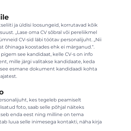
ile
ntseliiti ja üldisi loosungeid, korrutavad kõik
suust. „Lase oma CV sõbral või pereliikmel
ümneid CV-sid läbi töötav personalijuht. „Nii
ldust õhinaga koostades ehk ei märganud.“.
 pigem see kandidaat, kelle CV-s on info
t, mille järgi valitakse kandidaate, keda
kui see esmane dokument kandidaadi kohta
ajatest.
o
ersonalijuht, kes tegeleb peamiselt
satud foto, saab selle põhjal näiteks
litseb enda eest ning milline on tema
ab luua selle inimesega kontakti, näha kirja