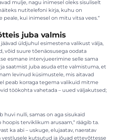
avad mulje, nagu inimesel oleks sisuliselt
äiteks nutitelefoni kirja, kuhu on
 peale, kui inimesel on mitu vitsa vees.“
tteis juba valmis
 jäävad üldjuhul esimestena valikust välja,
nud, võid suure tõenäosusega oodata
akse esmane intervjueerimine selle sama
rja saatmist juba asuda ette valmistuma, et
enam levinud küsimustele, mis aitavad
vahel peab korraga tegema valikuid mitme
oovid töökohta vahetada – uued väljakutsed;
b huvi nulli, samas on aga sisukaid
 hoopis terviklikum arusaam,“ räägib ta.
vast ka abi – uskuge, elujaatav, naeratav
ba vestlusele kutsutud ja jõuad ettevõttesse