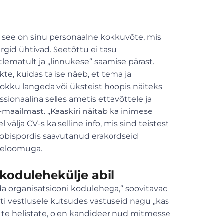
aga see on sinu personaalne kokkuvõte, mis
ärgid ühtivad. Seetõttu ei tasu
tlematult ja „linnukese“ saamise pärast.
te, kuidas ta ise näeb, et tema ja
kokku langeda või üksteist hoopis näiteks
essionaalina selles ametis ettevõttele ja
-maailmast. „Kaaskiri näitab ka inimese
välja CV-s ka selline info, mis sind teistest
 hobispordis saavutanud erakordseid
 iseloomuga.
 kodulehekülje abil
a organisatsiooni kodulehega,“ soovitavad
ati vestlusele kutsudes vastuseid nagu „kas
st te helistate, olen kandideerinud mitmesse