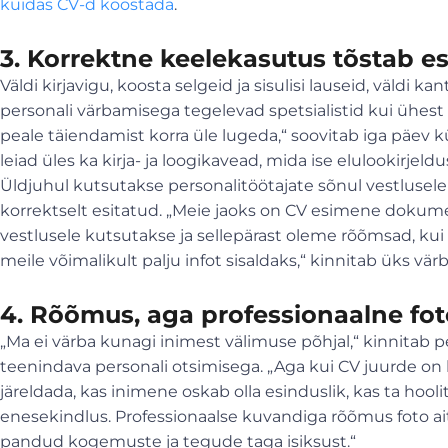
kuidas CV-d koostada
.
3. Korrektne keelekasutus tõstab es
Väldi kirjavigu, koosta selgeid ja sisulisi lauseid, väldi ka
personali värbamisega tegelevad spetsialistid kui ühest 
peale täiendamist korra üle lugeda,“ soovitab iga päev k
leiad üles ka kirja- ja loogikavead, mida ise elulookirje
Üldjuhul kutsutakse personalitöötajate sõnul vestlusele
korrektselt esitatud. „Meie jaoks on CV esimene dokumen
vestlusele kutsutakse ja sellepärast oleme rõõmsad, 
meile võimalikult palju infot sisaldaks,“ kinnitab üks värb
4. Rõõmus, aga professionaalne fot
„Ma ei värba kunagi inimest välimuse põhjal,“ kinnitab p
teenindava personali otsimisega. „Aga kui CV juurde on li
järeldada, kas inimene oskab olla esinduslik, kas ta hoo
enesekindlus. Professionaalse kuvandiga rõõmus foto ait
pandud kogemuste ja tegude taga isiksust.“