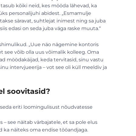
, tasub kõiki neid, kes mööda lähevad, ka
s üks personalijuhi abidest. „Esmamulje
akse säravat, suhtlejat inimest ning sa juba
siis edasi on seda juba väga raske muuta.“
dishimulikud. „Uue näo nägemine kontoris
 et see võib olla uus võimalik kolleeg. Oma
d möödakäijad, keda tervitasid, sinu vastu
nu intervjueerija – vot see oli küll meeldiv ja
el soovitasid?
, seda eriti loomingulisust nõudvatesse
s – see näitab värbajatele, et sa pole elus
d ka näiteks oma endise tööandjaga.