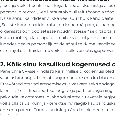
„Töötaja võiks hoolikamalt lugeda tööpakkumist ja alles 
personalidirektor. „See lihtsustab oluliselt tööandja töö
Naise sõnul kandideerib ikka veel suur hulk kandidaate l
„Selliste kandidaatide puhul on kohe märgata, et nad po
organisatsioonipoolsetesse nõudmistesse,“ selgitab ta j
korda mõttega läbi lugeda – näiteks õhtul ja siis hommi
lugedes peaks personalijuhtide sõnul tekkima kandideer
ettekujutus – kuidas ma võiksin selles ametis igapäeva
2. Kõik sinu kasulikud kogemused o
Pane oma CV-sse kindlasti kirja, milliseid kogemusi oled 
väärtushinnangud seeläbi kujundanud, seda ka läbi oma
Ettevõtted otsivad arenemiseks ja kasvamiseks endaga 
laiemalt, teha koostööd kolleegide ja partneritega ning 
pakkuda ka ootamatuid lahendusi ette tulevatele argip
võiks olla täiuslikum ja korrektsem,“ räägib kaubanduske
on, seda parem. Puuduliku infoga CV-d ei ole need, mida