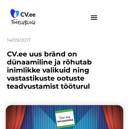
Skip
to
content
14/09/2017
CV.ee uus bränd on
dünaamiline ja rõhutab
inimlikke valikuid ning
vastastikuste ootuste
teadvustamist tööturul