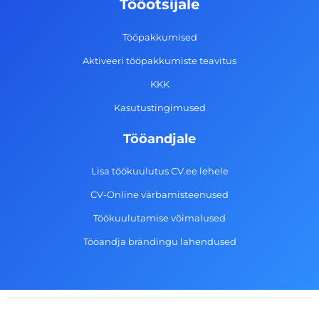
Tööotsijale
o
r
i
e
k
a
n
Tööpakkumised
-
m
Aktiveeri tööpakkumiste teavitus
f
KKK
Kasutustingimused
Tööandjale
Lisa töökuulutus CV.ee lehele
CV-Online värbamisteenused
Töökuulutamise võimalused
Tööandja brändingu lahendused