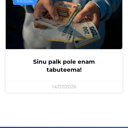
Tööotsijale
Sinu palk pole enam
tabuteema!
14/07/2026