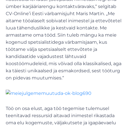
ümber karjääriarengu kontaktväravaks,“ selgitab
CV-Online’i Eesti värbamisjuht Maris Martin. „Me
aitame tööalaselt sobivatel inimestel ja ettevõtetel
luua tähenduslikke ja kestvaid kontakte. Me
armastame oma tööd. Siin tuleb mängu ka meie
kogenud spetsialistidega värbamisjaam, kus
töötame välja spetsiaalselt ettevõtete ja
kandidaatide vajadustest lähtuvaid
koostöömudeleid, mis võivad olla klassikalised, aga
ka täiesti unikaalsed ja esmakordsed, sest tööturg
on pidevas muutumises.“
Töö on osa elust, aga töö tegemise tulemusel
teenitavad ressursid aitavad inimestel rikastada
oma elu kogemuste, väljakutsete ja igapäevaelu