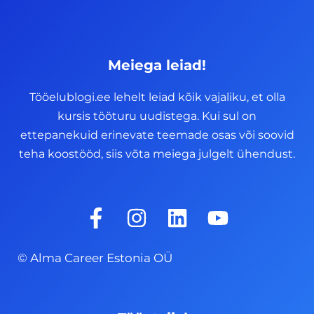
Meiega leiad!
Tööelublogi.ee lehelt leiad kõik vajaliku, et olla
kursis tööturu uudistega. Kui sul on
ettepanekuid erinevate teemade osas või soovid
teha koostööd, siis võta meiega julgelt ühendust.
F
I
L
Y
a
n
i
o
c
s
n
u
© Alma Career Estonia OÜ
e
t
k
t
b
a
e
u
o
g
d
b