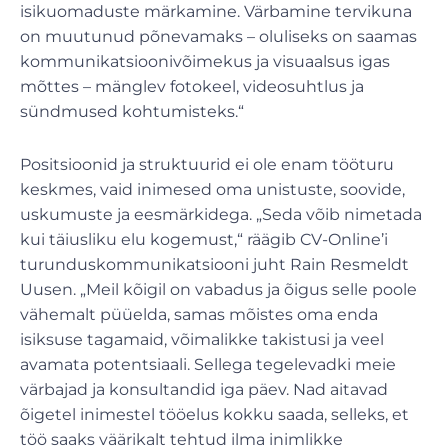
isikuomaduste märkamine. Värbamine tervikuna
on muutunud põnevamaks – oluliseks on saamas
kommunikatsioonivõimekus ja visuaalsus igas
mõttes – mänglev fotokeel, videosuhtlus ja
sündmused kohtumisteks.“
Positsioonid ja struktuurid ei ole enam tööturu
keskmes, vaid inimesed oma unistuste, soovide,
uskumuste ja eesmärkidega. „Seda võib nimetada
kui täiusliku elu kogemust,“ räägib CV-Online’i
turunduskommunikatsiooni juht Rain Resmeldt
Uusen. „Meil kõigil on vabadus ja õigus selle poole
vähemalt püüelda, samas mõistes oma enda
isiksuse tagamaid, võimalikke takistusi ja veel
avamata potentsiaali. Sellega tegelevadki meie
värbajad ja konsultandid iga päev. Nad aitavad
õigetel inimestel tööelus kokku saada, selleks, et
töö saaks väärikalt tehtud ilma inimlikke