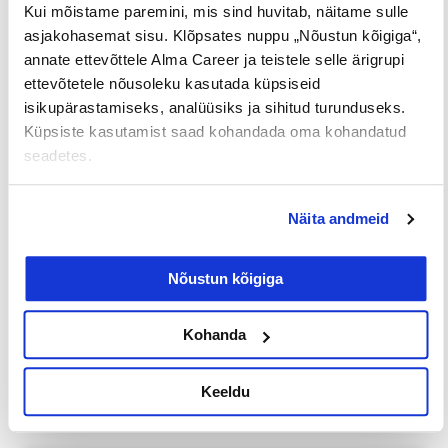
Kui mõistame paremini, mis sind huvitab, näitame sulle
2500€
võimalus
noortele
asjakohasemat sisu. Klõpsates nuppu „Nõustun kõigiga“,
annate ettevõttele Alma Career ja teistele selle ärigrupi
ettevõtetele nõusoleku kasutada küpsiseid
Jaga postitust
isikupärastamiseks, analüüsiks ja sihitud turunduseks.
Küpsiste kasutamist saad kohandada oma kohandatud
seadetes.
Prev
Nex
Näita andmeid
EELMINE
JÄRGMINE
Nõustun kõigiga
Kohanda
Loe lisaks
Keeldu