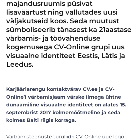
majandusruumis püsivat
lisaväärtust ning vallutades uusi
väljakutseid koos. Seda muutust
sümboliseerib tänasest ka 21aastase
värbamis- ja töövahenduse
kogemusega CV-Online grupi uus
visuaalne identiteet Eestis, Lätis ja
Leedus.
Karjääriarengu kontaktvärav CV.ee ja CV-
Online’i värbamisjaam värske ilmega ühtne
dünaamiline visuaalne identiteet on alates 15.
septembrist 2017 kolmemõõtmeline ja seda
kolmes Balti riigis korraga.
Värbamisteenuste turuliidri CV-Online uue logo