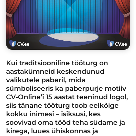
Kui traditsiooniline tööturg on
aastakümneid keskendunud
valikutele paberil, mida
sümboliseeris ka paberpurje motiiv
CV-Online’i 15 aastat teeninud logol,
siis tänane tööturg toob eelkõige
kokku inimesi – isiksusi, kes
soovivad oma tööd teha südame ja
kirega, luues ühiskonnas ja