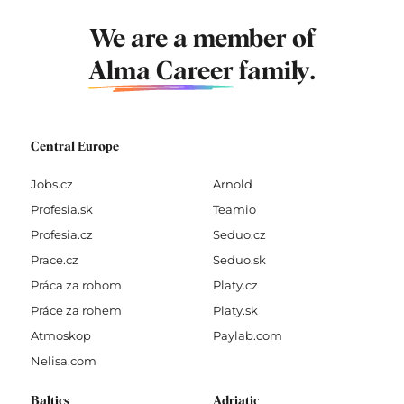
We are a member of
Alma Career
family.
Central Europe
Jobs.cz
Arnold
Profesia.sk
Teamio
Profesia.cz
Seduo.cz
Prace.cz
Seduo.sk
Práca za rohom
Platy.cz
Práce za rohem
Platy.sk
Atmoskop
Paylab.com
Nelisa.com
Baltics
Adriatic