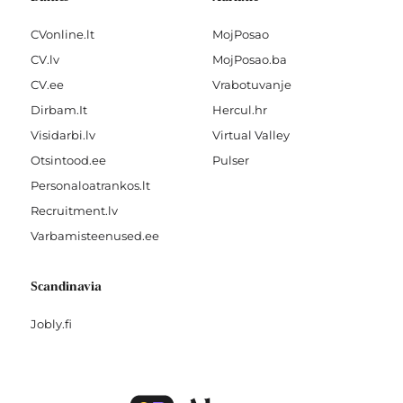
CVonline.lt
MojPosao
CV.lv
MojPosao.ba
CV.ee
Vrabotuvanje
Dirbam.It
Hercul.hr
Visidarbi.lv
Virtual Valley
Otsintood.ee
Pulser
Personaloatrankos.lt
Recruitment.lv
Varbamisteenused.ee
Scandinavia
Jobly.fi