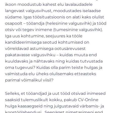
ikoon moodustub kahest elu lavalaudadele
langevast valgusvihust, moodustades iselaadse
südame. Igas töösituatsioonis on alati kaks olulist
osapoolt – tööandja (helesinine valgusvihk) ja tööd
otsiv või tegev inimene (tumesinine valgusvihk).
Iga uus kohtumine, seejuures ka tööle
kandideerimisega seotud kohtumised on
võrreldavad astumisega ootusärevusest
pakatavasse valgusvihku – kuidas muuta end
kuuldavaks ja nähtavaks ning kuidas tutvustada
oma tugevusi? Kuidas olla parim teiste hulgas ja
valmistuda elu üheks olulisemaks etteasteks
parimal võimalikul viisil?
Selleks, et tööandjad ja uut tööd otsivad inimesed
saaksid tulemuslikult kokku, pakub CV-Online
hulga kaasaegseid ning julgustavaid värbamis- ja
koostöölahendusi. „Seepärast nimetasimegi end