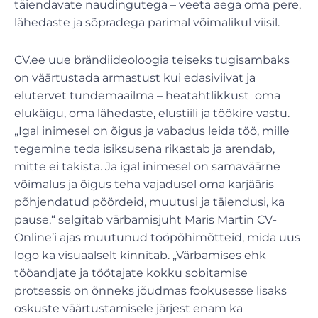
täiendavate naudingutega – veeta aega oma pere,
lähedaste ja sõpradega parimal võimalikul viisil.
CV.ee uue brändiideoloogia teiseks tugisambaks
on väärtustada armastust kui edasiviivat ja
elutervet tundemaailma – heatahtlikkust oma
elukäigu, oma lähedaste, elustiili ja töökire vastu.
„Igal inimesel on õigus ja vabadus leida töö, mille
tegemine teda isiksusena rikastab ja arendab,
mitte ei takista. Ja igal inimesel on samaväärne
võimalus ja õigus teha vajadusel oma karjääris
põhjendatud pöördeid, muutusi ja täiendusi, ka
pause,“ selgitab värbamisjuht Maris Martin CV-
Online’i ajas muutunud tööpõhimõtteid, mida uus
logo ka visuaalselt kinnitab. „Värbamises ehk
tööandjate ja töötajate kokku sobitamise
protsessis on õnneks jõudmas fookusesse lisaks
oskuste väärtustamisele järjest enam ka