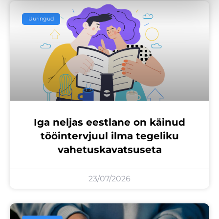
Uuringud
Iga neljas eestlane on käinud
tööintervjuul ilma tegeliku
vahetuskavatsuseta
23/07/2026