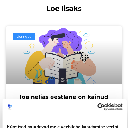
Loe lisaks
Uuringud
Iga neljas eestlane on käinud
tööintervjuul ilma tegeliku
vahetuskavatsuseta
Küpsised muudavad meie veebilehe kasutamise veelgi