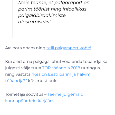
Meie teame, et palgaraport on
parim tööriist ning infoallikas
palgaläbirääkimiste
alustamiseks!
Ära oota enam ning
telli palgaraport kohe!
Kui oled oma palgaga rahul võid enda tööandja ka
julgesti välja tuua
TOP tööandja 2018
uuringus
ning vastata
”Kes on Eesti parim ja halvim
tööandja?”
küsimustikule.
Toimetaja soovitus –
Teeme julgemaid
kannapöördeid karjääris!