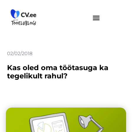
Skip
to
content
02/02/2018
Kas oled oma töötasuga ka
tegelikult rahul?