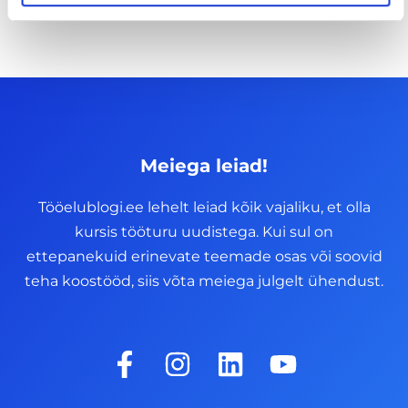
Meiega leiad!
Tööelublogi.ee lehelt leiad kõik vajaliku, et olla
kursis tööturu uudistega. Kui sul on
ettepanekuid erinevate teemade osas või soovid
teha koostööd, siis võta meiega julgelt ühendust.
F
I
L
Y
a
n
i
o
c
s
n
u