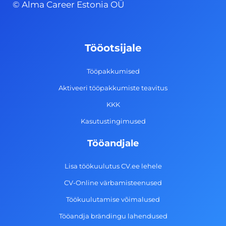
© Alma Career Estonia OÜ
e
t
k
t
b
a
e
u
o
g
d
b
Tööotsijale
o
r
i
e
k
a
n
Tööpakkumised
-
m
Aktiveeri tööpakkumiste teavitus
f
KKK
Kasutustingimused
Tööandjale
Lisa töökuulutus CV.ee lehele
CV-Online värbamisteenused
Töökuulutamise võimalused
Tööandja brändingu lahendused