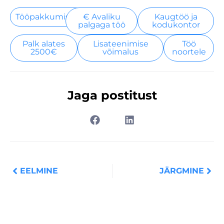
Tööpakkumised
€ Avaliku
Kaugtöö ja
palgaga töö
kodukontor
Palk alates
Lisateenimise
Töö
2500€
võimalus
noortele
Jaga postitust
Prev
Nex
EELMINE
JÄRGMINE