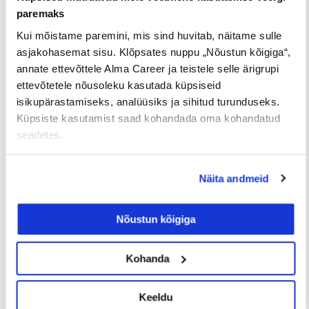
23/07/2026
paremaks
Kui mõistame paremini, mis sind huvitab, näitame sulle
asjakohasemat sisu. Klõpsates nuppu „Nõustun kõigiga“,
Tööotsijale
annate ettevõttele Alma Career ja teistele selle ärigrupi
ettevõtetele nõusoleku kasutada küpsiseid
isikupärastamiseks, analüüsiks ja sihitud turunduseks.
Küpsiste kasutamist saad kohandada oma kohandatud
seadetes.
Näita andmeid
Sinu palk pole enam
Nõustun kõigiga
tabuteema!
Kohanda
14/07/2026
Keeldu