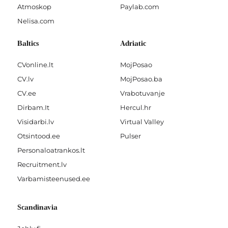
Atmoskop
Paylab.com
Nelisa.com
Baltics
Adriatic
CVonline.lt
MojPosao
CV.lv
MojPosao.ba
CV.ee
Vrabotuvanje
Dirbam.It
Hercul.hr
Visidarbi.lv
Virtual Valley
Otsintood.ee
Pulser
Personaloatrankos.lt
Recruitment.lv
Varbamisteenused.ee
Scandinavia