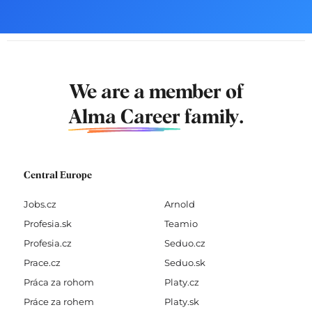
We are a member of
Alma Career
family.
Central Europe
Jobs.cz
Arnold
Profesia.sk
Teamio
Profesia.cz
Seduo.cz
Prace.cz
Seduo.sk
Práca za rohom
Platy.cz
Práce za rohem
Platy.sk