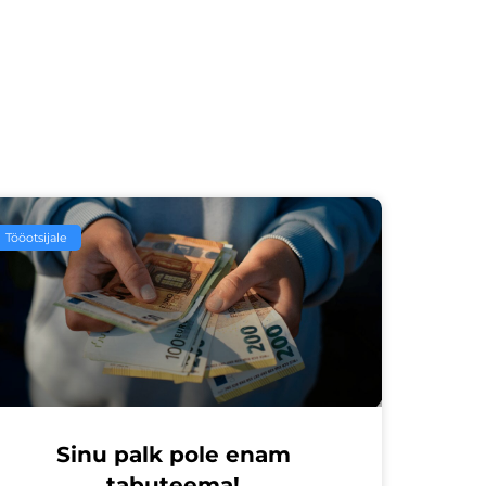
Tööotsijale
Sinu palk pole enam
tabuteema!