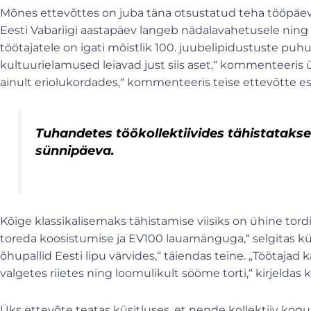
Mõnes ettevõttes on juba täna otsustatud teha tööpäev 
Eesti Vabariigi aastapäev langeb nädalavahetusele ning
töötajatele on igati mõistlik 100. juubelipidustuste puhu
kultuurielamused leiavad just siis aset,“ kommenteeris
ainult eriolukordades,“ kommenteeris teise ettevõtte es
Tuhandetes t
öökollektiivides t
ähistatakse
s
ünnip
äeva.
Kõige klassikalisemaks tähistamise viisiks on ühine tord
toreda koosistumise ja EV100 lauamänguga,“ selgitas küs
õhupallid Eesti lipu värvides,“ täiendas teine. „Töötajad
valgetes riietes ning loomulikult sööme torti,“ kirjeldas
Üks ettevõte teatas küsitluses, et nende kollektiiv kog