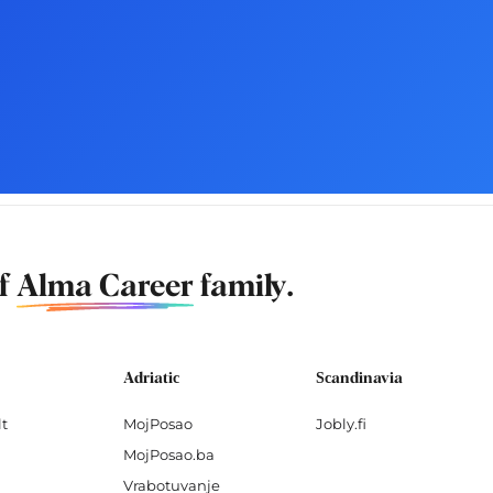
of
Alma Career
family.
Adriatic
Scandinavia
lt
MojPosao
Jobly.fi
MojPosao.ba
Vrabotuvanje