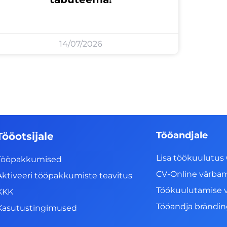
14/07/2026
Tööandjale
Tööotsijale
Lisa töökuulutus 
Tööpakkumised
CV-Online värba
Aktiveeri tööpakkumiste teavitus
Töökuulutamise 
KKK
Tööandja brändi
Kasutustingimused