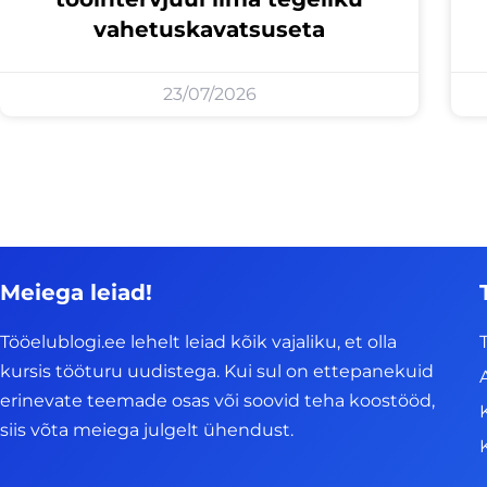
vahetuskavatsuseta
23/07/2026
Meiega leiad!
Tööelublogi.ee lehelt leiad kõik vajaliku, et olla
kursis tööturu uudistega. Kui sul on ettepanekuid
erinevate teemade osas või soovid teha koostööd,
siis võta meiega julgelt ühendust.