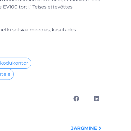
EV100 torti.“ Teises ettevõttes
hetki sotsiaalmeedias, kasutades
 kodukontor
rtele
Next
JÄRGMINE