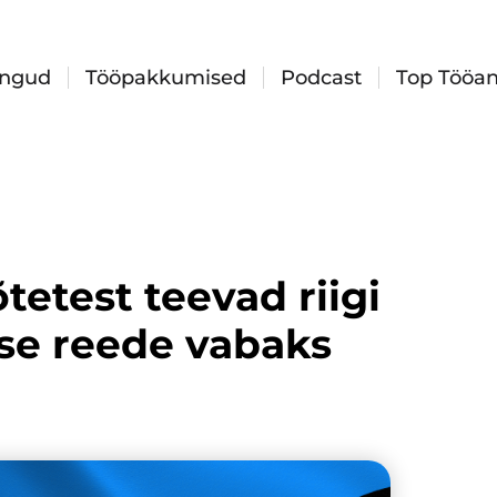
ingud
Tööpakkumised
Podcast
Top Tööan
õtetest teevad riigi
se reede vabaks