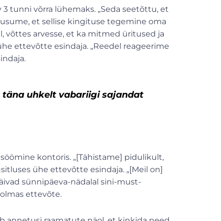
3 tunni võrra lühemaks. „Seda seetõttu, et
 usume, et sellise kingituse tegemine oma
l, võttes arvesse, et ka mitmed üritused ja
 ühe ettevõtte esindaja. „Reedel reageerime
indaja.
 t
äna uhkelt vabariigi sajandat
isöömine kontoris. „[Tähistame] pidulikult,
itluses ühe ettevõtte esindaja. „[Meil on]
 käivad sünnipäeva-nädalal sini-must-
 kolmas ettevõte.
ub annetusi raamatute näol, et kinkida need