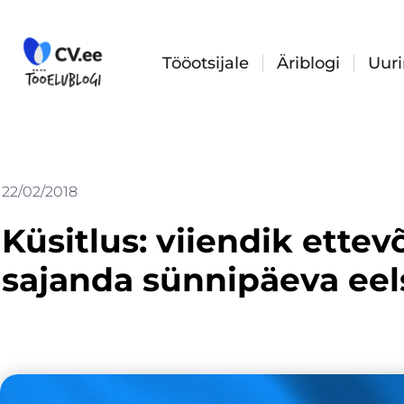
Skip
to
content
Tööotsijale
Äriblogi
Uur
22/02/2018
Küsitlus: viiendik ettev
sajanda sünnipäeva eel