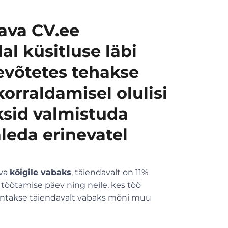
ava CV.ee
al k
üsitluse l
äbi
ev
õtetes tehakse
korraldamisel olulisi
ksid valmistuda
leda erinevatel
eva
k
õigile vabaks
, täiendavalt on 11%
 töötamise päev ning neile, kes töö
 antakse täiendavalt vabaks mõni muu