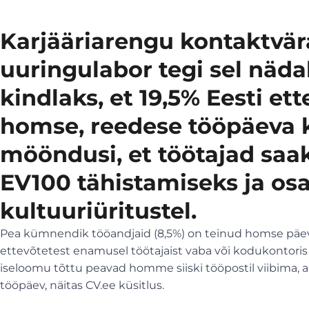
Karj
ääriarengu kontaktv
är
uuringulabor tegi sel n
ädal
kindlaks, et 19,5% Eesti ett
homse, reedese t
ööp
äeva 
m
ööndusi, et t
öötajad saa
EV100 t
ähistamiseks ja osa
kultuuri
üritustel.
Pea kümnendik tööandjaid (8,5%) on teinud homse pä
ettevõtetest enamusel töötajaist vaba või kodukontoris
iseloomu tõttu peavad homme siiski tööpostil viibima,
tööpäev, näitas CV.ee küsitlus.