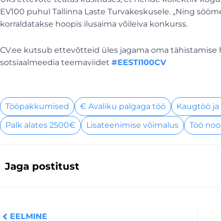
EV100 puhul Tallinna Laste Turvakeskusele. „Ning sööme 
korraldatakse hoopis ilusaima võileiva konkurss.
CV.ee kutsub ettevõtteid üles jagama oma tähistamise 
sotsiaalmeedia teemaviidet
#EESTI100CV
Tööpakkumised
€ Avaliku palgaga töö
Kaugtöö ja
Palk alates 2500€
Lisateenimise võimalus
Töö noo
Jaga postitust
Prev
EELMINE