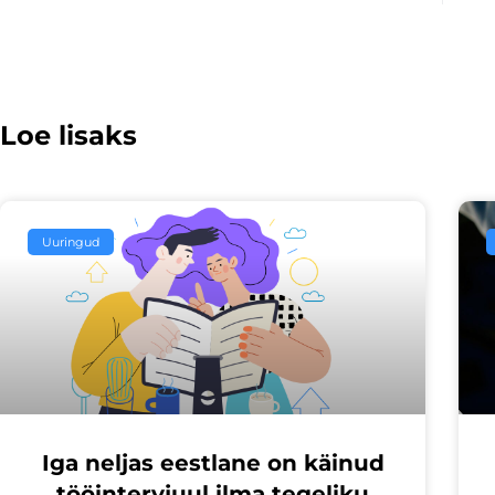
Loe lisaks
Uuringud
Iga neljas eestlane on käinud
tööintervjuul ilma tegeliku