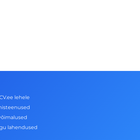
CV.ee lehele
misteenused
võimalused
ngu lahendused