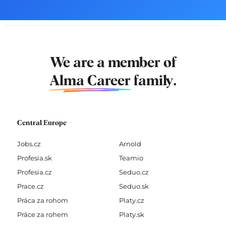
We are a member of
Alma Career
family.
Central Europe
Jobs.cz
Arnold
Profesia.sk
Teamio
Profesia.cz
Seduo.cz
Prace.cz
Seduo.sk
Práca za rohom
Platy.cz
Práce za rohem
Platy.sk