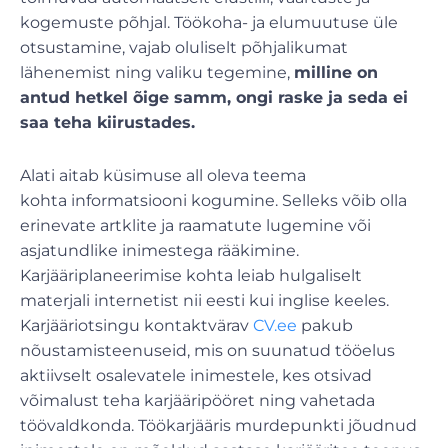
kogemuste põhjal. Töökoha- ja elumuutuse üle
otsustamine, vajab oluliselt põhjalikumat
lähenemist ning valiku tegemine,
milline on
antud hetkel õige samm, ongi raske ja seda ei
saa teha kiirustades.
Alati aitab küsimuse all oleva teema
kohta informatsiooni kogumine. Selleks võib olla
erinevate artklite ja raamatute lugemine või
asjatundlike inimestega rääkimine.
Karjääriplaneerimise kohta leiab hulgaliselt
materjali internetist nii eesti kui inglise keeles.
Karjääriotsingu kontaktvärav
CV.ee
pakub
nõustamisteenuseid, mis on suunatud tööelus
aktiivselt osalevatele inimestele, kes otsivad
võimalust teha karjääripööret ning vahetada
töövaldkonda. Töökarjääris murdepunkti jõudnud