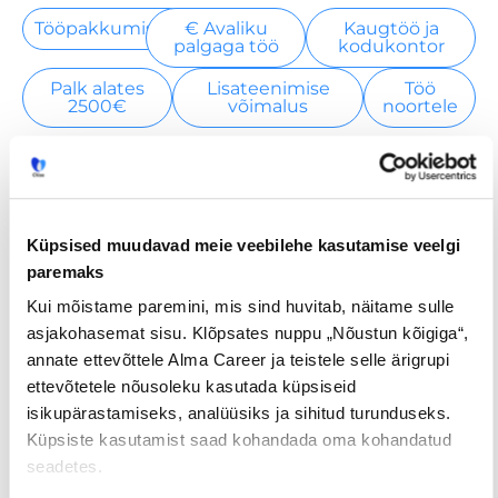
Tööpakkumised
€ Avaliku
Kaugtöö ja
palgaga töö
kodukontor
Palk alates
Lisateenimise
Töö
2500€
võimalus
noortele
Jaga postitust
Küpsised muudavad meie veebilehe kasutamise veelgi
paremaks
Kui mõistame paremini, mis sind huvitab, näitame sulle
Prev
Nex
asjakohasemat sisu. Klõpsates nuppu „Nõustun kõigiga“,
annate ettevõttele Alma Career ja teistele selle ärigrupi
EELMINE
JÄRGMINE
ettevõtetele nõusoleku kasutada küpsiseid
isikupärastamiseks, analüüsiks ja sihitud turunduseks.
Küpsiste kasutamist saad kohandada oma kohandatud
seadetes.