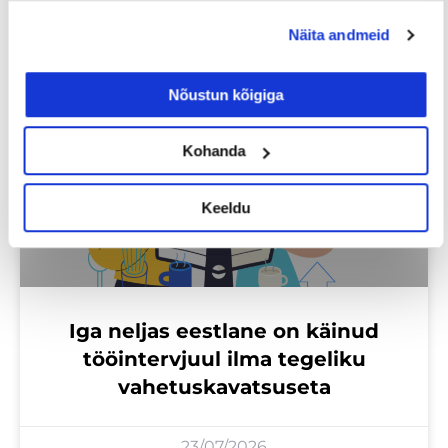
Loe lisaks
Näita andmeid
Nõustun kõigiga
Uuringud
Kohanda
Keeldu
Iga neljas eestlane on käinud
tööintervjuul ilma tegeliku
vahetuskavatsuseta
23/07/2026