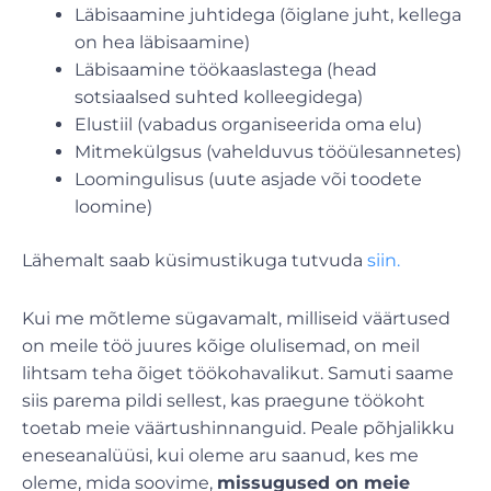
Läbisaamine juhtidega (õiglane juht, kellega
on hea läbisaamine)
Läbisaamine töökaaslastega (head
sotsiaalsed suhted kolleegidega)
Elustiil (vabadus organiseerida oma elu)
Mitmekülgsus (vahelduvus tööülesannetes)
Loomingulisus (uute asjade või toodete
loomine)
Lähemalt saab küsimustikuga tutvuda
siin.
Kui me mõtleme sügavamalt, milliseid väärtused
on meile töö juures kõige olulisemad, on meil
lihtsam teha õiget töökohavalikut. Samuti saame
siis parema pildi sellest, kas praegune töökoht
toetab meie väärtushinnanguid.
Peale põhjalikku
eneseanalüüsi, kui oleme aru saanud, kes me
oleme, mida soovime,
missugused on meie