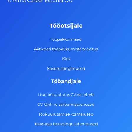
© Alma Career Estonia OÜ
e
t
k
t
b
a
e
u
o
g
d
b
Tööotsijale
o
r
i
e
k
a
n
Tööpakkumised
-
m
Aktiveeri tööpakkumiste teavitus
f
KKK
Kasutustingimused
Tööandjale
Lisa töökuulutus CV.ee lehele
CV-Online värbamisteenused
Töökuulutamise võimalused
Tööandja brändingu lahendused