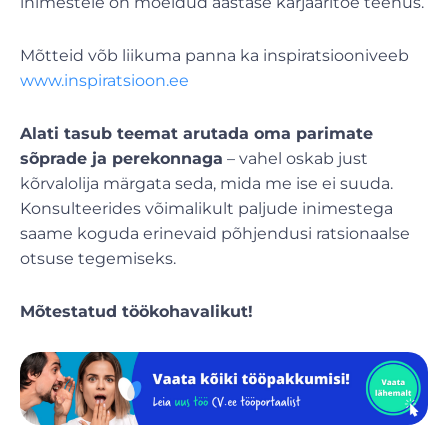
inimestele on mõeldud aastase karjääritoe teenus.
Mõtteid võb liikuma panna ka inspiratsiooniveeb
www.inspiratsioon.ee
Alati tasub teemat arutada oma parimate
sõprade ja perekonnaga
– vahel oskab just
kõrvalolija märgata seda, mida me ise ei suuda.
Konsulteerides võimalikult paljude inimestega
saame koguda erinevaid põhjendusi ratsionaalse
otsuse tegemiseks.
Mõtestatud töökohavalikut!