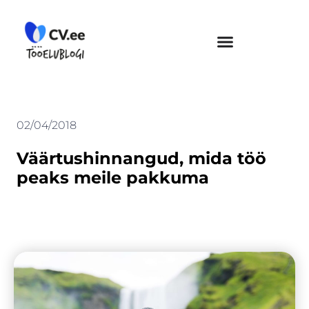
Skip
to
content
02/04/2018
Väärtushinnangud, mida töö
peaks meile pakkuma