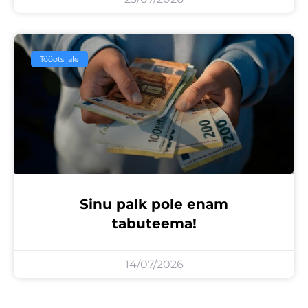
Tööotsijale
Sinu palk pole enam
tabuteema!
14/07/2026