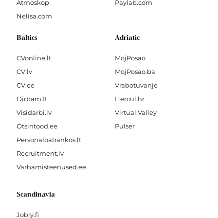
Atmoskop
Paylab.com
Nelisa.com
Baltics
Adriatic
CVonline.lt
MojPosao
CV.lv
MojPosao.ba
CV.ee
Vrabotuvanje
Dirbam.It
Hercul.hr
Visidarbi.lv
Virtual Valley
Otsintood.ee
Pulser
Personaloatrankos.lt
Recruitment.lv
Varbamisteenused.ee
Scandinavia
Jobly.fi