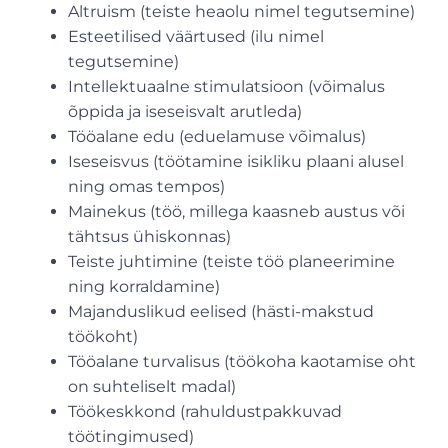
Altruism (teiste heaolu nimel tegutsemine)
Esteetilised väärtused (ilu nimel
tegutsemine)
Intellektuaalne stimulatsioon (võimalus
õppida ja iseseisvalt arutleda)
Tööalane edu (eduelamuse võimalus)
Iseseisvus (töötamine isikliku plaani alusel
ning omas tempos)
Mainekus (töö, millega kaasneb austus või
tähtsus ühiskonnas)
Teiste juhtimine (teiste töö planeerimine
ning korraldamine)
Majanduslikud eelised (hästi-makstud
töökoht)
Tööalane turvalisus (töökoha kaotamise oht
on suhteliselt madal)
Töökeskkond (rahuldustpakkuvad
töötingimused)