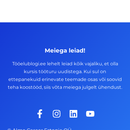
Meiega leiad!
Tööelublogi.ee lehelt leiad kõik vajaliku, et olla
kursis tööturu uudistega. Kui sul on
ettepanekuid erinevate teemade osas või soovid
teha koostööd, siis võta meiega julgelt ühendust.
F
I
L
Y
a
n
i
o
c
s
n
u