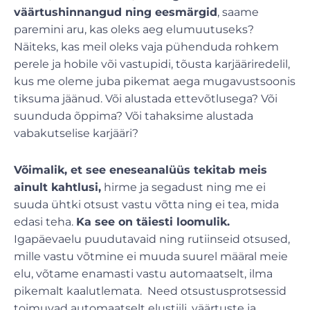
väärtushinnangud ning eesmärgid
, saame
paremini aru, kas oleks aeg elumuutuseks?
Näiteks, kas meil oleks vaja pühenduda rohkem
perele ja hobile või vastupidi, tõusta karjääriredelil,
kus me oleme juba pikemat aega mugavustsoonis
tiksuma jäänud. Või alustada ettevõtlusega? Või
suunduda õppima? Või tahaksime alustada
vabakutselise karjääri?
Võimalik, et see eneseanalüüs tekitab meis
ainult kahtlusi,
hirme ja segadust ning me ei
suuda ühtki otsust vastu võtta ning ei tea, mida
edasi teha.
Ka see on täiesti loomulik.
Igapäevaelu puudutavaid ning rutiinseid otsused,
mille vastu võtmine ei muuda suurel määral meie
elu, võtame enamasti vastu automaatselt, ilma
pikemalt kaalutlemata. Need otsustusprotsessid
toimuvad automaatselt elustiili, väärtuste ja