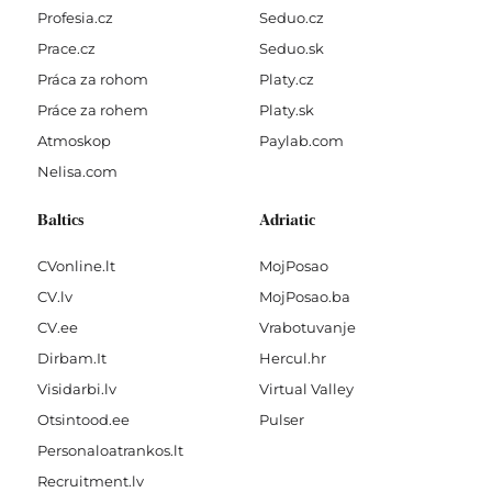
Profesia.cz
Seduo.cz
Prace.cz
Seduo.sk
Práca za rohom
Platy.cz
Práce za rohem
Platy.sk
Atmoskop
Paylab.com
Nelisa.com
Baltics
Adriatic
CVonline.lt
MojPosao
CV.lv
MojPosao.ba
CV.ee
Vrabotuvanje
Dirbam.It
Hercul.hr
Visidarbi.lv
Virtual Valley
Otsintood.ee
Pulser
Personaloatrankos.lt
Recruitment.lv