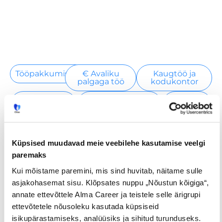
Tööpakkumised
€ Avaliku
Kaugtöö ja
palgaga töö
kodukontor
Palk alates
Lisateenimise
Töö
2500€
võimalus
noortele
Küpsised muudavad meie veebilehe kasutamise veelgi
Jaga postitust
paremaks
Kui mõistame paremini, mis sind huvitab, näitame sulle
asjakohasemat sisu. Klõpsates nuppu „Nõustun kõigiga“,
annate ettevõttele Alma Career ja teistele selle ärigrupi
Prev
Nex
ettevõtetele nõusoleku kasutada küpsiseid
isikupärastamiseks, analüüsiks ja sihitud turunduseks.