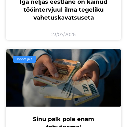
Iga neljas eestlane on käinud
tööintervjuul ilma tegeliku
vahetuskavatsuseta
23/07/2026
Tööotsijale
Sinu palk pole enam
tabuteema!