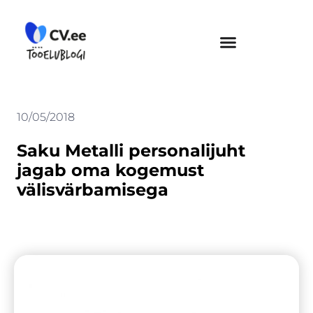
Skip
to
content
10/05/2018
Saku Metalli personalijuht
jagab oma kogemust
välisvärbamisega