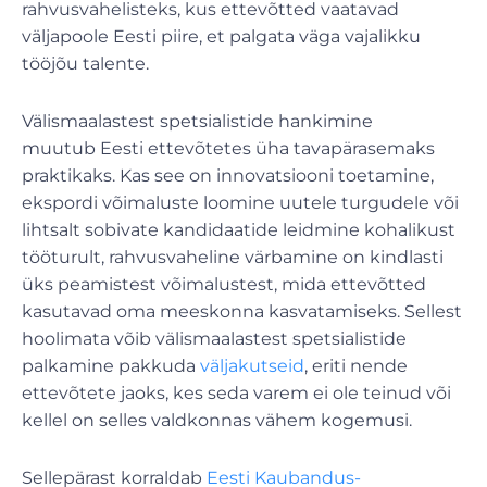
rahvusvahelisteks, kus ettevõtted vaatavad
väljapoole Eesti piire, et palgata väga vajalikku
tööjõu talente.
Välismaalastest spetsialistide hankimine
muutub Eesti ettevõtetes üha tavapärasemaks
praktikaks. Kas see on innovatsiooni toetamine,
ekspordi võimaluste loomine uutele turgudele või
lihtsalt sobivate kandidaatide leidmine kohalikust
tööturult, rahvusvaheline värbamine on kindlasti
üks peamistest võimalustest, mida ettevõtted
kasutavad oma meeskonna kasvatamiseks. Sellest
hoolimata võib välismaalastest spetsialistide
palkamine pakkuda
väljakutseid
, eriti nende
ettevõtete jaoks, kes seda varem ei ole teinud või
kellel on selles valdkonnas vähem kogemusi.
Sellepärast korraldab
Eesti Kaubandus-