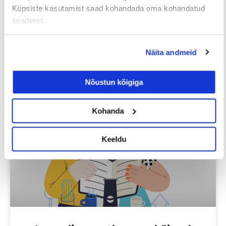
EELMINE
JÄRGMINE
Küpsiste kasutamist saad kohandada oma kohandatud
seadetes.
Näita andmeid
Loe lisaks
Nõustun kõigiga
Kohanda
Uuringud
Keeldu