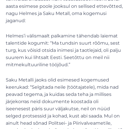
aasta esimese poole jooksul on sellised ettevõtted,
nagu Helmes ja Saku Metall, oma kogemusi
jaganud:
Helmes’i välismaalt palkamine tähendab laiemat
talentide kogumit: “Ma tundsin suurt rõõmu, sest
turg, kus võisid otsida inimesi ja taotlejaid, oli palju
suurem kui lihtsalt Eesti. Seetõttu on meil nii
mitmekultuuriline tööjõud.”
Saku Metalli jaoks olid esimesed kogemused
keerukad: “Selgitada neile (töötajatele), mida nad
peavad tegema, ja kuidas seda teha ja millises
järjekorras neid dokumente koostada oli
iseenesest päris suur väljakutse, neil on nüüd
selged protsessid ja kohad, kust abi saada. Mul on
ainult head sõnad Politsei- ja Piirivalveametile,