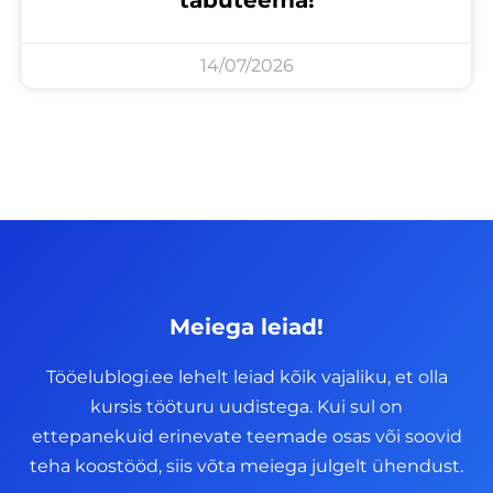
14/07/2026
Meiega leiad!
Tööelublogi.ee lehelt leiad kõik vajaliku, et olla
kursis tööturu uudistega. Kui sul on
ettepanekuid erinevate teemade osas või soovid
teha koostööd, siis võta meiega julgelt ühendust.