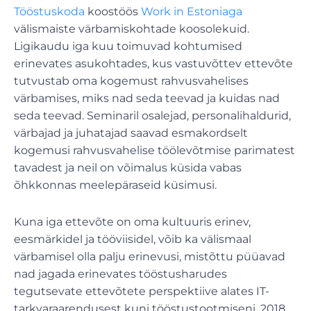
Tööstuskoda
koostöös
Work in Estoniaga
välismaiste värbamiskohtade koosolekuid.
Ligikaudu iga kuu toimuvad kohtumised
erinevates asukohtades, kus vastuvõttev ettevõte
tutvustab oma kogemust rahvusvahelises
värbamises, miks nad seda teevad ja kuidas nad
seda teevad. Seminaril osalejad, personalihaldurid,
värbajad ja juhatajad saavad esmakordselt
kogemusi rahvusvahelise töölevõtmise parimatest
tavadest ja neil on võimalus küsida vabas
õhkkonnas meelepäraseid küsimusi.
Kuna iga ettevõte on oma kultuuris erinev,
eesmärkidel ja tööviisidel, võib ka välismaal
värbamisel olla palju erinevusi, mistõttu püüavad
nad jagada erinevates tööstusharudes
tegutsevate ettevõtete perspektiive alates IT-
tarkvaraarendusest kuni tööstustootmiseni. 2018.