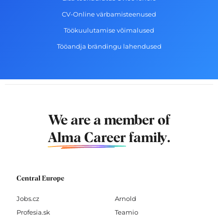
CV-Online värbamisteenused
Töökuulutamise võimalused
Tööandja brändingu lahendused
We are a member of
Alma Career
family.
Central Europe
Jobs.cz
Arnold
Profesia.sk
Teamio