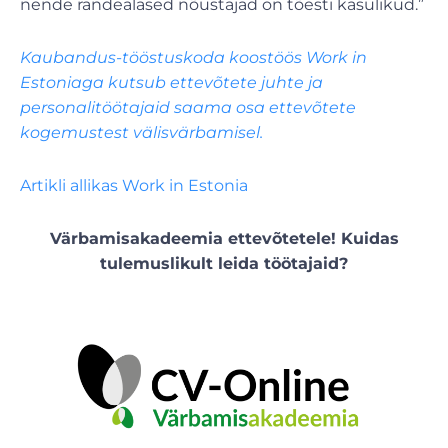
nende rändealased nõustajad on tõesti kasulikud.”
Kaubandus-tööstuskoda koostöös Work in
Estoniaga kutsub ettevõtete juhte ja
personalitöötajaid saama osa ettevõtete
kogemustest välisvärbamisel.
Artikli allikas Work in Estonia
Värbamisakadeemia ettevõtetele! Kuidas
tulemuslikult leida töötajaid?