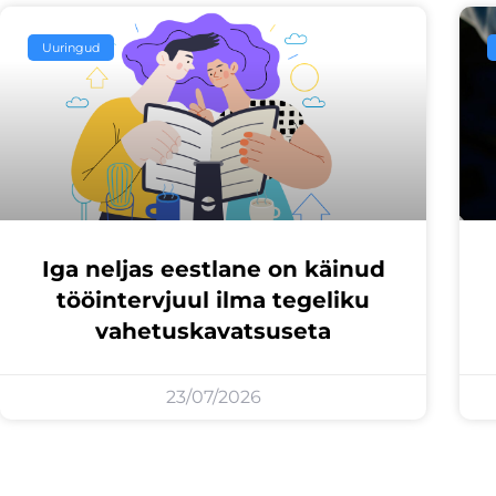
Uuringud
Iga neljas eestlane on käinud
tööintervjuul ilma tegeliku
vahetuskavatsuseta
23/07/2026