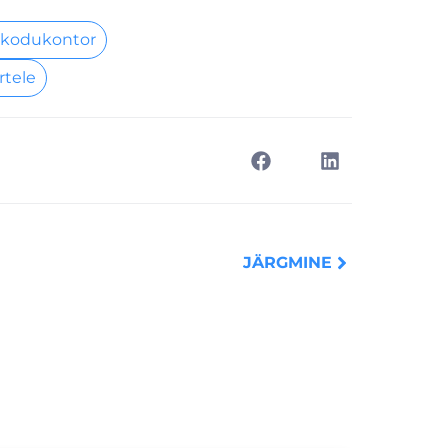
 kodukontor
rtele
Next
JÄRGMINE