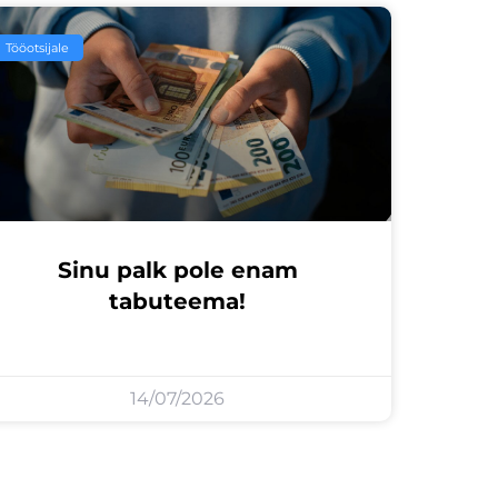
Tööotsijale
Sinu palk pole enam
tabuteema!
14/07/2026