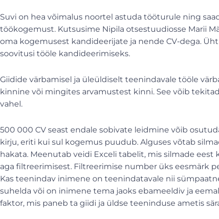
Suvi on hea võimalus noortel astuda tööturule ning saa
töökogemust. Kutsusime Nipila otsestuudiosse Marii Mä
oma kogemusest kandideerijate ja nende CV-dega. Ühtlasi
soovitusi tööle kandideerimiseks.
Giidide värbamisel ja üleüldiselt teenindavale tööle värb
kinnine või mingites arvamustest kinni. See võib tekitada
vahel.
500 000 CV seast endale sobivate leidmine võib osutuda ä
kirju, eriti kui sul kogemus puudub. Alguses võtab silmad
hakata. Meenutab veidi Exceli tabelit, mis silmade eest 
aga filtreerimisest. Filtreerimise number üks eesmärk 
Kas teenindav inimene on teenindatavale nii sümpaatne,
suhelda või on inimene tema jaoks ebameeldiv ja eemal
faktor, mis paneb ta giidi ja üldse teeninduse ametis sä