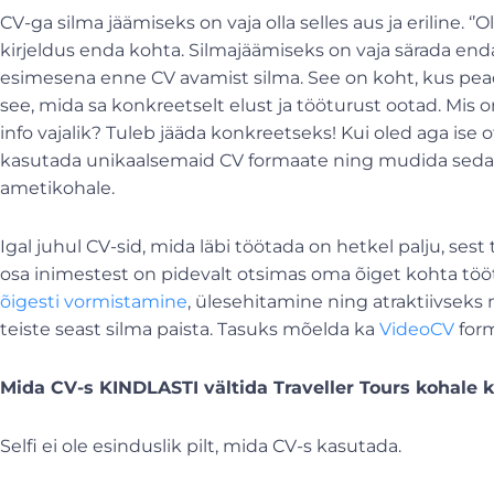
CV-ga silma jäämiseks on vaja olla selles aus ja eriline. ‘’
kirjeldus enda kohta. Silmajäämiseks on vaja särada end
esimesena enne CV avamist silma. See on koht, kus pead
see, mida sa konkreetselt elust ja tööturust ootad. Mis
info vajalik? Tuleb jääda konkreetseks! Kui oled aga ise 
kasutada unikaalsemaid CV formaate ning mudida seda v
ametikohale.
Igal juhul CV-sid, mida läbi töötada on hetkel palju, ses
osa inimestest on pidevalt otsimas oma õiget kohta tööt
õigesti vormistamine
, ülesehitamine ning atraktiivsek
teiste seast silma paista. Tasuks mõelda ka
VideoCV
form
Mida CV-s KINDLASTI vältida
Traveller Tours kohale 
Selfi ei ole esinduslik pilt, mida CV-s kasutada.