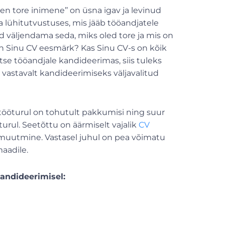
Olen tore inimene’’ on üsna igav ja levinud
a lühitutvustuses, mis jääb tööandjatele
 väljendama seda, miks oled tore ja mis on
 on Sinu CV eesmärk? Kas Sinu CV-s on kõik
otse tööandjale kandideerimas, siis tuleks
astavalt kandideerimiseks väljavalitud
t tööturul on tohutult pakkumisi ning suur
urul. Seetõttu on äärmiselt vajalik
CV
s muutmine. Vastasel juhul on pea võimatu
aadile.
kandideerimisel: