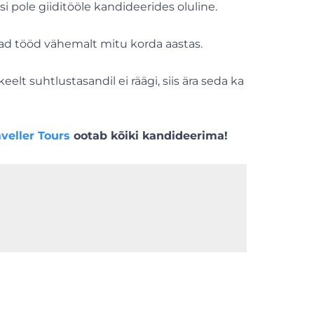
asi pole giiditööle kandideerides oluline.
etad tööd vähemalt mitu korda aastas.
eelt suhtlustasandil ei räägi, siis ära seda ka
aveller Tours
ootab kõiki kandideerima!