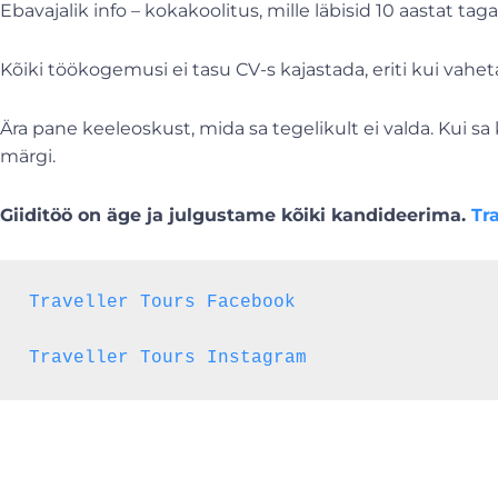
Ebavajalik info – kokakoolitus, mille läbisid 10 aastat tag
Kõiki töökogemusi ei tasu CV-s kajastada, eriti kui vah
Ära pane keeleoskust, mida sa tegelikult ei valda. Kui sa k
märgi.
Giiditöö on äge ja julgustame kõiki kandideerima.
Tr
Traveller Tours Facebook
Traveller Tours Instagram