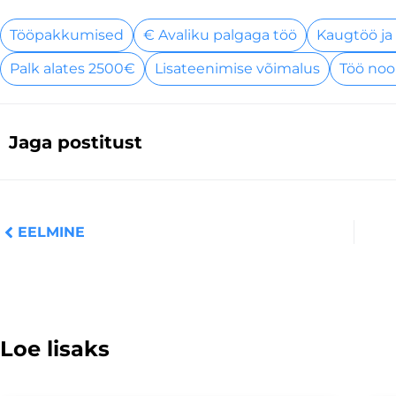
Tööpakkumised
€ Avaliku palgaga töö
Kaugtöö ja
Palk alates 2500€
Lisateenimise võimalus
Töö noo
Jaga postitust
Prev
EELMINE
Loe lisaks