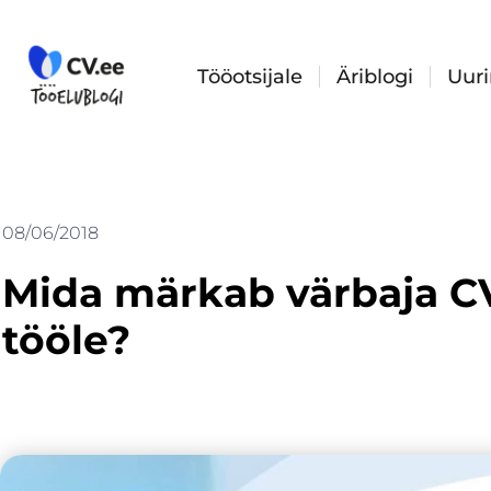
Skip
to
content
Tööotsijale
Äriblogi
Uur
08/06/2018
Mida märkab värbaja CV
tööle?