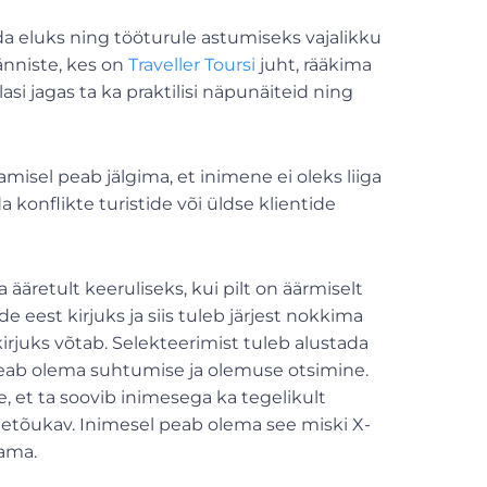
da eluks ning tööturule astumiseks vajalikku
nniste, kes on
Traveller Toursi
juht, rääkima
 jagas ta ka praktilisi näpunäiteid ning
amisel peab jälgima, et inimene ei oleks liiga
 konflikte turistide või üldse klientide
äretult keeruliseks, kui pilt on äärmiselt
e eest kirjuks ja siis tuleb järjest nokkima
kirjuks võtab. Selekteerimist tuleb alustada
peab olema suhtumise ja olemuse otsimine.
 et ta soovib inimesega ka tegelikult
etõukav. Inimesel peab olema see miski X-
rama.