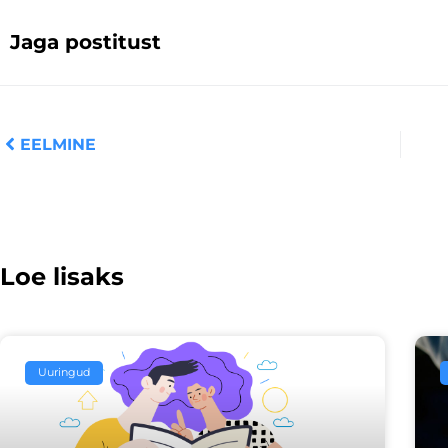
Jaga postitust
Prev
EELMINE
Loe lisaks
Uuringud