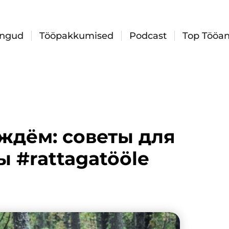
ingud
Tööpakkumised
Podcast
Top Tööan
ждём: советы для
 #rattagatööle