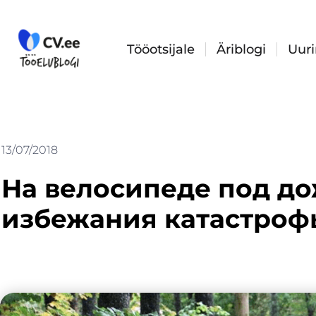
Skip
to
content
Tööotsijale
Äriblogi
Uur
13/07/2018
На велосипеде под до
избежания катастрофы