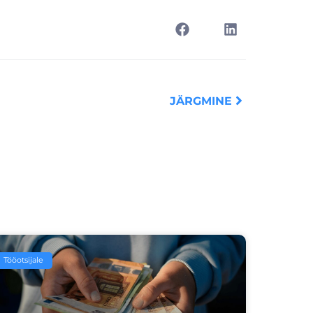
Next
JÄRGMINE
Tööotsijale