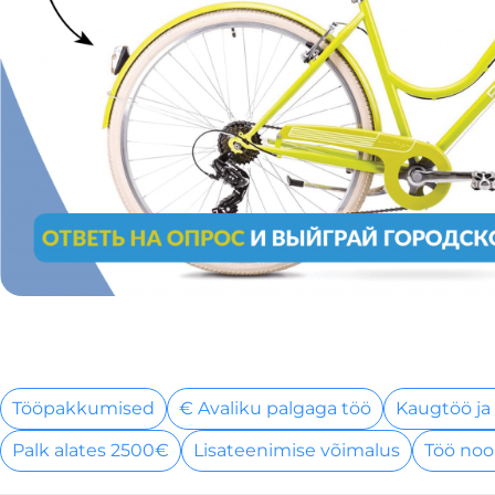
Tööpakkumised
€ Avaliku palgaga töö
Kaugtöö ja
Palk alates 2500€
Lisateenimise võimalus
Töö noo