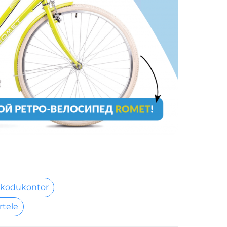
 kodukontor
rtele