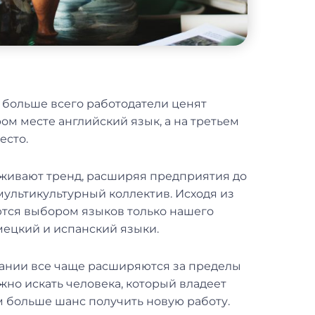
 больше всего работодатели ценят
ом месте английский язык, а на третьем
есто.
живают тренд, расширяя предприятия до
 мультикультурный коллектив. Исходя из
ются выбором языков только нашего
мецкий и испанский языки.
ании все чаще расширяются за пределы
жно искать человека, который владеет
м больше шанс получить новую работу.