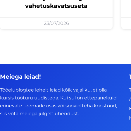
vahetuskavatsuseta
23/07/2026
Meiega leiad!
Tööelublogi.ee lehelt leiad kõik vajaliku, et olla
kursis tööturu uudistega. Kui sul on ettepanekuid
erinevate teemade osas või soovid teha koostööd,
siis võta meiega julgelt ühendust.