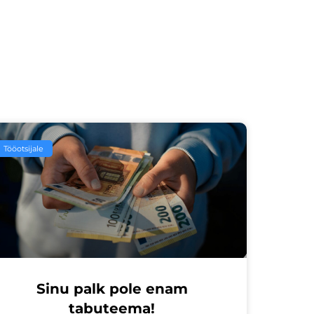
Tööotsijale
Sinu palk pole enam
tabuteema!