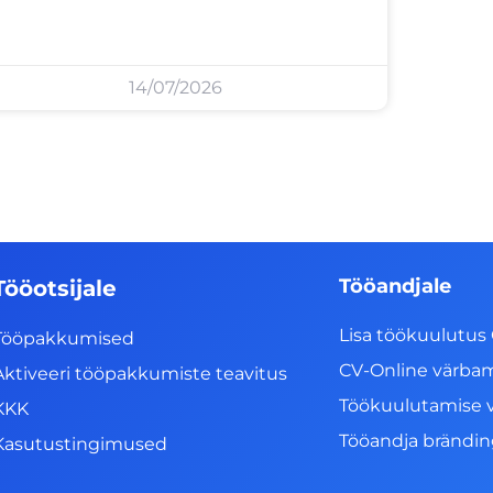
14/07/2026
Tööandjale
Tööotsijale
Lisa töökuulutus 
Tööpakkumised
CV-Online värba
Aktiveeri tööpakkumiste teavitus
Töökuulutamise 
KKK
Tööandja brändi
Kasutustingimused