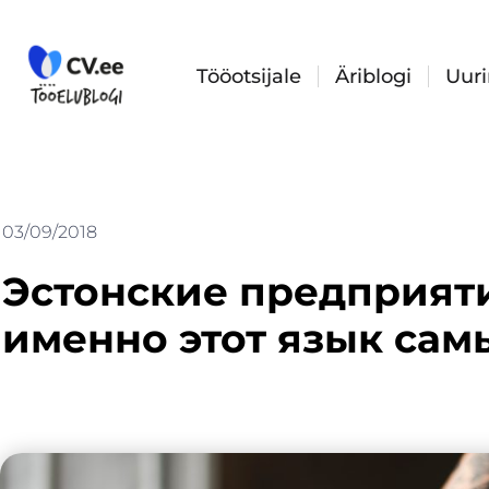
Skip
to
content
Tööotsijale
Äriblogi
Uur
03/09/2018
Эстонские предприят
именно этот язык са