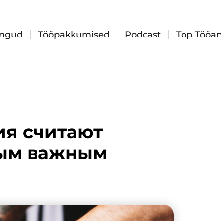
ingud
Tööpakkumised
Podcast
Top Tööan
ия считают
мым важным