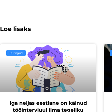
Loe lisaks
Uuringud
Iga neljas eestlane on käinud
tööintervjuul ilma tegeliku