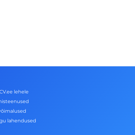
CV.ee lehele
misteenused
võimalused
ngu lahendused