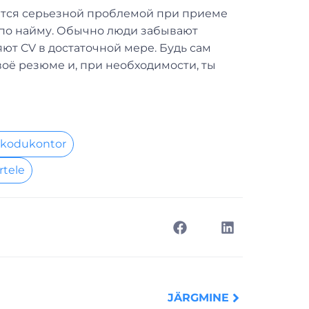
ется серьезной проблемой при приеме
ов по найму. Обычно люди забывают
ют CV в достаточной мере. Будь сам
воё резюме и, при необходимости, ты
 kodukontor
rtele
Next
JÄRGMINE