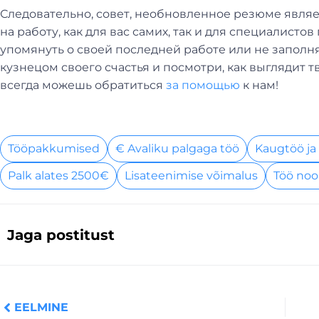
Следовательно, совет, необновленное резюме явля
на работу, как для вас самих, так и для специалист
упомянуть о своей последней работе или не заполня
кузнецом своего счастья и посмотри, как выглядит т
всегда можешь обратиться
за помощью
к нам!
Tööpakkumised
€ Avaliku palgaga töö
Kaugtöö ja
Palk alates 2500€
Lisateenimise võimalus
Töö noo
Jaga postitust
Prev
EELMINE