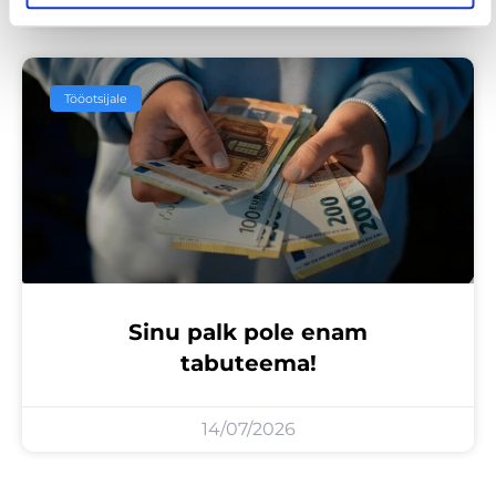
23/07/2026
Tööotsijale
Sinu palk pole enam
tabuteema!
14/07/2026