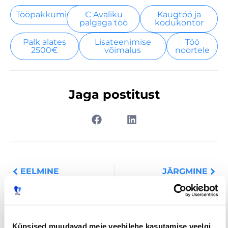
Tööpakkumised
€ Avaliku
Kaugtöö ja
palgaga töö
kodukontor
Palk alates
Lisateenimise
Töö
2500€
võimalus
noortele
Jaga postitust
Prev
Nex
EELMINE
JÄRGMINE
Küpsised muudavad meie veebilehe kasutamise veelgi