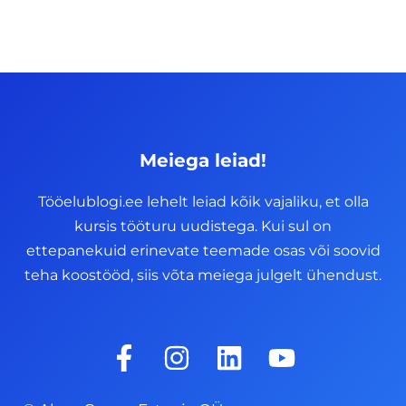
Meiega leiad!
Tööelublogi.ee lehelt leiad kõik vajaliku, et olla
kursis tööturu uudistega. Kui sul on
ettepanekuid erinevate teemade osas või soovid
teha koostööd, siis võta meiega julgelt ühendust.
F
I
L
Y
a
n
i
o
c
s
n
u