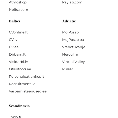
Atmoskop
Paylab.com
Nelisa.com
Baltics
Adriatic
CVonline.lt
MojPosao
CV.lv
MojPosao.ba
CV.ee
Vrabotuvanje
Dirbam.It
Hercul.hr
Visidarbi.lv
Virtual Valley
Otsintood.ee
Pulser
Personaloatrankos.lt
Recruitment.lv
Varbamisteenused.ee
Scandinavia
Jobly.fi