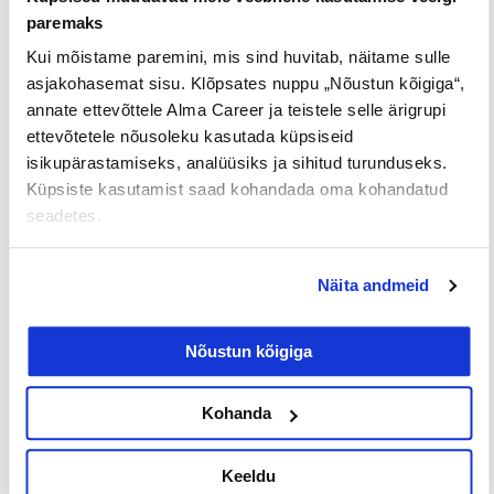
Loe lisaks
paremaks
Kui mõistame paremini, mis sind huvitab, näitame sulle
asjakohasemat sisu. Klõpsates nuppu „Nõustun kõigiga“,
annate ettevõttele Alma Career ja teistele selle ärigrupi
ettevõtetele nõusoleku kasutada küpsiseid
Uuringud
isikupärastamiseks, analüüsiks ja sihitud turunduseks.
Küpsiste kasutamist saad kohandada oma kohandatud
seadetes.
Näita andmeid
Nõustun kõigiga
Iga neljas eestlane on käinud
tööintervjuul ilma tegeliku
Kohanda
vahetuskavatsuseta
Keeldu