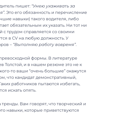
одитель пишет:
“Умею ухаживать за
я”
. Это его обязанность и перечисление
учшие навыки) такого водителя, либо
ает обязательным их указать. Ни тот ни
ый с трудом справляется со своими
тся в CV на любую должность. У
оров –
“Выполняю работу вовремя”
.
 превосходной формы. В литературе
 Толстой, и в нашем резюме это не к
 кого-то ваши “очень большие” окажутся
м, что кандидат демонстративный,
Таких работников пытаются избегать,
тся искать опять.
 тренды. Вам говорят, что творческий и
это навыки, которые приветствуются