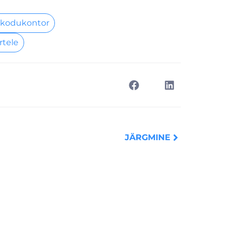
 kodukontor
rtele
Next
JÄRGMINE