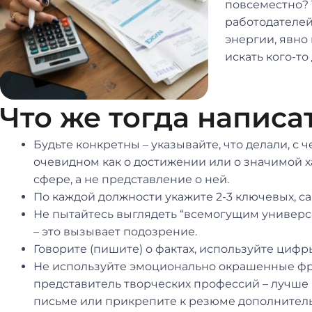
повсеместно? 
работодателей
энергии, явно 
искать кого-то
Что же тогда написа
Будьте конкретны – указывайте, что делали, с ч
очевидном как о достижении или о значимой х
сфере, а не представление о ней.
По каждой должности укажите 2-3 ключевых, с
Не пытайтесь выглядеть “всемогущим универса
– это вызывает подозрение.
Говорите (пишите) о фактах, используйте цифр
Не используйте эмоционально окрашенные фра
представитель творческих профессий – лучше
письме или прикрепите к резюме дополнител