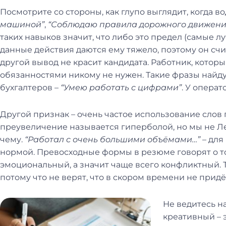
Посмотрите со стороны, как глупо выглядит, когда в
машиной”
,
“Соблюдаю правила дорожного движени
таких навыков значит, что либо это предел (самые л
данные действия даются ему тяжело, поэтому он счит
другой вывод не красит кандидата. Работник, котор
обязанностями никому не нужен. Такие фразы найду
бухгалтеров –
“Умею работать с цифрами”
. У операт
Другой признак – очень частое использование слов
преувеличение называется гиперболой, но мы не Лев
чему.
“Работал с очень большими объёмами…”
– для
нормой. Превосходные формы в резюме говорят о то
эмоциональный, а значит чаще всего конфликтный. 
потому что не верят, что в скором времени не придё
Не ведитесь на
креативный – 