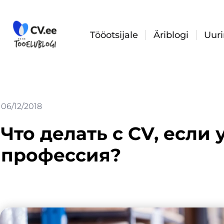
Skip
to
content
Tööotsijale
Äriblogi
Uur
06/12/2018
Что делать с CV, если 
профессия?