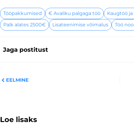
Tööpakkumised
€ Avaliku palgaga töö
Kaugtöö ja
Palk alates 2500€
Lisateenimise võimalus
Töö noo
Jaga postitust
Prev
EELMINE
Loe lisaks