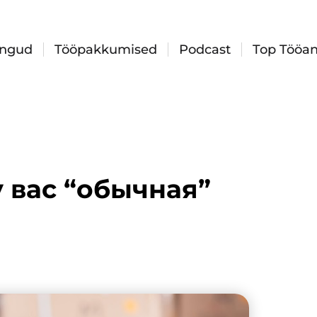
ingud
Tööpakkumised
Podcast
Top Tööan
у вас “обычная”