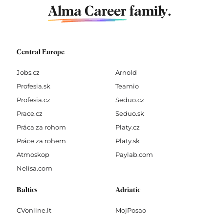
Alma Career
family.
Central Europe
Jobs.cz
Arnold
Profesia.sk
Teamio
Profesia.cz
Seduo.cz
Prace.cz
Seduo.sk
Práca za rohom
Platy.cz
Práce za rohem
Platy.sk
Atmoskop
Paylab.com
Nelisa.com
Baltics
Adriatic
CVonline.lt
MojPosao