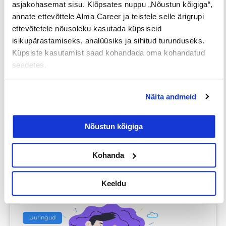
asjakohasemat sisu. Klõpsates nuppu „Nõustun kõigiga“,
annate ettevõttele Alma Career ja teistele selle ärigrupi
Jaga postitust
ettevõtetele nõusoleku kasutada küpsiseid
isikupärastamiseks, analüüsiks ja sihitud turunduseks.
Küpsiste kasutamist saad kohandada oma kohandatud
seadetes.
Prev
Nex
Näita andmeid
EELMINE
JÄRGMINE
Nõustun kõigiga
Kohanda
Loe lisaks
Keeldu
Uuringud