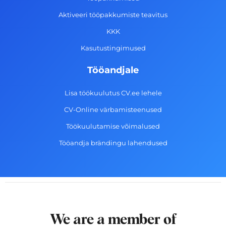
k
a
n
-
m
Aktiveeri tööpakkumiste teavitus
f
KKK
Kasutustingimused
Tööandjale
Lisa töökuulutus CV.ee lehele
CV-Online värbamisteenused
Töökuulutamise võimalused
Tööandja brändingu lahendused
We are a member of