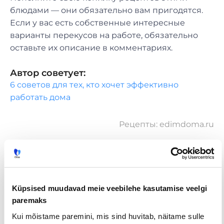
блюдами — они обязательно вам пригодятся.
Если у вас есть собственные интересные
варианты перекусов на работе, обязательно
оставьте их описание в комментариях.
Автор советует:
6 советов для тех, кто хочет эффективно
работать дома
Рецепты: edimdoma.ru
Tööpakkumised
€ Avaliku
Kaugtöö ja
palgaga töö
kodukontor
Küpsised muudavad meie veebilehe kasutamise veelgi
Palk alates
Lisateenimise
Töö
paremaks
2500€
võimalus
noortele
Kui mõistame paremini, mis sind huvitab, näitame sulle