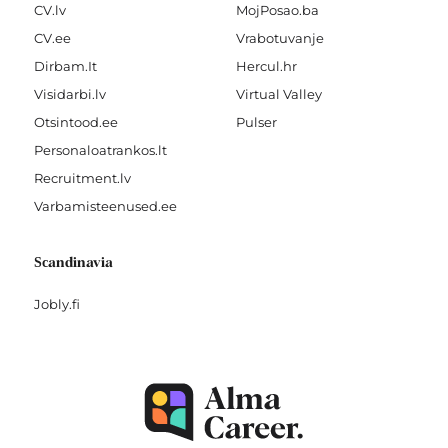
CV.lv
MojPosao.ba
CV.ee
Vrabotuvanje
Dirbam.It
Hercul.hr
Visidarbi.lv
Virtual Valley
Otsintood.ee
Pulser
Personaloatrankos.lt
Recruitment.lv
Varbamisteenused.ee
Scandinavia
Jobly.fi