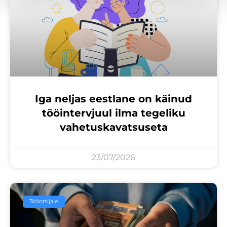
Iga neljas eestlane on käinud
tööintervjuul ilma tegeliku
vahetuskavatsuseta
23/07/2026
Tööotsijale