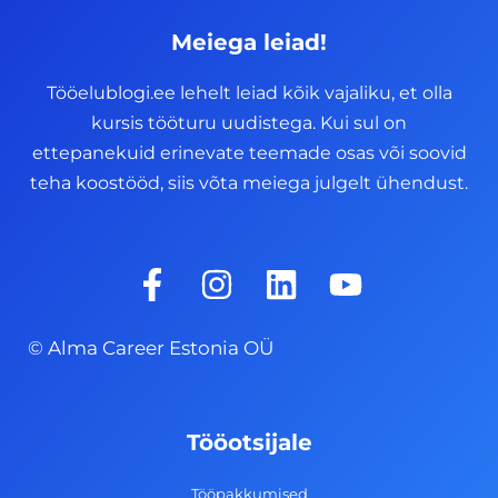
Meiega leiad!
Tööelublogi.ee lehelt leiad kõik vajaliku, et olla
kursis tööturu uudistega. Kui sul on
ettepanekuid erinevate teemade osas või soovid
teha koostööd, siis võta meiega julgelt ühendust.
F
I
L
Y
a
n
i
o
c
s
n
u
© Alma Career Estonia OÜ
e
t
k
t
b
a
e
u
o
g
d
b
Tööotsijale
o
r
i
e
Tööpakkumised