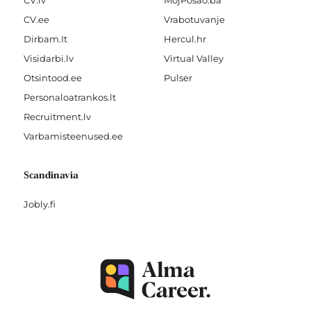
CV.ee
Vrabotuvanje
Dirbam.It
Hercul.hr
Visidarbi.lv
Virtual Valley
Otsintood.ee
Pulser
Personaloatrankos.lt
Recruitment.lv
Varbamisteenused.ee
Scandinavia
Jobly.fi