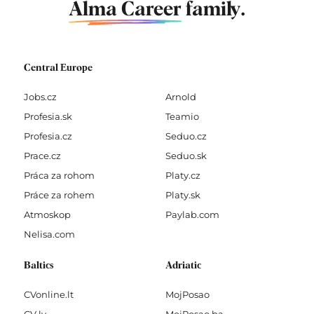
Alma Career
family.
Central Europe
Jobs.cz
Arnold
Profesia.sk
Teamio
Profesia.cz
Seduo.cz
Prace.cz
Seduo.sk
Práca za rohom
Platy.cz
Práce za rohem
Platy.sk
Atmoskop
Paylab.com
Nelisa.com
Baltics
Adriatic
CVonline.lt
MojPosao
CV.lv
MojPosao.ba