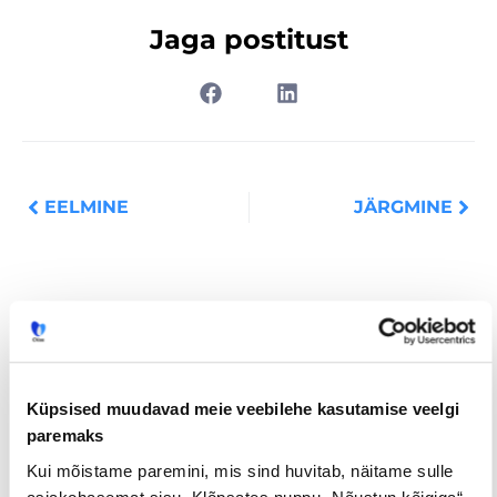
Jaga postitust
Prev
Nex
EELMINE
JÄRGMINE
Loe lisaks
Küpsised muudavad meie veebilehe kasutamise veelgi
paremaks
Uuringud
Kui mõistame paremini, mis sind huvitab, näitame sulle