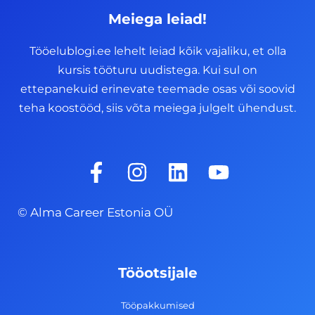
Meiega leiad!
Tööelublogi.ee lehelt leiad kõik vajaliku, et olla
kursis tööturu uudistega. Kui sul on
ettepanekuid erinevate teemade osas või soovid
teha koostööd, siis võta meiega julgelt ühendust.
F
I
L
Y
a
n
i
o
c
s
n
u
© Alma Career Estonia OÜ
e
t
k
t
b
a
e
u
o
g
d
b
Tööotsijale
o
r
i
e
k
a
n
Tööpakkumised