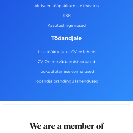
-
m
Aktiveeri tööpakkumiste teavitus
f
KKK
Kasutustingimused
Tööandjale
Lisa töökuulutus CV.ee lehele
CV-Online värbamisteenused
Töökuulutamise võimalused
Tööandja brändingu lahendused
We are a member of