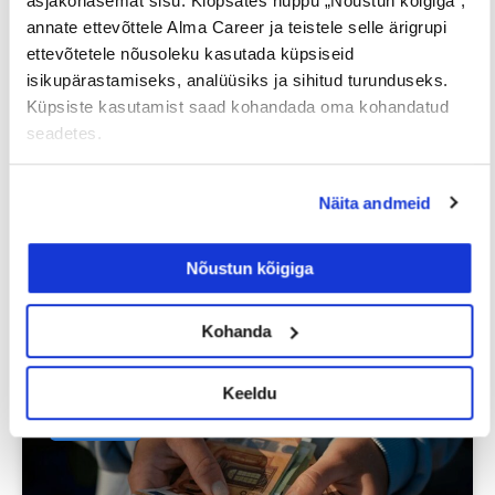
asjakohasemat sisu. Klõpsates nuppu „Nõustun kõigiga“,
annate ettevõttele Alma Career ja teistele selle ärigrupi
ettevõtetele nõusoleku kasutada küpsiseid
isikupärastamiseks, analüüsiks ja sihitud turunduseks.
Küpsiste kasutamist saad kohandada oma kohandatud
seadetes.
Iga neljas eestlane on käinud
Näita andmeid
tööintervjuul ilma tegeliku
vahetuskavatsuseta
Nõustun kõigiga
23/07/2026
Kohanda
Keeldu
Tööotsijale