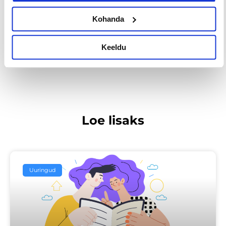
Kohanda
Prev
Nex
Keeldu
EELMINE
JÄRGMINE
Loe lisaks
Uuringud