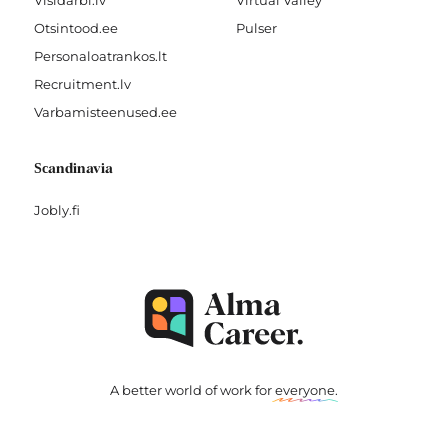
Visidarbi.lv
Virtual Valley
Otsintood.ee
Pulser
Personaloatrankos.lt
Recruitment.lv
Varbamisteenused.ee
Scandinavia
Jobly.fi
A better world of work for
everyone
.