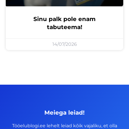
Sinu palk pole enam
tabuteema!
14/07/2026
Meiega leiad!
Tööelublogi.ee lehelt leiad kõik vajaliku, et olla