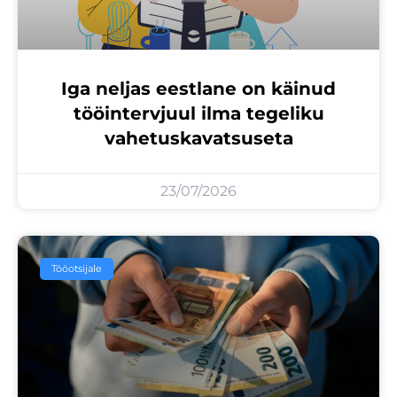
Iga neljas eestlane on käinud
tööintervjuul ilma tegeliku
vahetuskavatsuseta
23/07/2026
Tööotsijale