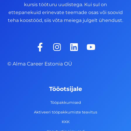
kursis tööturu uudistega. Kui sul on
ettepanekuid erinevate teemade osas või soovid
teha koostööd, siis võta meiega julgelt ühendust.
F
I
L
Y
a
n
i
o
c
s
n
u
© Alma Career Estonia OÜ
e
t
k
t
b
a
e
u
o
g
d
b
Tööotsijale
o
r
i
e
k
a
n
Tööpakkumised
-
m
Aktiveeri tööpakkumiste teavitus
f
KKK