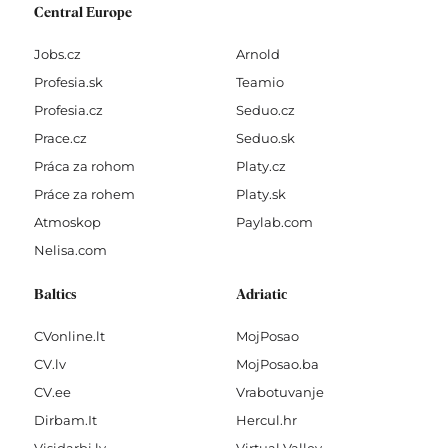
Central Europe
Jobs.cz
Arnold
Profesia.sk
Teamio
Profesia.cz
Seduo.cz
Prace.cz
Seduo.sk
Práca za rohom
Platy.cz
Práce za rohem
Platy.sk
Atmoskop
Paylab.com
Nelisa.com
Baltics
Adriatic
CVonline.lt
MojPosao
CV.lv
MojPosao.ba
CV.ee
Vrabotuvanje
Dirbam.It
Hercul.hr