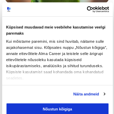
Если вы ищете себе работника, то вам будет
полезно знать, какие факторы повлияют на
выбор. В одной из следующих статей мы
Küpsised muudavad meie veebilehe kasutamise veelgi
расскажем, что важно для работников, но не
paremaks
зависит от стараний работадателя.
Kui mõistame paremini, mis sind huvitab, näitame sulle
asjakohasemat sisu. Klõpsates nuppu „Nõustun kõigiga“,
annate ettevõttele Alma Career ja teistele selle ärigrupi
ettevõtetele nõusoleku kasutada küpsiseid
Tööpakkumised
€ Avaliku
Kaugtöö ja
palgaga töö
kodukontor
isikupärastamiseks, analüüsiks ja sihitud turunduseks.
Küpsiste kasutamist saad kohandada oma kohandatud
Palk alates
Lisateenimise
Töö
seadetes.
2500€
võimalus
noortele
Näita andmeid
Jaga postitust
Nõustun kõigiga