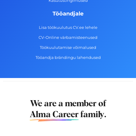
Kasutustingimused
Tööandjale
Lisa töökuulutus CV.ee lehele
CV-Online värbamisteenused
Töökuulutamise võimalused
Tööandja brändingu lahendused
We are a member of
Alma Career
family.