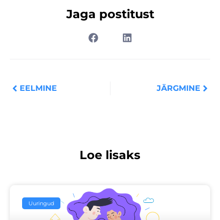
Jaga postitust
Prev
Nex
EELMINE
JÄRGMINE
Loe lisaks
Uuringud