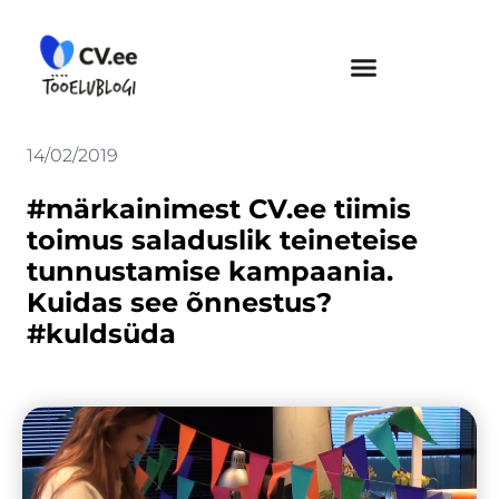
Skip
to
content
14/02/2019
#märkainimest CV.ee tiimis
toimus saladuslik teineteise
tunnustamise kampaania.
Kuidas see õnnestus?
#kuldsüda