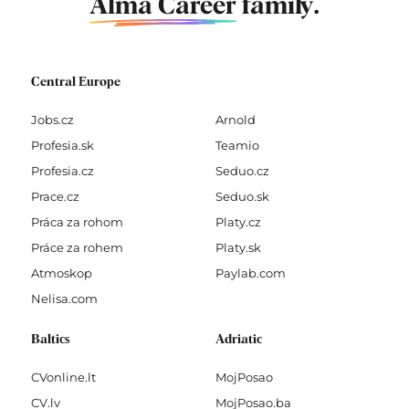
Alma Career
family.
Central Europe
Jobs.cz
Arnold
Profesia.sk
Teamio
Profesia.cz
Seduo.cz
Prace.cz
Seduo.sk
Práca za rohom
Platy.cz
Práce za rohem
Platy.sk
Atmoskop
Paylab.com
Nelisa.com
Baltics
Adriatic
CVonline.lt
MojPosao
CV.lv
MojPosao.ba