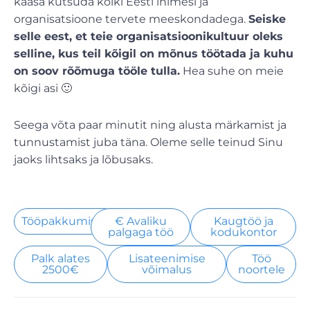
kaasa kutsuda kõiki Eesti inimesi ja
organisatsioone tervete meeskondadega.
Seiske
selle eest, et teie organisatsioonikultuur oleks
selline, kus teil kõigil on mõnus töötada ja kuhu
on soov rõõmuga tööle tulla.
Hea suhe on meie
kõigi asi 🙂
Seega võta paar minutit ning alusta märkamist ja
tunnustamist juba täna. Oleme selle teinud Sinu
jaoks lihtsaks ja lõbusaks.
Tööpakkumised
€ Avaliku
Kaugtöö ja
palgaga töö
kodukontor
Palk alates
Lisateenimise
Töö
2500€
võimalus
noortele