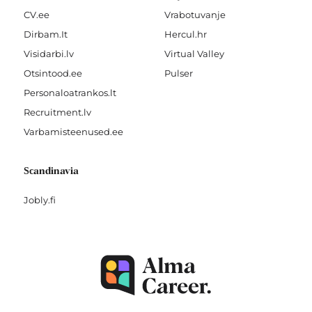
CV.ee
Vrabotuvanje
Dirbam.It
Hercul.hr
Visidarbi.lv
Virtual Valley
Otsintood.ee
Pulser
Personaloatrankos.lt
Recruitment.lv
Varbamisteenused.ee
Scandinavia
Jobly.fi