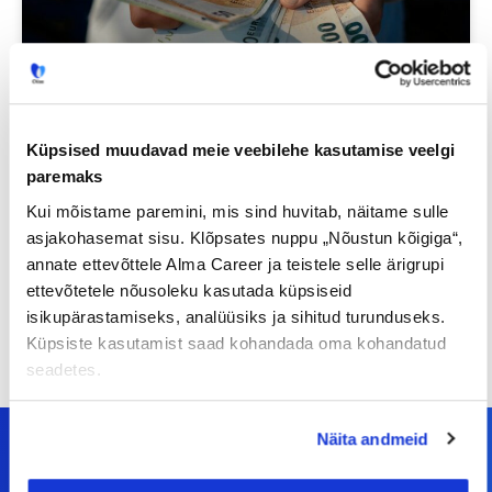
Küpsised muudavad meie veebilehe kasutamise veelgi
Sinu palk pole enam
paremaks
tabuteema!
Kui mõistame paremini, mis sind huvitab, näitame sulle
asjakohasemat sisu. Klõpsates nuppu „Nõustun kõigiga“,
14/07/2026
annate ettevõttele Alma Career ja teistele selle ärigrupi
ettevõtetele nõusoleku kasutada küpsiseid
isikupärastamiseks, analüüsiks ja sihitud turunduseks.
Küpsiste kasutamist saad kohandada oma kohandatud
seadetes.
Näita andmeid