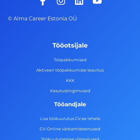
a
n
i
o
c
s
n
u
© Alma Career Estonia OÜ
e
t
k
t
b
a
e
u
o
g
d
b
Tööotsijale
o
r
i
e
k
a
n
Tööpakkumised
-
m
Aktiveeri tööpakkumiste teavitus
f
KKK
Kasutustingimused
Tööandjale
Lisa töökuulutus CV.ee lehele
CV-Online värbamisteenused
Töökuulutamise võimalused