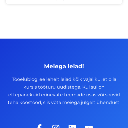
Meiega leiad!
Tööelublogi.ee lehelt leiad kõik vajaliku, et olla
kursis tööturu uudistega. Kui sul on
ettepanekuid erinevate teemade osas või soovid
teha koostööd, siis võta meiega julgelt ühendust.
F
I
L
Y