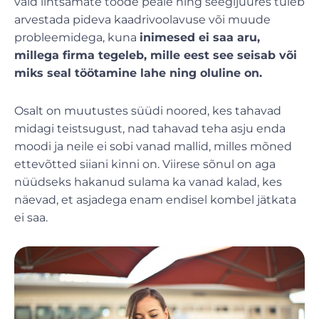
vaid lihtsamate tööde peale ning seegijuures tuleb
arvestada pideva kaadrivoolavuse või muude
probleemidega, kuna
inimesed ei saa aru,
millega firma tegeleb, mille eest see seisab või
miks seal töötamine lahe ning oluline on.
Osalt on muutustes süüdi noored, kes tahavad
midagi teistsugust, nad tahavad teha asju enda
moodi ja neile ei sobi vanad mallid, milles mõned
ettevõtted siiani kinni on. Viirese sõnul on aga
nüüdseks hakanud sulama ka vanad kalad, kes
näevad, et asjadega enam endisel kombel jätkata
ei saa.