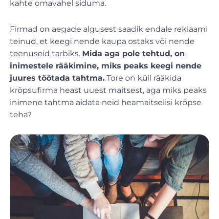
kahte omavahel siduma.
Firmad on aegade algusest saadik endale reklaami
teinud, et keegi nende kaupa ostaks või nende
teenuseid tarbiks.
Mida aga pole tehtud, on
inimestele rääkimine, miks peaks keegi nende
juures töötada tahtma.
Tore on küll rääkida
krõpsufirma heast uuest maitsest, aga miks peaks
inimene tahtma aidata neid heamaitselisi krõpse
teha?