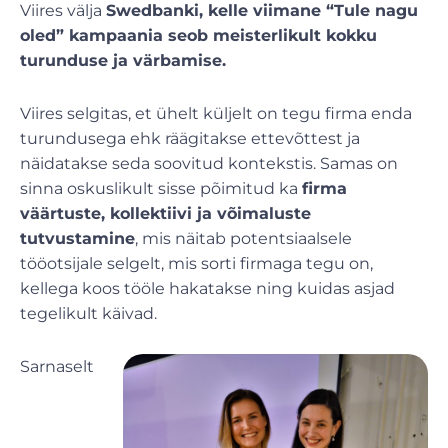
Viires välja
Swedbanki, kelle viimane “Tule nagu
oled” kampaania seob meisterlikult kokku
turunduse ja värbamise.
Viires selgitas, et ühelt küljelt on tegu firma enda
turundusega ehk räägitakse ettevõttest ja
näidatakse seda soovitud kontekstis. Samas on
sinna oskuslikult sisse põimitud ka
firma
väärtuste, kollektiivi ja võimaluste
tutvustamine
, mis näitab potentsiaalsele
tööotsijale selgelt, mis sorti firmaga tegu on,
kellega koos tööle hakatakse ning kuidas asjad
tegelikult käivad.
Sarnaselt