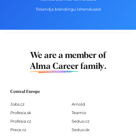
Tööandja brändingu lahendused
We are a member of
Alma Career
family.
Central Europe
Jobs.cz
Arnold
Profesia.sk
Teamio
Profesia.cz
Seduo.cz
Prace.cz
Seduo.sk