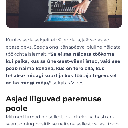
Kuniks seda selgelt ei väljendata, jäävad asjad
ebaselgeks. Seega ongi tänapäeval oluline näidata
töökohta laiemalt.
“Sa ei saa näidata töökohta
kui paika, kus sa üheksast-viieni istud, vaid see
peab näima kohana, kus on tore olla, kus
tehakse midagi suurt ja kus töötaja tegevusel
on ka mingi mõju,”
selgitas Viires.
Asjad liiguvad paremuse
poole
Mitmed firmad on sellest nüüdseks ka hästi aru
saanud ning positiivse näitena sellest vallast toob