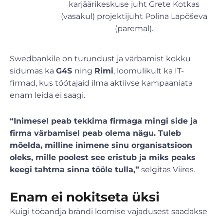
karjäärikeskuse juht Grete Kotkas
(vasakul) projektijuht Polina Lapõševa
(paremal).
Swedbankile on turundust ja värbamist kokku
sidumas ka
G4S
ning
Rimi
, loomulikult ka IT-
firmad, kus töötajaid ilma aktiivse kampaaniata
enam leida ei saagi.
“Inimesel peab tekkima firmaga mingi side ja
firma värbamisel peab olema nägu. Tuleb
mõelda, milline inimene sinu organisatsioon
oleks, mille poolest see eristub ja miks peaks
keegi tahtma sinna tööle tulla,”
selgitas Viires.
Enam ei nokitseta üksi
Kuigi tööandja brändi loomise vajadusest saadakse