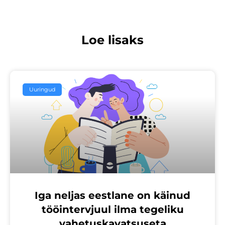
Loe lisaks
Uuringud
Iga neljas eestlane on käinud
tööintervjuul ilma tegeliku
vahetuskavatsuseta