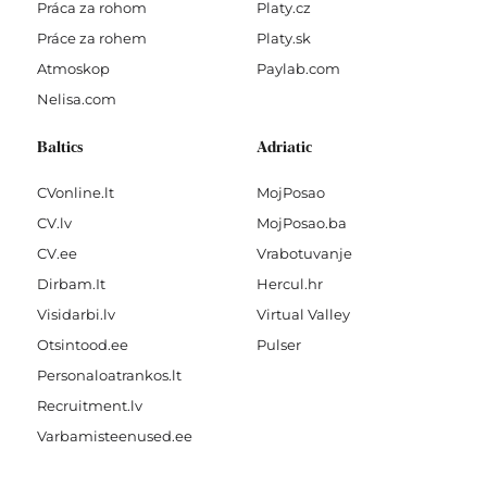
Práca za rohom
Platy.cz
Práce za rohem
Platy.sk
Atmoskop
Paylab.com
Nelisa.com
Baltics
Adriatic
CVonline.lt
MojPosao
CV.lv
MojPosao.ba
CV.ee
Vrabotuvanje
Dirbam.It
Hercul.hr
Visidarbi.lv
Virtual Valley
Otsintood.ee
Pulser
Personaloatrankos.lt
Recruitment.lv
Varbamisteenused.ee