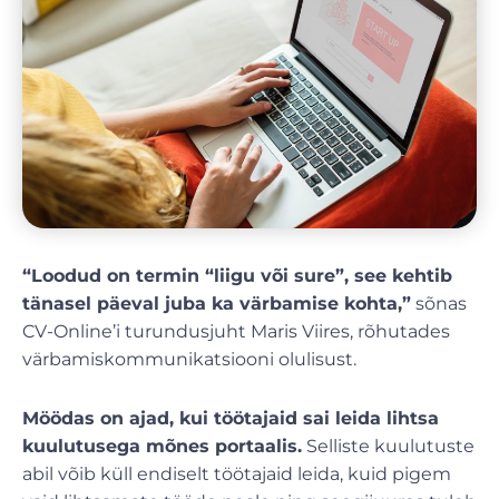
“Loodud on termin “liigu või sure”, see kehtib
tänasel päeval juba ka värbamise kohta,”
sõnas
CV-Online’i turundusjuht Maris Viires, rõhutades
värbamiskommunikatsiooni olulisust.
Möödas on ajad, kui töötajaid sai leida lihtsa
kuulutusega mõnes portaalis.
Selliste kuulutuste
abil võib küll endiselt töötajaid leida, kuid pigem