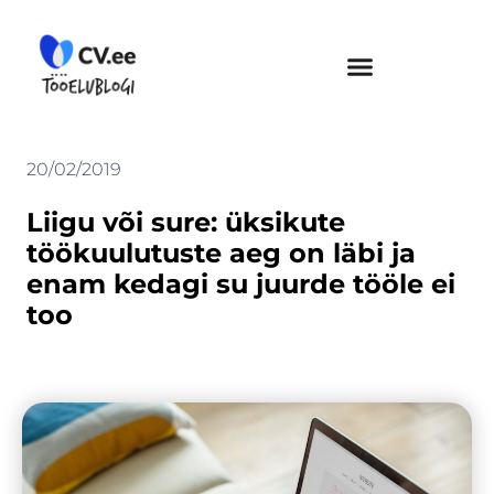
Skip
to
content
20/02/2019
Liigu või sure: üksikute
töökuulutuste aeg on läbi ja
enam kedagi su juurde tööle ei
too