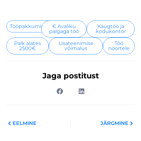
Tööpakkumised
€ Avaliku
Kaugtöö ja
palgaga töö
kodukontor
Palk alates
Lisateenimise
Töö
2500€
võimalus
noortele
Jaga postitust
Prev
Nex
EELMINE
JÄRGMINE