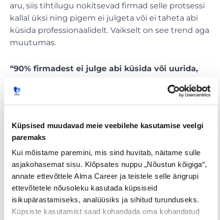
aru, siis tihtilugu nokitsevad firmad selle protsessi
kallal üksi ning pigem ei julgeta või ei taheta abi
küsida professionaalidelt. Vaikselt on see trend aga
muutumas.
“90% firmadest ei julge abi küsida või uurida,
kuidas saaks näiteks meie neid sel teekonnal
aidata,”
sõnas Viires, kuid märkis, et vaikselt
hakkab see trend muutuma ning firmad
mõistavad, et värbamisturundus on omaette
Küpsised muudavad meie veebilehe kasutamise veelgi
kunst ning kui seda õigesti teha, võib kasu olla
paremaks
üüratu:
võibolla täna, kui keegi uut tööd on
Kui mõistame paremini, mis sind huvitab, näitame sulle
otsimas, võibolla homme, kui mõni igapäevane
asjakohasemat sisu. Klõpsates nuppu „Nõustun kõigiga“,
tööotsija, kes harilikult ei kandideeri, leiab sinu
annate ettevõttele Alma Career ja teistele selle ärigrupi
juurest meeldiva pakkumise ning suudab
ettevõtetele nõusoleku kasutada küpsiseid
siduda selle positiivse kuvandiga ettevõttest
isikupärastamiseks, analüüsiks ja sihitud turunduseks.
kui töökohast.
Küpsiste kasutamist saad kohandada oma kohandatud